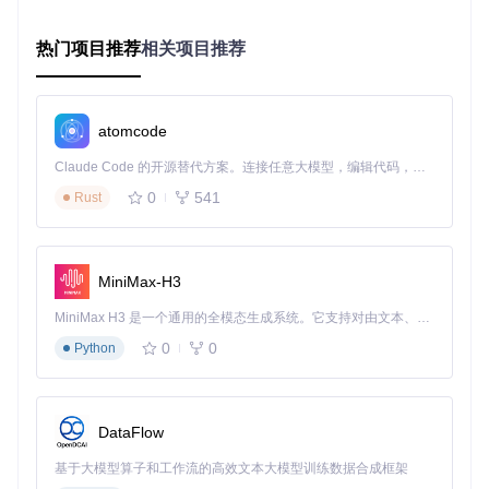
2. 多维度算法匹配
热门项目推荐
相关项目推荐
核心算法模块：cracker/HashedSeedData.java采用滑动窗口
哈希技术，将收集到的结构坐标与种子生成算法进行反向匹
配。BiomeData.java处理的生物群系分布数据与PillarData.jav
a解析的末地柱坐标形成交叉验证，如同"拼图游戏"中不同形状
atomcode
的拼块相互咬合，快速缩小种子范围。
Claude Code 的开源替代方案。连接任意大模型，编辑代码，运行命令，自动验证 — 全自动执行。用 Rust 构建，极致性能。 ｜ An open-source alternative to Claude Code. Connect any LLM, edit code, run commands, and verify changes — autonomously. Built in Rust for speed. Get Started
3. 结果验证与输出
0
541
Rust
破解完成后，系统通过TimeMachine.java模块回溯验证数据完
整性，确保结果准确。最终种子会通过RenderQueue.java在
游戏内可视化标记，玩家可通过
/seedcracker result
命令
直接获取。
MiniMax-H3
关键知识点
：整个流程中，ProgressListener.java模块扮演"进
MiniMax H3 是一个通用的全模态生成系统。它支持对由文本、图像、视频和音频组成的多模态上下文进行统一理解，并能生成分辨率高达 2K、时长可达 15 秒的带原生立体声音频的视频。得益于面向任务泛化的系统设计，H3 在预训练阶段就已具备广泛的多模态上下文理解与生成能力，能够出色地执行复杂的多模态指令。
度条"角色，实时展示数据收集量与种子匹配度，当匹配度超
0
0
Python
过90%时会自动触发最终验证。
实战指南：从安装到破解的三步进阶
DataFlow
准备阶段：3分钟环境配置
获取项目源码
基于大模型算子和工作流的高效文本大模型训练数据合成框架