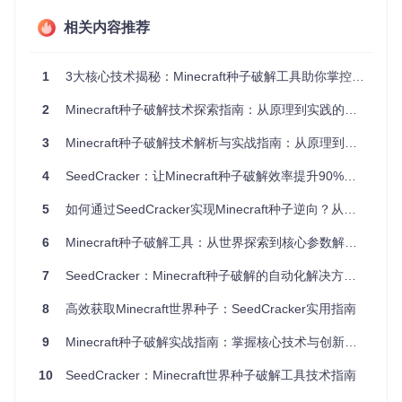
20倍
占用
载（GB级）
（MB级）
相关内容推荐
破解
依赖单一结构
多结构协同验证
成功
2.4倍
（约40%）
（>95%）
率
1
3大核心技术揭秘：Minecraft种子破解工具助你掌控无限世界
关键知识点
：SeedCracker的核心优势在于将"被动等待数
2
Minecraft种子破解技术探索指南：从原理到实践的完整路径
据"转变为"主动智能采集"，通过cracker/DataStorage.java模
块实时管理破解进度，结合finder目录下的20+结构查找器，实
3
Minecraft种子破解技术解析与实战指南：从原理到应用的完整路径
现从数据收集到种子匹配的全流程自动化。
4
SeedCracker：让Minecraft种子破解效率提升90%的高效工具
技术原理解析：破解流程的三大核心阶段
5
如何通过SeedCracker实现Minecraft种子逆向？从原理到实战的完整指南
SeedCracker的破解逻辑遵循"数据采集→算法匹配→结果验
6
Minecraft种子破解工具：从世界探索到核心参数解析的完整指南
证"的三阶流程，每个阶段由独立模块协同工作，形成高效闭
环：
7
SeedCracker：Minecraft种子破解的自动化解决方案 | 玩家与开发者必备工具
1. 智能数据采集阶段
8
高效获取Minecraft世界种子：SeedCracker实用指南
当玩家探索世界时，finder模块中的各类结构查找器（如Deser
tPyramidFinder.java、EndCityFinder.java）会自动识别关键
9
Minecraft种子破解实战指南：掌握核心技术与创新应用
结构。以地牢查找为例，DungeonFinder.java通过检测刷怪笼
坐标与周围生物群系特征，将数据实时传输至cracker/DataSto
10
SeedCracker：Minecraft世界种子破解工具技术指南
rage.java进行存储。此阶段类似"生物学家采集标本"，工具会
优先记录稀有结构（如末地城、海底神殿）以提升破解精度。