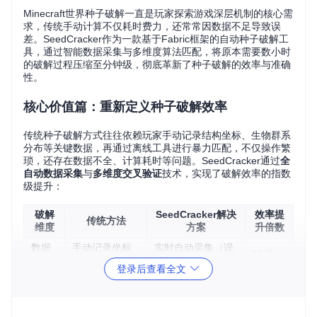
Minecraft世界种子破解一直是玩家探索游戏深层机制的核心需
求，传统手动计算不仅耗时费力，还常常因数据不足导致误
差。SeedCracker作为一款基于Fabric框架的自动种子破解工
具，通过智能数据采集与多维度算法匹配，将原本需要数小时
的破解过程压缩至分钟级，彻底革新了种子破解的效率与准确
性。
核心价值篇：重新定义种子破解效率
传统种子破解方式往往依赖玩家手动记录结构坐标、生物群系
分布等关键数据，再通过离线工具进行暴力匹配，不仅操作繁
琐，还存在数据不全、计算耗时等问题。SeedCracker通过
全
自动数据采集
与
多维度交叉验证
技术，实现了破解效率的指数
级提升：
破解
SeedCracker解决
效率提
传统方法
维度
方案
升倍数
数据
手动记录坐标
实时自动采集（误
15倍
收集
（易出错）
差率<0.1%）
登录后查看全文
算法
单一结构暴力
多维度数据交叉验
8倍
匹配
搜索
证
内存
全量种子库加
动态种子池筛选