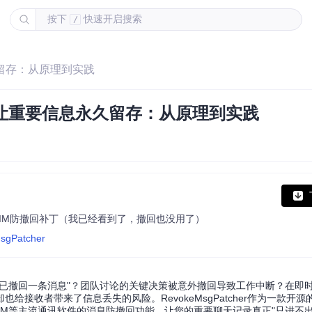
按下
快速开启搜索
/
永久留存：从原理到实践
her让重要信息永久留存：从原理到实践
- PC版微信/QQ/TIM防撤回补丁（我已经看到了，撤回也没用了）
MsgPatcher
已撤回一条消息"？团队讨论的关键决策被意外撤回导致工作中断？在即
接收者带来了信息丢失的风险。RevokeMsgPatcher作为一款开源
IM等主流通讯软件的消息防撤回功能，让您的重要聊天记录真正"只进不出