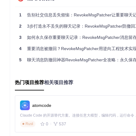
2. 原始消息备份机制
1
告别社交信息丢失烦恼：RevokeMsgPatcher让重要聊天记
在消息接收时，工具会自动创建原始消息的备份副本，存储在独
于给重要文件创建了"系统还原点"。
2
3步打造永不丢失的聊天记录：RevokeMsgPatcher防撤回工
3. 多进程隔离保护
3
如何永久保存重要聊天记录：RevokeMsgPatcher消息留存
针对应用程序的多开场景，RevokeMsgPatcher采用进
这种设计类似于给每个房间单独安装安全门锁。
4
重要消息被撤回？RevokeMsgPatcher用逆向工程技术实现聊天记
5
聊天消息防撤回神器RevokeMsgPatcher全攻略：永久保存重要对话
图：工具主界面提供直观的应用选择和功能配置，用户可一键启
实施指南：5步安全部署法确保万无一失
热门项目推荐
相关项目推荐
安装RevokeMsgPatcher的过程经过精心设计，即使是非
步骤1：环境兼容性检测
atomcode
确认操作系统为Windows 7或更高版本
检查目标应用（微信/QQ/TIM）是否为支持的版本
关闭所有相关应用进程，确保文件不被占用
0
537
Rust
步骤2：获取工具源码
git 
clone