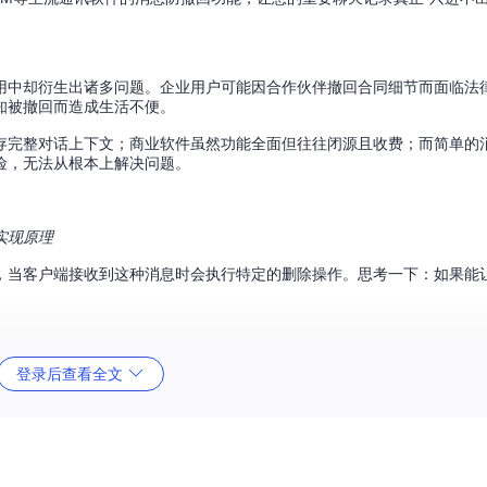
用中却衍生出诸多问题。企业用户可能因合作伙伴撤回合同细节而面临法
知被撤回而造成生活不便。
存完整对话上下文；商业软件虽然功能全面但往往闭源且收费；而简单的
险，无法从根本上解决问题。
实现原理
，当客户端接收到这种消息时会执行特定的删除操作。思考一下：如果能让
登录后查看全文
，形成了与传统方案截然不同的技术路径：
r在消息处理链的早期就对撤回指令进行识别和拦截。当检测到撤回指令时，系