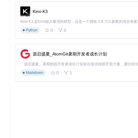
步骤3：功能个性化配置
Kimi-K3
运行RevokeMsgPatcher.exe
在主界面选择目标应用（微信/QQ/TIM）
确认应用安装路径自动检测结果
0
0
勾选需要的功能（防撤回/多开等）
Python
步骤4：安全备份与验证
点击"备份还原"按钮创建原始文件备份
选择备份存储路径（建议非系统盘）
等待备份完成并验证备份文件完整性
源启盛夏_AtomGit暑期开发者成长计划
步骤5：执行补丁与功能测试
点击"安装补丁！"按钮开始应用修改
等待进度条完成（通常不超过30秒）
0
1
Markdown
重新启动应用程序
测试防撤回功能：发送消息后立即撤回，检查是否能正常查看
安装小提示：如果遇到"文件被占用"错误，请打开任务管理器（Ctr
计了安全机制，但系统环境差异可能导致意外问题。
深度拓展：从工具使用到原理掌握
对于技术爱好者，理解RevokeMsgPatcher的工作原理
骤：