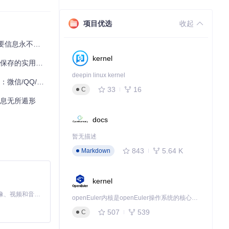
项目优选
收起
息不丢失，相当
信息永不丢失
kernel
保存的实用指南
导致的防护失效。
deepin linux kernel
M消息留存实用指南
33
16
C
回消息无所遁形
docs
暂无描述
843
5.64 K
Markdown
kernel
MiniMax H3 是一个通用的全模态生成系统。它支持对由文本、图像、视频和音频组成的多模态上下文进行统一理解，并能生成分辨率高达 2K、时长可达 15 秒的带原生立体声音频的视频。得益于面向任务泛化的系统设计，H3 在预训练阶段就已具备广泛的多模态上下文理解与生成能力，能够出色地执行复杂的多模态指令。
openEuler内核是openEuler操作系统的核心，既是系统性能与稳定性的基石，也是连接处理器、设备与服务的桥梁。
507
539
C