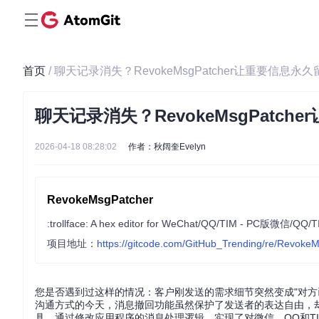
首页
/ 聊天记录消失？RevokeMsgPatcher让重要信息
聊天记录消失？RevokeMsgPatc
2026-04-18 08:28:02
作者：秋阔奎Evelyn
RevokeMsgPatcher
:trollface: A hex editor for WeChat/QQ/TIM 
项目地址：
https://gitcode.com/GitHub_Trending/re/Revoke
您是否遇到过这样的情况：客户刚发送的需求细节突然变成"对方
沟通方式的今天，消息撤回功能虽然保护了发送者的表达自由，却也给
具，通过修改应用程序的消息处理逻辑，实现了对微信、QQ和T