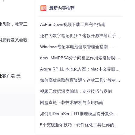
最新内容推荐
律风险，教育工
AcFunDown视频下载工具完全指南
还在为数字笔记抓狂？这款开源神器让手写批注效率提升300%
消息转发又会破
Windows笔记本电池健康管理全指南：从根源解决电池损耗问题
gmx_MMPBSA分子间相互作用索引错误的深度诊断与解决
Axure RP 11 本地化方案：Mac中文界面优化与原型设计工具汉化全指南
客户端"无
如何高效获取教育资源？这款工具让教材下载效率提升80%
视频元数据深度编辑：专业技巧与案例
网盘直链下载技术解析与应用指南
如何用DeepSeek-R1推理模型提升复杂任务解决能力：完整指南
5个突破瓶颈技巧：硬件优化工具让你的电脑性能提升30%
统会阻止其继续传