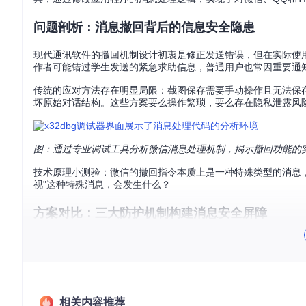
问题剖析：消息撤回背后的信息安全隐患
现代通讯软件的撤回机制设计初衷是修正发送错误，但在实际使
作者可能错过学生发送的紧急求助信息，普通用户也常因重要通
传统的应对方法存在明显局限：截图保存需要手动操作且无法保
坏原始对话结构。这些方案要么操作繁琐，要么存在隐私泄露风
图：通过专业调试工具分析微信消息处理机制，揭示撤回功能的
技术原理小测验：微信的撤回指令本质上是一种特殊类型的消息
视"这种特殊消息，会发生什么？
方案对比：三大防护机制构建消息安全屏障
RevokeMsgPatcher通过三层防护机制实现全面的消息保护
1. 撤回指令拦截机制
如同邮件系统中的垃圾邮件过滤器，RevokeMsgPatche
递到删除执行模块，从源头切断撤回操作。
相关内容推荐