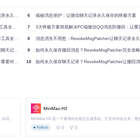
录永久留存
6
揭秘消息保护：让微信聊天记录永久保存的终极方案
立的安全区域。即使撤回指令绕过拦截机制，备份的消息副本也能确保信
具全攻略
7
3大终极方案彻底解决PC端微信QQ消息防撤回：让重要
工具全解析
8
消息消失不用愁：RevokeMsgPatcher让聊天记录永久
程级隔离保护，确保每个实例的消息处理逻辑都被正确修改，避免因进程间通信
录永久保存
9
如何永久保存撤回消息？RevokeMsgPatcher完全攻略：微信/QQ/TI
的秘密武器
10
如何永久保存聊天记录？RevokeMsgPatcher让撤
用防撤回和多开功能
技术用户也能在5分钟内完成部署，同时确保系统安全：
MiniMax-H3
Claude Code 的开源替代方案。连接任意大模型，编辑代码，运行命令，自动验证 — 全自动执行。用 Rust 构建，极致性能。 ｜ An open-source alternative to Claude Code. Connect any LLM, edit code, run commands, and verify changes — autonomously. Built in Rust for speed. Get Started
0
0
Python