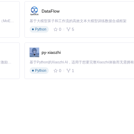
DataFlow
Kimi K3 是Kimi能力最强的模型：这是一个拥有 2.8 万亿参数的混合专家（MoE）模型，具备原生视觉理解能力，并支持 100 万 token 的上下文窗口。
基于大模型算子和工作流的高效文本大模型训练数据合成框架
0
5
Python
py-xiaozhi
「源启盛夏」暑期校园开发者成长计划旨在激活校园开源力量，通过积分激励、认证扶持、资源倾斜等形式，引导高校组织和开发者完成「入驻 — 建项目 — 做贡献 — 获认证 — 得资源」的完整闭环。无论你是想带领社团入驻平台的组织者，还是希望用代码贡献证明自己的开发者，都能在这里找到属于你的成长路径。
0
1
Python
l+Shift+Esc），结束所有相关进程后重试。安装前务必备份重要聊天
不仅能帮助更好地使用工具，还能培养软件逆向分析能力。以下是手动实现防撤回