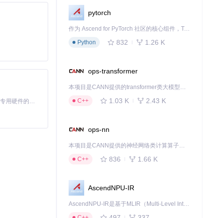
pytorch
作为 Ascend for PyTorch 社区的核心组件，TorchNPU 是昇腾专为 PyTorch 打造的深度学习适配插件，使 PyTorch 框架能够直接调用昇腾 NPU，为开发者提供昇腾 AI 处理器的超强算力。
832
1.26 K
Python
ops-transformer
本项目是CANN提供的transformer类大模型算子库，实现网络在NPU上加速计算。
1.03 K
2.43 K
C++
基于Python的Xiaozhi AI，适用于想要完整Xiaozhi体验而无需拥有专用硬件的用户。
ops-nn
本项目是CANN提供的神经网络类计算算子库，实现网络在NPU上加速计算。
记录，虽然工具设
836
1.66 K
C++
AscendNPU-IR
功能的核心步
AscendNPU-IR是基于MLIR（Multi-Level Intermediate Representation）构建的，面向昇腾亲和算子编译时使用的中间表示，提供昇腾完备表达能力，通过编译优化提升昇腾AI处理器计算效率，支持通过生态框架使能昇腾AI处理器与深度调优
497
337
C++