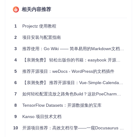
发布，Projectz可确保所有信息的一致性。
维护大型项目
：对于拥有众多贡献者的项目，自动更新贡献
相关内容推荐
者列表，让所有人都得到应有的认可。
项目特点
1
Projectz 使用教程
灵活配置
：支持自定义数据字段和设置，适应不同项目的需
2
项目安装与配置指南
求。
自动更新
：利用GitHub API获取实时的贡献者信息，保持文
3
推荐使用：Go Wiki —— 简单易用的Markdown文档服务器
档的新鲜度。
4
【亲测免费】 轻松出版你的书籍：easybook 开源项目推荐
广泛兼容
：不仅适用于Node.js项目，也适用于其他依赖包
管理器的项目。
5
推荐开源项目：weDocs - WordPress的文档插件
集成简单
：可以轻松地将Projectz整合到现有的构建工具或
npm脚本中。
6
【亲测免费】 推荐开源项目：Vue-Simple-Calendar - 简单易用的 Vue.js 日历组件
社区活跃
：背后有活跃的开发者社区和定期更新，保障长期
的稳定性和功能改进。
7
如何轻松配置流放之路角色Build？这款PoeCharm工具让你告别复杂计算
为了让您的项目看起来更专业，并提高开发效率，尝试使用Pr
8
TensorFlow Datasets：开源数据集的宝库
ojectz来管理和美化你的项目文档。只需几次简单的命令，就
能将项目提升到新的水平。立即加入成千上万已经在使用Proj
9
Kanso 项目技术文档
ectz的开发者的行列，让编码更加省心，也让项目更具吸引
力。
10
开源项目推荐：高效文档引擎——一窥Docusaurus 3的魅力