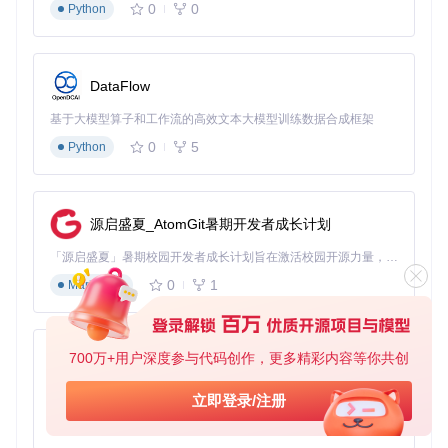
0
0
Python
DataFlow
基于大模型算子和工作流的高效文本大模型训练数据合成框架
0
5
Python
源启盛夏_AtomGit暑期开发者成长计划
「源启盛夏」暑期校园开发者成长计划旨在激活校园开源力量，通过积分激励、认证扶持、资源倾斜等形式，引导高校组织和开发者完成「入驻 — 建项目 — 做贡献 — 获认证 — 得资源」的完整闭环。无论你是想带领社团入驻平台的组织者，还是希望用代码贡献证明自己的开发者，都能在这里找到属于你的成长路径。
0
1
Markdown
700万+用户深度参与代码创作，更多精彩内容等你共创
py-xiaozhi
基于Python的Xiaozhi AI，适用于想要完整Xiaozhi体验而无需拥有专用硬件的用户。
立即登录/注册
0
1
Python