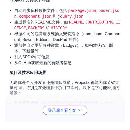
Projectz 支持以下特性：
自动同步多种数据文件，包括
package.json
,
bower.jso
n
,
component.json
和
jquery.json
生成标准的README文件，如
README
,
CONTRIBUTING
,
LI
CENSE
,
BACKERS
和
HISTORY
根据不同的包管理系统插入安装指令（npm, jspm, Compon
ent, Bower, Editions, DocPad 插件）
添加并自动更新各种徽章（badges），如构建状态、版
本、下载量等
引入SPDX许可信息
从GitHub获取最新的贡献者信息
项目及技术应用场景
无论你是个人开发者还是团队成员，Projectz 都能为你节省大
量时间，特别是在处理多个项目或库时。以下是它可能应用的
场景：
初始化新项目
：快速设置新项目的元数据文件和READM
E。
登录后查看全文
持续集成
：配置后，每次测试通过后自动更新README和
其他文档，确保发布时信息准确无误。
多平台支持
：如果你的项目同时在npm、jspm或其他平台上