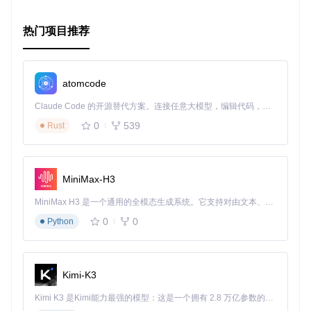
热门项目推荐
atomcode
Claude Code 的开源替代方案。连接任意大模型，编辑代码，运行命令，自动验证 — 全自动执行。用 Rust 构建，极致性能。 ｜ An open-source alternative to Claude Code. Connect any LLM, edit code, run commands, and verify changes — autonomously. Built in Rust for speed. Get Started
0
539
Rust
MiniMax-H3
MiniMax H3 是一个通用的全模态生成系统。它支持对由文本、图像、视频和音频组成的多模态上下文进行统一理解，并能生成分辨率高达 2K、时长可达 15 秒的带原生立体声音频的视频。得益于面向任务泛化的系统设计，H3 在预训练阶段就已具备广泛的多模态上下文理解与生成能力，能够出色地执行复杂的多模态指令。
0
0
Python
Kimi-K3
Kimi K3 是Kimi能力最强的模型：这是一个拥有 2.8 万亿参数的混合专家（MoE）模型，具备原生视觉理解能力，并支持 100 万 token 的上下文窗口。