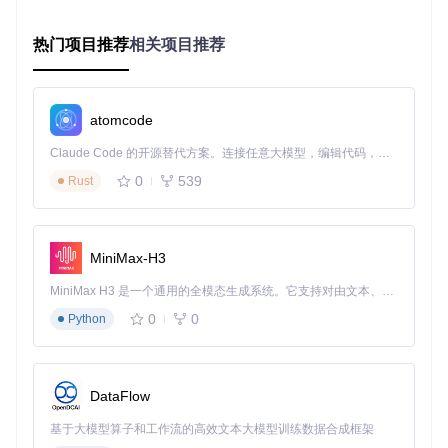
免了商业软件可能存在的后门风险。
热门项目推荐
相关项目推荐
最后，Nigate的
轻量级设计
确保它不会占用过多系统资源。不
同于一些功能冗余的商业软件，Nigate专注于核心的NTFS读
写功能，安装包体积小，运行时资源占用低，不会影响Mac的
整体性能。
atomcode
环境要求：确保Nigate正常运行的系统配置
Claude Code 的开源替代方案。连接任意大模型，编辑代码，运行命令，自动验证 — 全自动执行。用 Rust 构建，极致性能。 ｜ An open-source alternative to Claude Code. Connect any LLM, edit code, run commands, and verify changes — autonomously. Built in Rust for speed. Get Started
0
539
Rust
在开始使用Nigate之前，了解你的系统是否满足基本要求至关
重要。Nigate的设计目标是在尽可能广泛的Mac环境中提供稳
定服务，但仍有一些关键配置需要注意。
操作系统版本
是首要考虑因素。Nigate完全支持macOS 14
MiniMax-H3
（Sonoma）及以上版本，包括最新的系统更新。对于macOS
11（Big Sur）至macOS 13（Ventura），Nigate也提供完整
MiniMax H3 是一个通用的全模态生成系统。它支持对由文本、图像、视频和音频组成的多模态上下文进行统一理解，并能生成分辨率高达 2K、时长可达 15 秒的带原生立体声音频的视频。得益于面向任务泛化的系统设计，H3 在预训练阶段就已具备广泛的多模态上下文理解与生成能力，能够出色地执行复杂的多模态指令。
支持。需要注意的是，macOS 10.15（Catalina）及以下版本
0
0
Python
仅支持Intel芯片的Mac设备。
硬件架构
方面，Nigate同时兼容Intel和Apple Silicon（M系
列）芯片。这意味着无论是2019年前的MacBook还是最新的
DataFlow
M3 MacBook Pro，都能正常运行Nigate。
基于大模型算子和工作流的高效文本大模型训练数据合成框架
安装Nigate需要
管理员权限
，因为涉及系统扩展的安装和内核