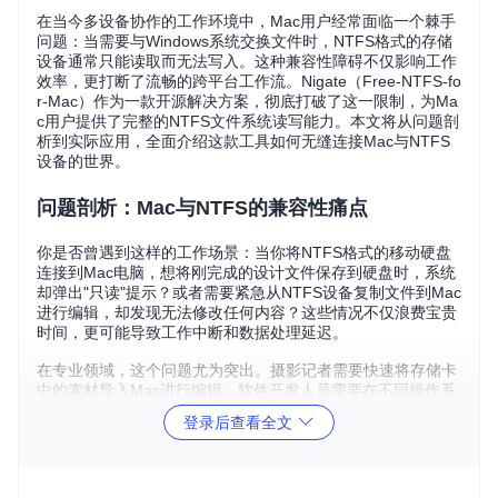
在当今多设备协作的工作环境中，Mac用户经常面临一个棘手
问题：当需要与Windows系统交换文件时，NTFS格式的存储
设备通常只能读取而无法写入。这种兼容性障碍不仅影响工作
效率，更打断了流畅的跨平台工作流。Nigate（Free-NTFS-fo
r-Mac）作为一款开源解决方案，彻底打破了这一限制，为Ma
c用户提供了完整的NTFS文件系统读写能力。本文将从问题剖
析到实际应用，全面介绍这款工具如何无缝连接Mac与NTFS
设备的世界。
问题剖析：Mac与NTFS的兼容性痛点
你是否曾遇到这样的工作场景：当你将NTFS格式的移动硬盘
连接到Mac电脑，想将刚完成的设计文件保存到硬盘时，系统
却弹出"只读"提示？或者需要紧急从NTFS设备复制文件到Mac
进行编辑，却发现无法修改任何内容？这些情况不仅浪费宝贵
时间，更可能导致工作中断和数据处理延迟。
在专业领域，这个问题尤为突出。摄影记者需要快速将存储卡
中的素材导入Mac进行编辑，软件开发人员需要在不同操作系
统间共享代码库，视频创作者需要在Mac上处理存储在NTFS
登录后查看全文
移动硬盘中的高清素材。据统计，超过60%的外部存储设备采
用NTFS格式，这意味着大多数Mac用户都可能面临兼容性挑
战。