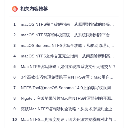
传统解决方案要么需要购买昂贵的商业软件，要么涉及复杂的
终端命令，普通用户难以掌握。Nigate的出现正是为了填补这
相关内容推荐
一空白，提供一个既免费又易用的NTFS驱动解决方案。
核心优势：Nigate如何重新定义Mac NTFS体验
1
macOS NTFS完全破解指南：从原理到实战的终极解决方案
2
macOS NTFS读写终极突破：从系统限制到跨平台解决方案的技术解密
Nigate的核心价值在于它将专业级功能与用户友好性完美结
合，创造了独特的使用体验。这款工具不仅仅是一个简单的驱
3
macOS Sonoma NTFS读写全攻略：从驱动原理到实战应用
动程序，而是一套完整的NTFS文件系统解决方案。
4
macOS NTFS文件交互完全指南：从问题诊断到高效应用
最引人注目的优势是其
全芯片架构支持
。无论是搭载Intel处理
器的Mac还是最新的Apple Silicon（M1/M2/M3）芯片设备，N
igate都能提供一致且稳定的性能。这种广泛的兼容性确保了不
5
Mac NTFS读写障碍：如何实现跨系统文件无缝交互？
同代际Mac用户都能享受到同等质量的NTFS支持。
6
3个高效技巧实现免费跨平台NTFS读写：Mac用户的外部存储解决方案
其次，Nigate采用
自动化智能挂载
技术，彻底改变了传统NTF
S工具需要手动操作的繁琐流程。当用户连接NTFS设备时，系
7
NTFS Tool在macOS Sonoma 14.0上的读写权限问题解决方案
统会自动检测并以读写模式挂载，整个过程无需人工干预。这
种"即插即用"的体验大大降低了使用门槛，即使是非技术用户
8
Nigate：突破苹果芯片Mac的NTFS读写限制的开源解决方案
也能轻松上手。
9
突破Mac NTFS读写限制全攻略：从技术原理到企业部署实践
在性能方面，Nigate通过优化的NTFS-3G驱动实现了
接近原生
的文件传输速度
。与同类商业软件相比，Nigate在保持相当传
10
Mac NTFS工具深度测评：四大开源方案横向对比与实战指南
输性能的同时，省去了昂贵的授权费用。更重要的是，作为开
源软件，Nigate的代码完全透明，用户可以验证其安全性，避