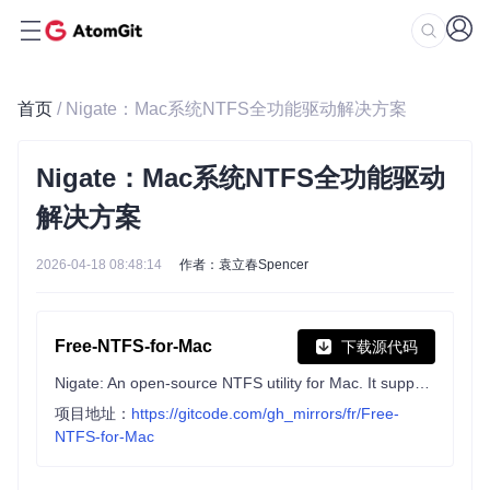
首页
/ Nigate：Mac系统NTFS全功能驱动解决方案
Nigate：Mac系统NTFS全功能驱动
解决方案
2026-04-18 08:48:14
作者：袁立春Spencer
Free-NTFS-for-Mac
下载源代码
Nigate: An open-source NTFS utility for Mac. It supports all Mac models (Intel and Apple Silicon), providing full read-write access, mounting, and management for NTFS drives.
项目地址：
https://gitcode.com/gh_mirrors/fr/Free-
NTFS-for-Mac