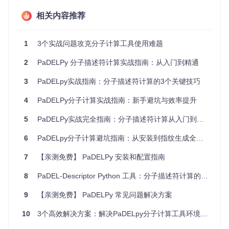
问题预警信号
pip命令执行过程中出现"Read timed out"提示
相关内容推荐
安装进度条长时间停滞不前
终端显示"Connection refused"错误信息
阶梯式解决方案
1
3个实战问题攻克分子计算工具使用难题
基础解决步骤
🔧 首先确保pip工具是最新版本，打开终端执行以下命令：
2
PaDELPy 分子描述符计算实战指南：从入门到精通
3
PaDELpy实战指南：分子描述符计算的3个关键技巧
pip install --upgrade pip  
# 更新pip至最新版本，提升兼容性
4
PaDELPy分子计算实战指南：新手避坑与效率提升
🔧 如果直接安装仍然失败，尝试使用Git克隆仓库的方式安
装：
5
PaDELPy实战完全指南：分子描述符计算从入门到精通
6
PaDELpy分子计算避坑指南：从安装到指纹生成全流程
git 
clone
 https://gitcode.com/gh_mirrors/pa/padelpy  
# 
cd
 padelpy  
# 进入项目目录
7
【亲测免费】 PaDELPy 安装和配置指南
pip install .  
# 本地安装PaDELpy
进阶优化方案
8
PaDEL-Descriptor Python 工具：分子描述符计算的高效解决方案
🔧 配置国内PyPI镜像源，提高下载速度和稳定性：
9
【亲测免费】 PaDELPy 常见问题解决方案
10
3个高效解决方案：解决PaDELpy分子计算工具环境配置与功能使用难题
pip config 
set
 global.index-url https://pypi.tuna.tsinghu
pip install padelpy  
# 使用镜像源加速安装