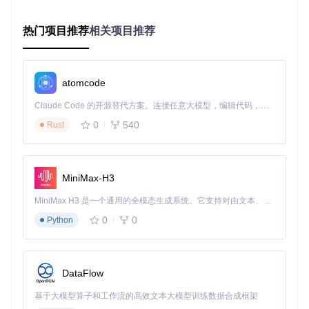
预防措施
在项目环境中使用虚拟环境（如venv或conda）隔离依赖
热门项目推荐
相关项目推荐
定期更新pip和相关依赖包
对重要项目创建requirements.txt文件，记录依赖版本信息
问题二：运行障碍：Java环境不兼容
atomcode
Claude Code 的开源替代方案。连接任意大模型，编辑代码，运行命令，自动验证 — 全自动执行。用 Rust 构建，极致性能。 ｜ An open-source alternative to Claude Code. Connect any LLM, edit code, run commands, and verify changes — autonomously. Built in Rust for speed. Get Started
问题场景
0
540
Rust
小红成功安装PaDELpy后，运行分子描述符计算代码时，系统
提示"Java not found"或"Unsupported major.minor version"错
误。
MiniMax-H3
核心病因
系统中未安装Java环境或Java版本低于PaDELpy要求的JRE 6
MiniMax H3 是一个通用的全模态生成系统。它支持对由文本、图像、视频和音频组成的多模态上下文进行统一理解，并能生成分辨率高达 2K、时长可达 15 秒的带原生立体声音频的视频。得益于面向任务泛化的系统设计，H3 在预训练阶段就已具备广泛的多模态上下文理解与生成能力，能够出色地执行复杂的多模态指令。
版本。
0
0
Python
类比说明
这就像试图用220V电压给需要380V的工业设备供电，电压不
匹配会导致设备无法正常工作。
DataFlow
问题预警信号
基于大模型算子和工作流的高效文本大模型训练数据合成框架
运行PaDELpy函数时出现"java: command not found"提示