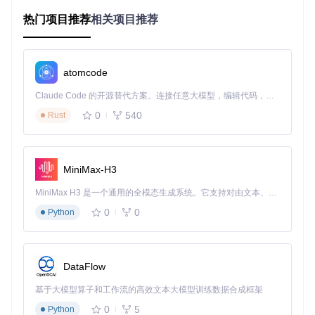
常响应。经人工验证，发现某接口在特定错误场景下会泄露完
热门项目推荐
相关项目推荐
整用户信息。该工具通过自然语言理解技术，实现了对非结构
化响应数据的智能筛查，使敏感信息泄露检测覆盖率提升至9
8%。
atomcode
核心能力解析：AI如何重塑扫描逻辑
Claude Code 的开源替代方案。连接任意大模型，编辑代码，运行命令，自动验证 — 全自动执行。用 Rust 构建，极致性能。 ｜ An open-source alternative to Claude Code. Connect any LLM, edit code, run commands, and verify changes — autonomously. Built in Rust for speed. Get Started
问题：传统扫描的局限性
0
540
Rust
传统安全扫描工具依赖预定义规则库，对新型漏洞和定制化攻
击模式响应滞后。在面对业务逻辑复杂的应用系统时，往往产
生大量误报，需要安全人员投入大量时间进行人工验证。
MiniMax-H3
方案：GPT模型的深度整合
MiniMax H3 是一个通用的全模态生成系统。它支持对由文本、图像、视频和音频组成的多模态上下文进行统一理解，并能生成分辨率高达 2K、时长可达 15 秒的带原生立体声音频的视频。得益于面向任务泛化的系统设计，H3 在预训练阶段就已具备广泛的多模态上下文理解与生成能力，能够出色地执行复杂的多模态指令。
该工具构建了基于GPT模型的双层分析架构：第一层通过结构
0
0
化解析将HTTP流量转换为自然语言描述，第二层利用定制提
Python
示引导模型进行漏洞识别。核心实现包括三个关键组件：
流量转换器
：将原始HTTP请求/响应数据转换为模型可理解
的文本描述，保留关键参数和上下文信息
DataFlow
提示工程模块
：提供可定制的提示模板系统，支持用户根据
基于大模型算子和工作流的高效文本大模型训练数据合成框架
业务场景定义分析规则
响应解析器
：将GPT模型的自然语言输出转换为结构化漏洞
0
5
Python