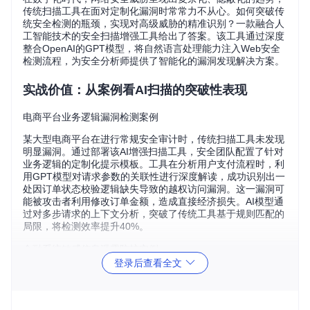
传统扫描工具在面对定制化漏洞时常常力不从心。如何突破传
统安全检测的瓶颈，实现对高级威胁的精准识别？一款融合人
工智能技术的安全扫描增强工具给出了答案。该工具通过深度
整合OpenAI的GPT模型，将自然语言处理能力注入Web安全
检测流程，为安全分析师提供了智能化的漏洞发现解决方案。
实战价值：从案例看AI扫描的突破性表现
电商平台业务逻辑漏洞检测案例
某大型电商平台在进行常规安全审计时，传统扫描工具未发现
明显漏洞。通过部署该AI增强扫描工具，安全团队配置了针对
业务逻辑的定制化提示模板。工具在分析用户支付流程时，利
用GPT模型对请求参数的关联性进行深度解读，成功识别出一
处因订单状态校验逻辑缺失导致的越权访问漏洞。这一漏洞可
能被攻击者利用修改订单金额，造成直接经济损失。AI模型通
过对多步请求的上下文分析，突破了传统工具基于规则匹配的
局限，将检测效率提升40%。
金融系统敏感信息泄露防护实例
登录后查看全文
某银行在实施API安全测试中，面临海量请求数据的人工审计
压力。借助该工具的AI分析能力，团队将重点放在身份认证接
口的响应内容检测上。通过配置"识别返回数据中的敏感字段
模式"提示，工具自动标记出包含身份证号、银行卡信息的异