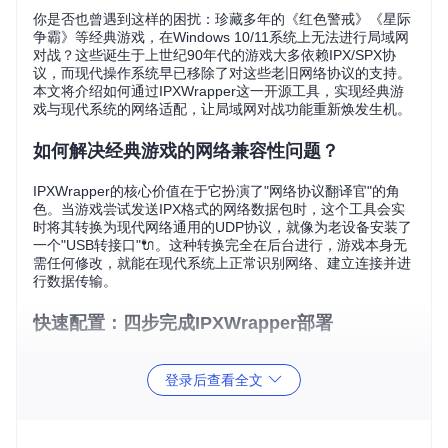
你是否也曾遇到这样的困扰：珍藏多年的《红色警戒》《星际
争霸》等经典游戏，在Windows 10/11系统上无法进行局域网
对战？这些诞生于上世纪90年代的游戏大多依赖IPX/SPX协
议，而现代操作系统早已移除了对这些老旧网络协议的支持。
本文将介绍如何通过IPXWrapper这一开源工具，实现经典游
戏与现代系统的网络适配，让局域网对战功能重新焕发生机。
如何解决经典游戏的网络兼容性问题？
IPXWrapper的核心价值在于它扮演了"网络协议翻译官"的角
色。当游戏尝试发送IPX格式的网络数据包时，这个工具会实
时将其转换为现代网络通用的UDP协议，就像为老设备安装了
一个"USB转接口"🔌。这种转换完全在后台进行，游戏本身无
需任何修改，就能在现代系统上正常识别网络、建立连接并进
行数据传输。
快速配置：四步完成IPXWrapper部署
获取项目源码
登录后查看全文
打开终端，执行以下命令克隆项目仓库：
git 
clone