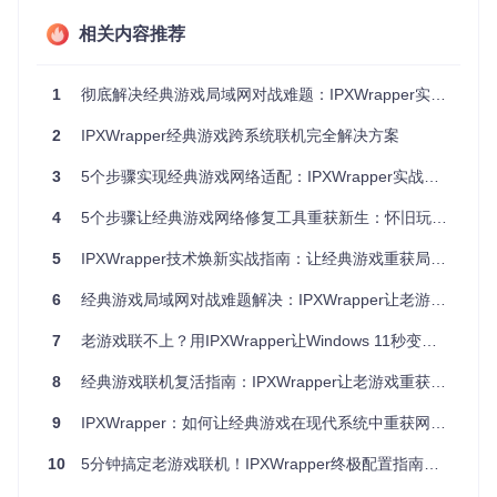
相关内容推荐
编译核心组件
进入项目目录并执行编译命令：
1
彻底解决经典游戏局域网对战难题：IPXWrapper实现Windows 11完美适配的3大方案
cd
 ipxwrapper

2
IPXWrapper经典游戏跨系统联机完全解决方案
3
5个步骤实现经典游戏网络适配：IPXWrapper实战解决方案
⚠️ 编译完成后，在项目根目录会生成
wsock32.dll
、
msw
sock.dll
等关键文件，这些是协议转换的核心组件。
4
5个步骤让经典游戏网络修复工具重获新生：怀旧玩家必备指南
系统注册表配置
5
IPXWrapper技术焕新实战指南：让经典游戏重获局域网联机能力
根据系统架构选择对应注册表文件双击导入：
6
经典游戏局域网对战难题解决：IPXWrapper让老游戏重获新生
32位系统：
directplay-win32.reg
64位系统：
directplay-win64.reg
7
老游戏联不上？用IPXWrapper让Windows 11秒变经典游戏对战平台
部署到游戏目录
8
经典游戏联机复活指南：IPXWrapper让老游戏重获新生
将编译生成的所有DLL文件复制到游戏可执行文件所在目
录，替换原有文件（建议先备份）。
9
IPXWrapper：如何让经典游戏在现代系统中重获网络对战能力
技术原理解析：IPXWrapper如何实现协议转
10
5分钟搞定老游戏联机！IPXWrapper终极配置指南：让经典游戏重获新生
换？