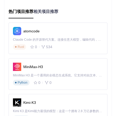
网络数据流向图解
热门项目推荐
相关项目推荐
核心模块功能解析
atomcode
1. 网络接口管理模块
位于
src/interface.c
的代码负责扫描和管理系统中的网络
Claude Code 的开源替代方案。连接任意大模型，编辑代码，运行命令，自动验证 — 全自动执行。用 Rust 构建，极致性能。 ｜ An open-source alternative to Claude Code. Connect any LLM, edit code, run commands, and verify changes — autonomously. Built in Rust for speed. Get Started
适配器。它就像交通管制员📡，决定哪些网络接口用于游戏数
据传输，确保数据包通过正确的网络通道发送。该模块会自动
0
534
Rust
检测有线网卡、无线网卡等设备，并提供接口优先级配置功
能。
2. 数据包处理引擎
MiniMax-H3
src/coalesce.c
实现了智能数据包合并技术。当游戏短时间
内发送多个小数据包时，系统会将它们合并成一个较大的数据
MiniMax H3 是一个通用的全模态生成系统。它支持对由文本、图像、视频和音频组成的多模态上下文进行统一理解，并能生成分辨率高达 2K、时长可达 15 秒的带原生立体声音频的视频。得益于面向任务泛化的系统设计，H3 在预训练阶段就已具备广泛的多模态上下文理解与生成能力，能够出色地执行复杂的多模态指令。
包发送，这就像把多个小包裹打包成一个大包裹运输，能显著
0
0
Python
减少网络传输中的丢包率。
3. 协议转换核心
src/ethernet.c
是整个工具的"翻译中心"，负责将IPX协议格
式的数据转换成UDP协议格式。它解析IPX数据包的网络地
Kimi-K3
址、数据类型等信息，然后按照UDP协议规范重新封装，使现
代网络能够正确识别和传输这些数据。
Kimi K3 是Kimi能力最强的模型：这是一个拥有 2.8 万亿参数的混合专家（MoE）模型，具备原生视觉理解能力，并支持 100 万 token 的上下文窗口。