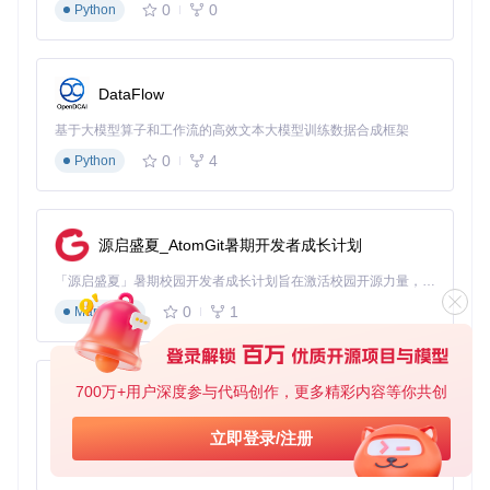
0
0
Python
应用场景案例：从单机到联机的蜕变
场景一：宿舍局域网对战
DataFlow
在大学宿舍中，只需将IPXWrapper部署到每台电脑的游戏目
录，无需复杂配置，就能让《魔兽争霸III》实现局域网联机对
基于大模型算子和工作流的高效文本大模型训练数据合成框架
战。测试套件中的
tests/30-eth-ipx.t
文件专门验证了这种
以太网环境下的连接稳定性。
0
4
Python
场景二：家庭跨平台联机
通过IPXWrapper，Windows 11电脑可以与运行DOSBox的复
源启盛夏_AtomGit暑期开发者成长计划
古电脑建立连接，实现《红色警戒2》的跨平台对战。只需在D
OSBox配置中添加
ipx=true
，并确保两台电脑在同一局域网
「源启盛夏」暑期校园开发者成长计划旨在激活校园开源力量，通过积分激励、认证扶持、资源倾斜等形式，引导高校组织和开发者完成「入驻 — 建项目 — 做贡献 — 获认证 — 得资源」的完整闭环。无论你是想带领社团入驻平台的组织者，还是希望用代码贡献证明自己的开发者，都能在这里找到属于你的成长路径。
内即可。
0
1
Markdown
场景三：游戏服务器搭建
对于《星际争霸》等支持服务器模式的游戏，可以在老旧硬件
上搭建专用服务器，通过IPXWrapper实现现代系统客户端的
700万+用户深度参与代码创作，更多精彩内容等你共创
py-xiaozhi
接入。
tools/ipx-server.c
提供了服务器模式的基础实现，
可用于构建稳定的游戏服务环境。
基于Python的Xiaozhi AI，适用于想要完整Xiaozhi体验而无需拥有专用硬件的用户。
立即登录/注册
0
1
优化技巧：让游戏网络体验更流畅
Python