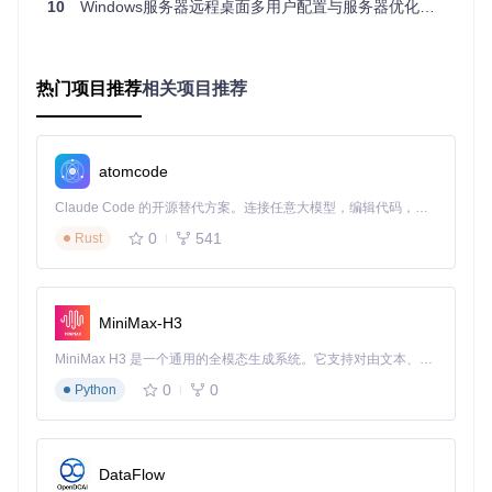
2.1 准备阶段：环境检查与文件获取
10
Windows服务器远程桌面多用户配置与服务器优化指南
系统信息收集
执行以下命令获取服务器版本信息，确定适用的
配置文件：
热门项目推荐
相关项目推荐
systeminfo | 
findstr
预期输出示例：
atomcode
Claude Code 的开源替代方案。连接任意大模型，编辑代码，运行命令，自动验证 — 全自动执行。用 Rust 构建，极致性能。 ｜ An open-source alternative to Claude Code. Connect any LLM, edit code, run commands, and verify changes — autonomously. Built in Rust for speed. Get Started
OS Name:                   Microsoft Windows Server 2022 S
0
541
Rust
获取配置文件
从项目仓库克隆配置文件集合：
MiniMax-H3
git 
clone
cd
MiniMax H3 是一个通用的全模态生成系统。它支持对由文本、图像、视频和音频组成的多模态上下文进行统一理解，并能生成分辨率高达 2K、时长可达 15 秒的带原生立体声音频的视频。得益于面向任务泛化的系统设计，H3 在预训练阶段就已具备广泛的多模态上下文理解与生成能力，能够出色地执行复杂的多模态指令。
2.2 执行阶段：配置文件部署与服务设置
0
0
Python
选择合适的配置文件
根据前面获取的OS版本，从
autogener
ated/
目录选择对应文件。例如Windows Server 2022应选择
类似
10.0.20348.*-autogenerated_x64.ini
的文件：
DataFlow