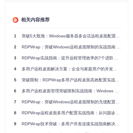
会话，每个会话拥有独立的用户环境和资源分配。
1.2 会话数量无限制配置
相关内容推荐
通过配置文件中的策略设置，可以完全解除默认的会话数量限
制。关键配置项包括：
1
突破5大瓶颈：Windows服务器多会话远程桌面配置实战指南
[SLPolicy]
TerminalServices-RemoteConnectionManager-AllowMultipleSes
2
RDPWrap：突破Windows远程桌面限制的实战指南 - IT管理员进阶手册
TerminalServices-RemoteConnectionManager-MaxUserSessions
=
3
RDPWrap实战指南：提升远程管理效率的7个进阶技巧
其中
MaxUserSessions=0
表示不限制最大会话数，管理员可
根据服务器硬件配置灵活调整。
4
多用户远程桌面解决方案：企业与家庭用户的并发访问优化指南
1.3 跨版本兼容性架构
5
突破限制：RDPWrap多用户远程桌面高效配置实战指南
RDPWrap采用模块化设计，通过版本特定的补丁配置支持从
6
多用户远程桌面管理突破限制实战指南：Windows Server环境下的RDPWrap配置全解析
Windows Server 2008到2022的所有主流版本。项目提供的自
动生成配置文件（位于
autogenerated/
目录）针对不同系统
7
RDPWrap：突破Windows远程桌面限制的无缝配置指南
版本优化了内存偏移量和补丁代码，确保在各类服务器环境中
稳定运行。
8
RDPWrap远程桌面多用户配置实战指南：从问题诊断到高级应用
二、实施步骤：从环境准备到功能验证
9
RDPWrap技术突破：多用户并发连接实战指南解决Windows远程桌面限制难题