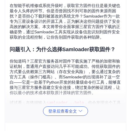
在智能手机维修或系统升级时，获取官方固件往往是最关键也
最令人头疼的环节。你是否曾因找不到可靠的固件来源而困
扰？是否担心下载到被篡改的系统文件？Samloader作为一款
专为三星设备设计的开源工具，正为解决这些问题提供了安全
高效的解决方案。本文将带你全面掌握三星官方固件下载的正
确姿势，通过Samloader工具实现从设备信息识别到固件安全
获取的全流程控制，让你告别固件获取的各种陷阱。
问题引入：为什么选择Samloader获取固件？
你知道吗？三星官方服务器对固件下载实施了严格的加密和验
证机制，普通用户直接访问几乎不可能成功。传统获取固件的
方式要么依赖第三方网站（存在安全风险），要么通过复杂的
官方工具（操作门槛高）。而Samloader的出现填补了这一空
白——它是一款基于Python开发的轻量级命令行工具，能够直
接与三星官方服务器建立安全连接，绕过复杂的验证流程，让
你以最小的技术成本获取原汁原味的官方固件。
试试看：在终端输入
samloader --help
，你会发现这个工具
麻雀虽小五脏俱全，从版本检测到文件校验的功能应有尽有。
登录后查看全文
工具解析：Samloader核心能力与安装指南