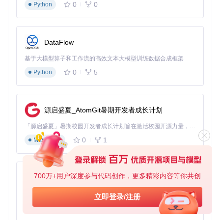
分。
0
0
Python
步骤2：执行固件下载
获取版本号后，使用download命令开始下载：
DataFlow
基于大模型算子和工作流的高效文本大模型训练数据合成框架
0
5
Python
参数
说明
设备型号
-m
地区代码
-r
源启盛夏_AtomGit暑期开发者成长计划
固件版本号
-v
「源启盛夏」暑期校园开发者成长计划旨在激活校园开源力量，通过积分激励、认证扶持、资源倾斜等形式，引导高校组织和开发者完成「入驻 — 建项目 — 做贡献 — 获认证 — 得资源」的完整闭环。无论你是想带领社团入驻平台的组织者，还是希望用代码贡献证明自己的开发者，都能在这里找到属于你的成长路径。
输出目录
-O
0
1
Markdown
下载过程中，Samloader会自动处理三星的加密协议，无需你
手动干预。下载完成后，会在指定目录生成一个.tar.md5格式
的固件包。
700万+用户深度参与代码创作，更多精彩内容等你共创
py-xiaozhi
步骤3：验证文件完整性
基于Python的Xiaozhi AI，适用于想要完整Xiaozhi体验而无需拥有专用硬件的用户。
立即登录/注册
固件下载完成后，强烈建议进行完整性验证：
0
1
Python