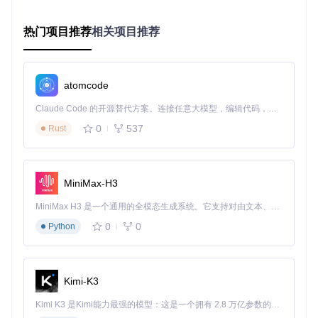
📌 3步定位设备固件信息
在开始下载前，你需要准确收集三个关键信息：
热门项目推荐
相关项目推荐
设备型号
：通常位于设备包装盒或"设置-关于手机"中，格
式如SM-G975F（三星S10+国际版）
地区代码
：代表销售地区的两位/三位代码，如NZC（新西
atomcode
兰）、XEU（欧洲）
当前版本
：可在"设置-软件信息"中查看，格式通常为PDA/
Claude Code 的开源替代方案。连接任意大模型，编辑代码，运行命令，自动验证 — 全自动执行。用 Rust 构建，极致性能。 ｜ An open-source alternative to Claude Code. Connect any LLM, edit code, run commands, and verify changes — autonomously. Built in Rust for speed. Get Started
AP版本号
0
537
Rust
你知道吗？地区代码直接影响固件的功能支持，例如某些地区
版本可能包含特定运营商的定制功能。选择与设备原始销售地
区匹配的固件可避免兼容性问题。
MiniMax-H3
加密下载全流程
步骤1：检查可用更新
MiniMax H3 是一个通用的全模态生成系统。它支持对由文本、图像、视频和音频组成的多模态上下文进行统一理解，并能生成分辨率高达 2K、时长可达 15 秒的带原生立体声音频的视频。得益于面向任务泛化的系统设计，H3 在预训练阶段就已具备广泛的多模态上下文理解与生成能力，能够出色地执行复杂的多模态指令。
0
0
Python
使用以下命令查询指定设备的最新固件版本：
Kimi-K3
该命令会返回类似
G975FXXU8GVA2/G975FNZC8GVA2/G975F
Kimi K3 是Kimi能力最强的模型：这是一个拥有 2.8 万亿参数的混合专家（MoE）模型，具备原生视觉理解能力，并支持 100 万 token 的上下文窗口。
XXU8GVA2
的版本信息，其中包含PDA、CSC和PHONE三个部