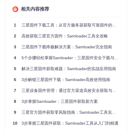
环境准备三要素
相关内容推荐
要让Samloader正常工作，你需要确保系统满足三个基本条
件：
1
三星固件下载工具：从官方服务器获取可靠固件的完整方案
Python 3.6及以上版本
pip包管理器
2
高效获取三星官方固件：Samloader工具全攻略
稳定的网络连接（建议使用有线网络避免下载中断）
快速安装命令卡
3
三星固件下载终极解决方案：Samloader完全指南
4
5个步骤轻松掌握Samloader：三星固件安全下载与管理指南
参数解析
作用说明
5
解决三星固件获取难题：Samloader的实战应用指南
确保安装最新版本
--upgrade
通过Git协议获取最新代码
git+
6
3步解锁三星固件下载：Samloader高效使用指南
仓库地址
Samloader的官方镜像仓库
7
三星设备固件管理：通过官方渠道高效安全获取与处理方案
安装完成后，输入
samloader --version
验证安装是否成
8
3步掌握Samloader：三星固件获取新方案
功。如果看到版本号输出，说明你已经准备好开始固件获取之
旅了。
9
三星官方固件获取零风险指南：Samloader工具实战教程
场景应用：从设备识别到固件下载的实战流程
10
3步掌握三星固件获取：Samloader工具从入门到精通