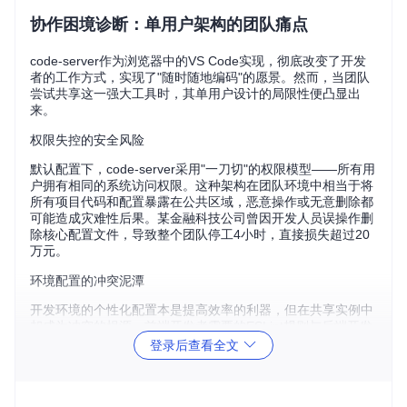
协作困境诊断：单用户架构的团队痛点
code-server作为浏览器中的VS Code实现，彻底改变了开发
者的工作方式，实现了"随时随地编码"的愿景。然而，当团队
尝试共享这一强大工具时，其单用户设计的局限性便凸显出
来。
权限失控的安全风险
默认配置下，code-server采用"一刀切"的权限模型——所有用
户拥有相同的系统访问权限。这种架构在团队环境中相当于将
所有项目代码和配置暴露在公共区域，恶意操作或无意删除都
可能造成灾难性后果。某金融科技公司曾因开发人员误操作删
除核心配置文件，导致整个团队停工4小时，直接损失超过20
万元。
环境配置的冲突泥潭
开发环境的个性化配置本是提高效率的利器，但在共享实例中
却成为冲突的根源。前端开发者需要的ESLint规则与后端开发
者的Python格式化配置相互覆盖，团队成员不得不花费30%的
登录后查看全文
工作时间在环境修复上。更严重的是，扩展更新可能导致某些
开发者的工作流突然中断，造成团队协作效率低下。
资源竞争的性能瓶颈