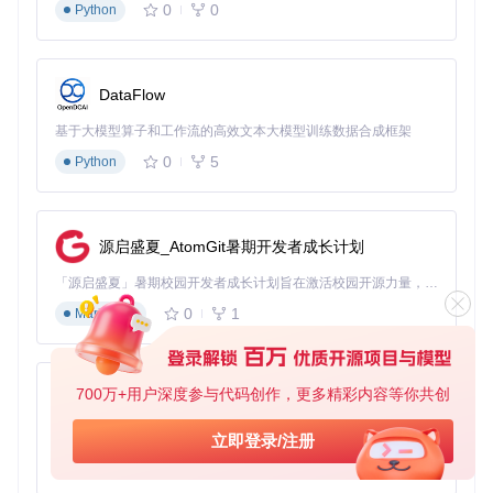
0
0
Python
2020年：基础隔离阶段
核心突破：为每个用户创建独立系统账户
技术局限：手动管理端口和进程，扩展性差
DataFlow
2022年：自动化管理阶段
基于大模型算子和工作流的高效文本大模型训练数据合成框架
核心突破：开发用户管理脚本，实现实例自动部署
0
5
Python
技术局限：缺乏统一入口，用户访问复杂度高
2024年：企业级平台阶段
源启盛夏_AtomGit暑期开发者成长计划
核心突破：引入反向代理和集中认证，实现无缝用户体验
当前状态：完善的资源控制和安全防护体系
「源启盛夏」暑期校园开发者成长计划旨在激活校园开源力量，通过积分激励、认证扶持、资源倾斜等形式，引导高校组织和开发者完成「入驻 — 建项目 — 做贡献 — 获认证 — 得资源」的完整闭环。无论你是想带领社团入驻平台的组织者，还是希望用代码贡献证明自己的开发者，都能在这里找到属于你的成长路径。
0
1
Markdown
图2：多用户环境中的开发环境模板选择界面，每个用户可独
立选择适合自己的开发环境
700万+用户深度参与代码创作，更多精彩内容等你共创
py-xiaozhi
技术架构详解
基于Python的Xiaozhi AI，适用于想要完整Xiaozhi体验而无需拥有专用硬件的用户。
现代code-server多用户架构采用分层设计，确保安全性与可
立即登录/注册
用性的平衡：
0
1
Python