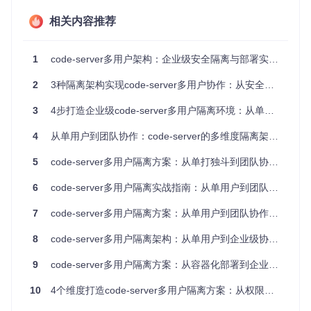
当多个用户同时在同一实例中进行编译、调试等资源密集型操
相关内容推荐
作时，系统资源竞争导致所有人都面临性能下降。某AI创业团
队报告显示，在模型训练期间，共享code-server实例的响应
延迟从正常的200ms飙升至3秒以上，严重影响开发体验。
1
code-server多用户架构：企业级安全隔离与部署实践指南
2
3种隔离架构实现code-server多用户协作：从安全到效率的进阶之路
图1：code-server默认单用户界面，所有用户共享相同的环境
3
4步打造企业级code-server多用户隔离环境：从单点部署到团队协作平台
配置和文件系统
4
从单用户到团队协作：code-server的多维度隔离架构设计与实践
隔离架构设计：从理论到实践的决策路径
5
code-server多用户隔离方案：从单打独斗到团队协作的进化之路
隔离级别对比与架构决策
6
code-server多用户隔离实战指南：从单用户到团队协作的无缝转型
在设计多用户方案时，首先需要明确隔离级别需求。通过对比
三种主流隔离方案，我们可以做出基于团队规模和安全需求的
7
code-server多用户隔离方案：从单用户到团队协作的技术演进
架构决策：
8
code-server多用户隔离架构：从单用户到企业级协作平台的技术演进
隔
离
9
code-server多用户隔离方案：从容器化部署到企业级实践指南
实现原理
优势
劣势
适用场景
方
案
10
4个维度打造code-server多用户隔离方案：从权限混乱到团队协作平台
资源占