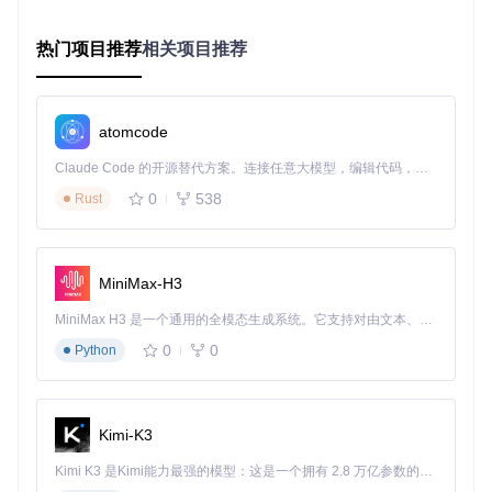
共
多用户共享
用最
完全无隔
个人使用或
享
单个code-s
低，部
离，风险
信任度极高
实
热门项目推荐
相关项目推荐
erver进程
署最简
最高
的小团队
例
单
中等资
进
为每个用户
需管理多
源消
中小型团
atomcode
程
启动独立co
个进程，
耗，较
队，对安全
隔
de-server进
用户切换
好隔离
有基本要求
Claude Code 的开源替代方案。连接任意大模型，编辑代码，运行命令，自动验证 — 全自动执行。用 Rust 构建，极致性能。 ｜ An open-source alternative to Claude Code. Connect any LLM, edit code, run commands, and verify changes — autonomously. Built in Rust for speed. Get Started
离
程
复杂
性
0
538
Rust
容
隔离彻
大型企业，
每个用户实
资源消耗
器
底，环
多团队协
例运行在独
高，部署
隔
境一致
作，高安全
立容器中
复杂度大
离
性好
需求
MiniMax-H3
经过效能评估和风险权衡，我们选择基于Unix用户系统的
进程
MiniMax H3 是一个通用的全模态生成系统。它支持对由文本、图像、视频和音频组成的多模态上下文进行统一理解，并能生成分辨率高达 2K、时长可达 15 秒的带原生立体声音频的视频。得益于面向任务泛化的系统设计，H3 在预训练阶段就已具备广泛的多模态上下文理解与生成能力，能够出色地执行复杂的多模态指令。
隔离方案
作为基础架构。该方案在安全性、资源消耗和实现复
0
0
Python
杂度之间取得最佳平衡，既能满足团队协作需求，又不会引入
过高的维护成本。
架构演进时间线
Kimi-K3
code-server多用户架构的演进经历了三个关键阶段，每个阶
段都解决了特定的技术挑战：
Kimi K3 是Kimi能力最强的模型：这是一个拥有 2.8 万亿参数的混合专家（MoE）模型，具备原生视觉理解能力，并支持 100 万 token 的上下文窗口。