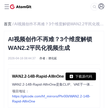
首页
/ AI视频创作不再难？3个维度解锁WAN2.2平民化视频生成
AI视频创作不再难？3个维度解锁
WAN2.2平民化视频生成
2026-04-16 08:44:37
作者：谭伦延
WAN2.2-14B-Rapid-AllInOne
下载源代码
WAN2.2-14B-Rapid-AllInOne是集CLIP、VAE于一体的全能视频生成模型，支持文本转视频、图像转视频及帧间转换。采用FP8精度，仅需1CFG和4步即可快速生成，8GB显存也能运行。MEGA版本灵活适配多种场景，兼容低噪声LORA，ComfyUI一键加载，为创作者提供高效便捷的视频生成解决方案。
项目地址：
https://gitcode.com/hf_mirrors/Phr00t/WAN2.2-14B-
Rapid-AllInOne