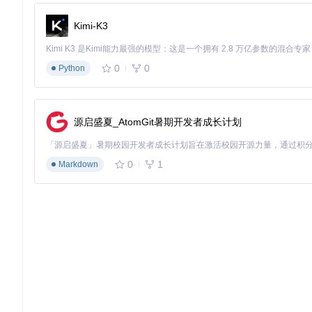
Kimi-K3
0
0
Python
源启盛夏_AtomGit暑期开发者成长计划
0
1
Markdown