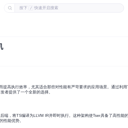
按下
快速开启搜索
/
机
从而提高执行效率，尤其适合那些对性能有严苛要求的应用场景。通过利用Type
，为开发者提供了一个全新的选择。
作为后端，将TS编译为LLVM IR并即时执行。这种架构使Tser具备了高性
著的性能优势。