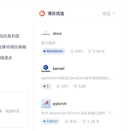
项目优选
收起
docs
虚拟仿真利器
暂无描述
盘驱动项目揭秘
843
5.64 K
Markdown
云端漫步
kernel
openEuler内核是openEuler操作系统的核心，既是系统性能与稳定性的基石，也是连接处理器、设备与服务的桥梁。
507
539
C
pytorch
MiniMax H3 是一个通用的全模态生成系统。它支持对由文本、图像、视频和音频组成的多模态上下文进行统一理解，并能生成分辨率高达 2K、时长可达 15 秒的带原生立体声音频的视频。得益于面向任务泛化的系统设计，H3 在预训练阶段就已具备广泛的多模态上下文理解与生成能力，能够出色地执行复杂的多模态指令。
作为 Ascend for PyTorch 社区的核心组件，TorchNPU 是昇腾专为 PyTorch 打造的深度学习适配插件，使 PyTorch 框架能够直接调用昇腾 NPU，为开发者提供昇腾 AI 处理器的超强算力。
831
1.26 K
Python