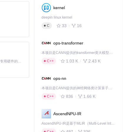
kernel
deepin linux kernel
33
16
C
ops-transformer
本项目是CANN提供的transformer类大模型算子库，实现网络在NPU上加速计算。
1.03 K
2.43 K
C++
基于Python的Xiaozhi AI，适用于想要完整Xiaozhi体验而无需拥有专用硬件的用户。
ops-nn
本项目是CANN提供的神经网络类计算算子库，实现网络在NPU上加速计算。
836
1.66 K
C++
AscendNPU-IR
AscendNPU-IR是基于MLIR（Multi-Level Intermediate Representation）构建的，面向昇腾亲和算子编译时使用的中间表示，提供昇腾完备表达能力，通过编译优化提升昇腾AI处理器计算效率，支持通过生态框架使能昇腾AI处理器与深度调优
497
336
C++