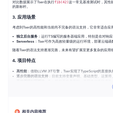
对比数据展示了Tser在执行
fib(42)
这一常见基准测试时，其性能远超
的新标杆。
3. 应用场景
考虑到Tser的高性能和当前尚不完备的语法支持，它非常适合应
独立后台服务
：运行TS编写的服务器端应用，特别是在对响
Serverless
：Tser可作为高效轻量级的运行环境，部署云端
随着Tser的语法支持逐渐完善，未来有望扩展至更多复杂的应用
4. 项目特点
高性能
：借助LLVM JIT引擎，Tser实现了TypeScript的直
逐步完善的语法支持
：目前支持变量声明、基础类型、运算符
开放源码社区驱动
：Tser鼓励开发者贡献，共同推动项目成长，意
易于贡献
：提供了详细的构建指南，方便开发者参与开发，为
Tser虽然仍处于早期阶段，但已经展示出强大的潜力，对于寻求T
性能，还是对TypeScript生态未来的探索，Tser都值得关注和支
让我们一起见证TypeScript新时代的到来，为Tser的未来贡献力
相关内容推荐