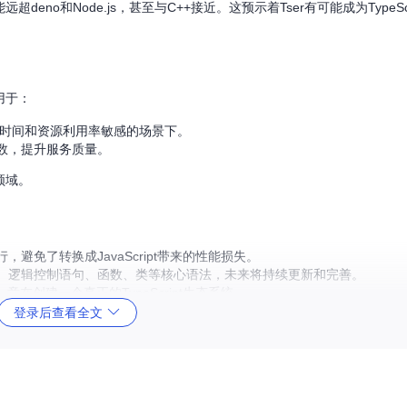
deno和Node.js，甚至与C++接近。这预示着Tser有可能成为TypeSc
用于：
应时间和资源利用率敏感的场景下。
函数，提升服务质量。
领域。
接执行，避免了转换成JavaScript带来的性能损失。
、逻辑控制语句、函数、类等核心语法，未来将持续更新和完善。
在创建一个真正的TypeScript生态系统。
项目添加新特性和优化。
登录后查看全文
ypeScript执行性能提升的开发者来说，这是一个值得期待的项目。无论
持。
量！