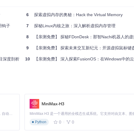
r
6
探索虚拟内存的奥秘：Hack the Virtual Memory
用钩子
7
探秘Linux内核之旅：深入解析虚拟内存管理
8
【亲测免费】 探秘FDonDesk：那智Nachi机器人的
9
【亲测免费】 探索未来交互新纪元：开源虚拟鼠标键
项目深度剖析
10
【亲测免费】 深入探索FusionOS：在Windows中的
MiniMax-H3
Claude Code 的开源替代方案。连接任意大模型，编辑代码，运行命令，自动验证 — 全自动执行。用 Rust 构建，极致性能。 ｜ An open-source alternative to Claude Code. Connect any LLM, edit code, run commands, and verify changes — autonomously. Built in Rust for speed. Get Started
0
0
Python