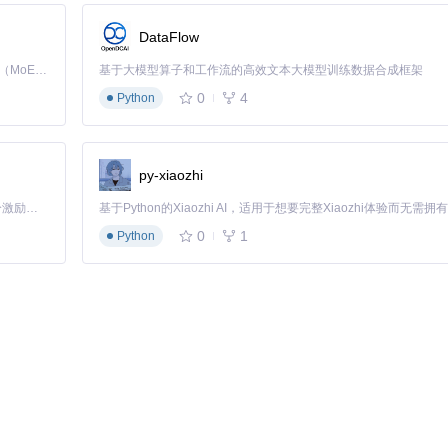
DataFlow
Kimi K3 是Kimi能力最强的模型：这是一个拥有 2.8 万亿参数的混合专家（MoE）模型，具备原生视觉理解能力，并支持 100 万 token 的上下文窗口。
基于大模型算子和工作流的高效文本大模型训练数据合成框架
0
4
Python
py-xiaozhi
「源启盛夏」暑期校园开发者成长计划旨在激活校园开源力量，通过积分激励、认证扶持、资源倾斜等形式，引导高校组织和开发者完成「入驻 — 建项目 — 做贡献 — 获认证 — 得资源」的完整闭环。无论你是想带领社团入驻平台的组织者，还是希望用代码贡献证明自己的开发者，都能在这里找到属于你的成长路径。
0
1
Python