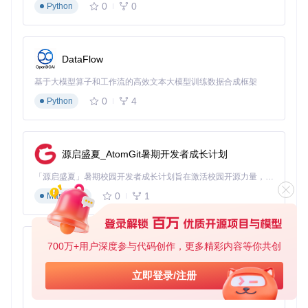
0
0
Python
Linux：将字体文件复制到
~/.local/share/fonts
或
/
usr/share/fonts
目录，执行
fc-cache -f -v
更新
字体缓存
网页集成：CSS配置与实现
DataFlow
基础引入配置
基于大模型算子和工作流的高效文本大模型训练数据合成框架
在CSS中定义字体-face规则，以WOFF2格式为例：
0
4
Python
@font-face
 {

font-family
: 
'Source Sans 3'
;

font-style
: normal;

源启盛夏_AtomGit暑期开发者成长计划
font-weight
: 
400
;

src
: 
url
(
'WOFF2/TTF/SourceSans3-Regular.ttf.woff2'
) 
「源启盛夏」暑期校园开发者成长计划旨在激活校园开源力量，通过积分激励、认证扶持、资源倾斜等形式，引导高校组织和开发者完成「入驻 — 建项目 — 做贡献 — 获认证 — 得资源」的完整闭环。无论你是想带领社团入驻平台的组织者，还是希望用代码贡献证明自己的开发者，都能在这里找到属于你的成长路径。
}

0
1
Markdown
@font-face
 {

font-family
: 
'Source Sans 3'
;

font-style
: italic;

700万+用户深度参与代码创作，更多精彩内容等你共创
font-weight
: 
400
;

py-xiaozhi
src
: 
url
(
'WOFF2/TTF/SourceSans3-It.ttf.woff2'
) 
forma
}

基于Python的Xiaozhi AI，适用于想要完整Xiaozhi体验而无需拥有专用硬件的用户。
立即登录/注册
0
1
Python
@font-face
 {

font-family
: 
'Source Sans 3'
;
