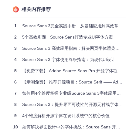
允许通过单一文件实现字重和斜体的无缝过渡，为动态界面设
计提供更大灵活性。
相关内容推荐
场景适配：字体格式选择策略
1
Source Sans 3完全实践手册：从基础应用到高效掌握开源UI字体
桌面应用开发：OTF与TTF格式应用
2
5个高效步骤：Source Sans打造专业UI字体方案
桌面环境优先选择OTF或TTF格式，这两种格式提供最完整的
字形信息和渲染控制。OTF格式支持高级OpenType特性，如
3
Source Sans 3 高效应用指南：解决网页字体渲染难题的实践方案
连字和替代字形，适合对排版质量要求较高的设计工具和桌面
应用。TTF格式则具有更广泛的兼容性，尤其在Windows系统
4
Source Sans 3 字体使用终极指南：为现代UI设计打造完美字体系统
中表现稳定。
5
【免费下载】 Adobe Source Sans Pro 开源字体项目指南
网页开发：WOFF2与可变字体方案
网页场景推荐使用WOFF2格式，该格式经过专门优化，文件
6
【亲测免费】 推荐开源项目：Source Serif —— Adobe 打造的优质衬线字体家族
体积更小且支持现代浏览器的字体特性。对于需要动态调整字
重的交互界面，VF（可变字体）格式是理想选择，通过CSS字
7
如何用4个维度掌握专业级Source Sans 3字体应用指南
体变量控制字重变化，减少HTTP请求并提升界面响应速度。
8
Source Sans 3：提升界面可读性的开源无衬线字体解决方案
不同场景下的字体配置对比表
推荐
9
4个维度解析开源字体在设计系统中的核心价值
应用场景
优势
适用环境
格式
10
如何解决界面设计中的字体挑战：Source Sans 开源字体家族的全方位解决方案
完整OpenT
设计软件、本
桌面应用
OTF
ype特性
地应用