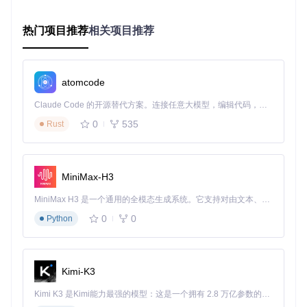
兼容性要求高
跨平台兼容
Windows系
TTF
的桌面场景
性好
统、旧版应用
热门项目推荐
相关项目推荐
体积小、加
主流浏览器环
WO
现代网页
FF2
载快
境
单一文件实
响应式设计、
atomcode
动态交互界面
VF
现多字重
交互控件
Claude Code 的开源替代方案。连接任意大模型，编辑代码，运行命令，自动验证 — 全自动执行。用 Rust 构建，极致性能。 ｜ An open-source alternative to Claude Code. Connect any LLM, edit code, run commands, and verify changes — autonomously. Built in Rust for speed. Get Started
0
535
实施指南：从安装到集成的完整流程
Rust
本地部署：字体安装与管理
获取字体文件
MiniMax-H3
通过Git克隆项目仓库：
MiniMax H3 是一个通用的全模态生成系统。它支持对由文本、图像、视频和音频组成的多模态上下文进行统一理解，并能生成分辨率高达 2K、时长可达 15 秒的带原生立体声音频的视频。得益于面向任务泛化的系统设计，H3 在预训练阶段就已具备广泛的多模态上下文理解与生成能力，能够出色地执行复杂的多模态指令。
0
0
Python
git 
clone
系统安装步骤
Kimi-K3
Windows：导航至
OTF
或
TTF
目录，双击字体文件，点
击"安装"按钮
Kimi K3 是Kimi能力最强的模型：这是一个拥有 2.8 万亿参数的混合专家（MoE）模型，具备原生视觉理解能力，并支持 100 万 token 的上下文窗口。
macOS：使用字体册应用（Font Book）导入字体文件