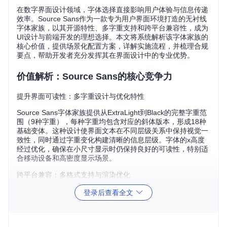
在数字界面设计领域，字体选择直接影响用户体验与信息传递
效率。Source Sans作为一款专为用户界面环境打造的无衬线
字体家族，以其开源特性、多字重支持和跨平台兼容性，成为
UI设计与前端开发的理想选择。本文将系统解析该字体家族的
核心价值，提供场景化配置方案，详解实施流程，并梳理合规
要点，帮助开发者充分发挥其在界面设计中的专业优势。
价值解析：Source Sans的核心竞争力
提升界面可读性：多字重设计与优化特性
Source Sans字体家族提供从ExtraLight到Black的完整字重范
围（9种字重），每种字重均包含对应的斜体版本，形成18种
基础变体。这种设计使界面文本在不同层级关系中保持视觉一
致性，同时通过字重变化构建清晰的信息层级。字体的x高度
经过优化，确保在小尺寸显示时仍保持良好的可读性，特别适
合移动设备和高密度显示场景。
跨平台兼容：多格式支持与渲染优化
项目提供OTF、TTF、WOFF、WOFF2及可变字体(VF)等多
登录后查看全文
种格式，确保在不同操作系统（Windows/macOS/Linux）和
浏览器环境中均能稳定渲染。其中WOFF2格式相比传统TTF
文件体积减少约30%，显著提升网页加载性能。可变字体技术