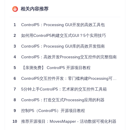
使控件创建与布局代码自然融入Processing的创作流程。这种
设计允许开发者在保持创作思路连贯的同时，实现界面元素的
相关内容推荐
精确定制。
💡
设计技巧
：利用
setStyle()
方法统一控件视觉风格，通过
1
ControlP5：Processing GUI开发的高效工具包
ControlP5Constants
类中的常量（如
CONTROL_PANEL
）快
速应用预设主题，减少重复代码。
2
如何用ControlP5构建交互式GUI？5个实用技巧
3. 事件驱动的交互模型
3
ControlP5：Processing GUI库的高效开发指南
ControlP5的回调机制（用户操作触发的响应代码块）使交互
4
ControlP5：高效开发Processing交互控件的完整指南
逻辑与界面渲染分离。通过
addListener()
方法或函数命名
约定（如
controlEvent()
），开发者可以轻松实现控件状态
变化的实时响应。
5
【亲测免费】 ControlP5 开源项目教程
6
ControlP5交互控件开发：零门槛构建Processing可视化界面
二、场景化应用：从静态界面到动态交互
7
5分钟上手ControlP5：艺术家的交互控件工具箱
3步实现动态色彩控制器
8
ControlP5：打造交互式Processing应用的利器
场景需求
：创建一个能够实时调整画面色彩的交互面板，包含
RGB三个通道的滑块控制。
9
控制P5（ControlP5）开源项目教程
初始化控件系统
10
推荐开源项目：MovesMapper - 活动数据可视化利器
import
 controlP5.*;
