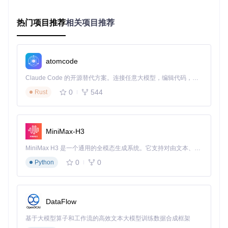
int
[] rgb = {
128
, 
128
, 
128
}; 
// 初始颜色值
热门项目推荐
相关项目推荐
void
setup
()
 {

  size(
600
, 
400
);

  cp5 = 
new
ControlP5
(
this
);

atomcode
Claude Code 的开源替代方案。连接任意大模型，编辑代码，运行命令，自动验证 — 全自动执行。用 Rust 构建，极致性能。 ｜ An open-source alternative to Claude Code. Connect any LLM, edit code, run commands, and verify changes — autonomously. Built in Rust for speed. Get Started
构建色彩控制界面
0
544
Rust
// 在setup()中添加
cp5.addSlider(
"red"
)

   .setPosition(
50
, 
50
)

   .setRange(
0
, 
255
)

MiniMax-H3
   .setValue(rgb[
0
])

   .setLabel(
"Red"
);

MiniMax H3 是一个通用的全模态生成系统。它支持对由文本、图像、视频和音频组成的多模态上下文进行统一理解，并能生成分辨率高达 2K、时长可达 15 秒的带原生立体声音频的视频。得益于面向任务泛化的系统设计，H3 在预训练阶段就已具备广泛的多模态上下文理解与生成能力，能够出色地执行复杂的多模态指令。
// 重复添加green和blue滑块（略）
0
0
Python
实现颜色响应逻辑
void
red
(
int
 value)
 {

DataFlow
  rgb[
0
] = value;

}

基于大模型算子和工作流的高效文本大模型训练数据合成框架