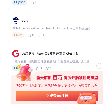
void
draw
()
 {

0
6
Python
  background(rgb[
0
], rgb[
1
], rgb[
2
]);

// 绘制色彩预览区域（略）
dora
ControlP5色彩控制示例
DORA (Dataflow-Oriented Robotic Architecture 面向数据流的机器人架构) 是为 AI 与具身智能机器人打造的高性能开发框架，以数据流范式重构开发逻辑，原生支持分布式部署与端边云协同 —— 无需复杂适配，即可实现一体端到端具身大小脑、VLA等模型部署，无缝衔接感知、推理、控制全链路，让 AI 能力与机器人动作深度融合。 依托 Rust 内核与零拷贝通信技术，它将具身大小脑、VLA等模型推理、多模态数据融合延迟压缩至微秒级，同时兼容 ROS2 生态与国产 AI 芯片，彻底降低具身智能机器人的开发门槛，让分布式部署下的 AI 赋能创新更高效、更灵活。
🔍
注意事项
：滑块的命名（如"red"）必须与回调函数名完全
0
1
Rust
一致，ControlP5通过反射机制自动关联控件事件与处理函
数。
如何用矩阵控件实现多点触控交互
源启盛夏_AtomGit暑期开发者成长计划
场景需求
：创建一个16x16的触摸感应矩阵，用于灯光控制或
「源启盛夏」暑期校园开发者成长计划旨在激活校园开源力量，通过积分激励、认证扶持、资源倾斜等形式，引导高校组织和开发者完成「入驻 — 建项目 — 做贡献 — 获认证 — 得资源」的完整闭环。无论你是想带领社团入驻平台的组织者，还是希望用代码贡献证明自己的开发者，都能在这里找到属于你的成长路径。
音序器应用。
0
1
Markdown
核心实现代码：
cp5.addMatrix(
"touchMatrix"
)

700万+用户深度参与代码创作，更多精彩内容等你共创
   .setPosition(
100
, 
100
)

py-xiaozhi
   .setSize(
320
, 
320
)

   .setGrid(
16
, 
16
)

基于Python的Xiaozhi AI，适用于想要完整Xiaozhi体验而无需拥有专用硬件的用户。
立即登录/注册
   .onChange((Matrix m) -> {

0
1
Python
int
x
=
 m.getCellX();
