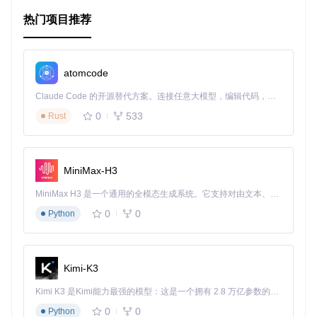
$trans
 = 
new
GoogleTranslate
热门项目推荐
$result
 = 
$trans
->
translate
(
$source
, 
$target
, 
$text
);

// 输出：Good morning
echo
$result
atomcode
Claude Code 的开源替代方案。连接任意大模型，编辑代码，运行命令，自动验证 — 全自动执行。用 Rust 构建，极致性能。 ｜ An open-source alternative to Claude Code. Connect any LLM, edit code, run commands, and verify changes — autonomously. Built in Rust for speed. Get Started
3、项目及技术应用场景
0
533
Rust
Web应用
：为用户提供即时的多语言翻译功能。
内容管理系统
：自动将博客、新闻或其他内容从一种语言翻
译成多种语言。
MiniMax-H3
数据挖掘
：方便地翻译大量非结构化文本数据。
教育平台
：帮助学习者理解不同语言的教材或资源。
MiniMax H3 是一个通用的全模态生成系统。它支持对由文本、图像、视频和音频组成的多模态上下文进行统一理解，并能生成分辨率高达 2K、时长可达 15 秒的带原生立体声音频的视频。得益于面向任务泛化的系统设计，H3 在预训练阶段就已具备广泛的多模态上下文理解与生成能力，能够出色地执行复杂的多模态指令。
0
0
Python
4、项目特点
免费
：利用公共接口，无需支付任何费用。
高效
：减少IP限制，确保翻译服务稳定。
Kimi-K3
易于使用
：通过简单的API接口，快速集成到现有项目。
Kimi K3 是Kimi能力最强的模型：这是一个拥有 2.8 万亿参数的混合专家（MoE）模型，具备原生视觉理解能力，并支持 100 万 token 的上下文窗口。
兼容性好
：基于Composer管理，支持PHP最新版本。
持续更新
：活跃的开发者社区，定期修复问题和增加新特
0
0
Python