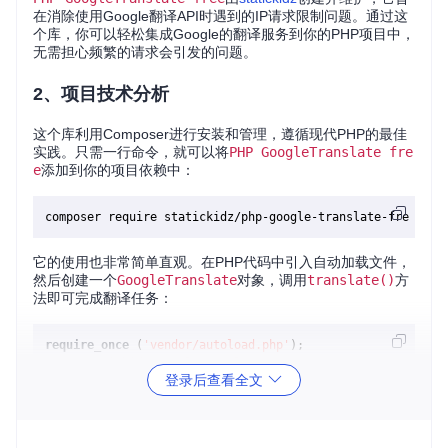
在消除使用Google翻译API时遇到的IP请求限制问题。通过这
个库，你可以轻松集成Google的翻译服务到你的PHP项目中，
无需担心频繁的请求会引发的问题。
2、项目技术分析
这个库利用Composer进行安装和管理，遵循现代PHP的最佳
实践。只需一行命令，就可以将
PHP GoogleTranslate fre
e
添加到你的项目依赖中：
它的使用也非常简单直观。在PHP代码中引入自动加载文件，
然后创建一个
GoogleTranslate
对象，调用
translate()
方
法即可完成翻译任务：
require_once
 (
'vendor/autoload.php'
use
 \
Statickidz
\
GoogleTranslate
;

登录后查看全文
$source
 = 
'es'
; 
// 原始语言
$target
 = 
'en'
; 
// 目标语言
$text
 = 
'buenos días'
; 
// 要翻译的文本