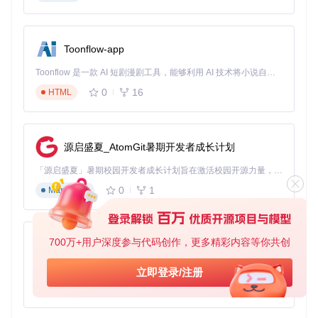
性。
总的来说，
PHP GoogleTranslate free
是一个实用且高效
的工具，无论你是个人开发者还是企业团队，都能从中受益。
Toonflow-app
立即尝试，让您的项目拥有强大的翻译能力吧！
Toonflow 是一款 AI 短剧漫剧工具，能够利用 AI 技术将小说自动转化为剧本，并结合 AI 生成的图片和视频，实现高效的短剧创作。借助 Toonflow，可以轻松完成从文字到影像的全流程，让短剧制作变得更加智能与便捷。
0
16
HTML
源启盛夏_AtomGit暑期开发者成长计划
「源启盛夏」暑期校园开发者成长计划旨在激活校园开源力量，通过积分激励、认证扶持、资源倾斜等形式，引导高校组织和开发者完成「入驻 — 建项目 — 做贡献 — 获认证 — 得资源」的完整闭环。无论你是想带领社团入驻平台的组织者，还是希望用代码贡献证明自己的开发者，都能在这里找到属于你的成长路径。
0
1
Markdown
700万+用户深度参与代码创作，更多精彩内容等你共创
AionUi
免费、本地、开源的 24/7 全天候 Cowork 应用，以及适用于 Gemini CLI、Claude Code、Codex、OpenCode、Qwen Code、Goose CLI、Auggie 等的 OpenClaw | 🌟 喜欢就点star吧
立即登录/注册
0
6
TypeScript