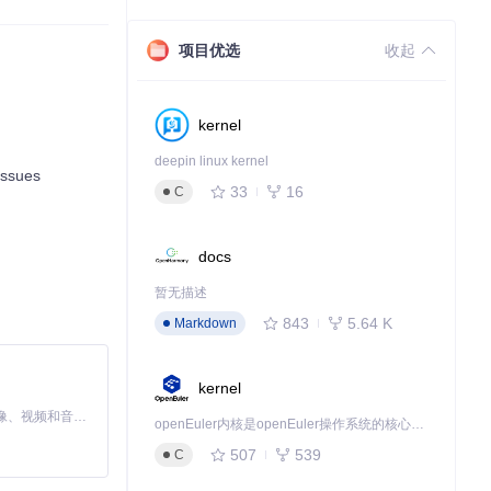
项目优选
收起
kernel
deepin linux kernel
sues
33
16
C
docs
暂无描述
843
5.64 K
Markdown
kernel
MiniMax H3 是一个通用的全模态生成系统。它支持对由文本、图像、视频和音频组成的多模态上下文进行统一理解，并能生成分辨率高达 2K、时长可达 15 秒的带原生立体声音频的视频。得益于面向任务泛化的系统设计，H3 在预训练阶段就已具备广泛的多模态上下文理解与生成能力，能够出色地执行复杂的多模态指令。
openEuler内核是openEuler操作系统的核心，既是系统性能与稳定性的基石，也是连接处理器、设备与服务的桥梁。
507
539
C