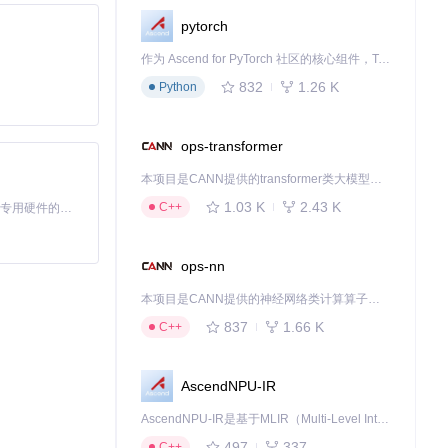
pytorch
作为 Ascend for PyTorch 社区的核心组件，TorchNPU 是昇腾专为 PyTorch 打造的深度学习适配插件，使 PyTorch 框架能够直接调用昇腾 NPU，为开发者提供昇腾 AI 处理器的超强算力。
832
1.26 K
Python
ops-transformer
本项目是CANN提供的transformer类大模型算子库，实现网络在NPU上加速计算。
1.03 K
2.43 K
C++
基于Python的Xiaozhi AI，适用于想要完整Xiaozhi体验而无需拥有专用硬件的用户。
ops-nn
本项目是CANN提供的神经网络类计算算子库，实现网络在NPU上加速计算。
837
1.66 K
C++
AscendNPU-IR
AscendNPU-IR是基于MLIR（Multi-Level Intermediate Representation）构建的，面向昇腾亲和算子编译时使用的中间表示，提供昇腾完备表达能力，通过编译优化提升昇腾AI处理器计算效率，支持通过生态框架使能昇腾AI处理器与深度调优
497
337
C++