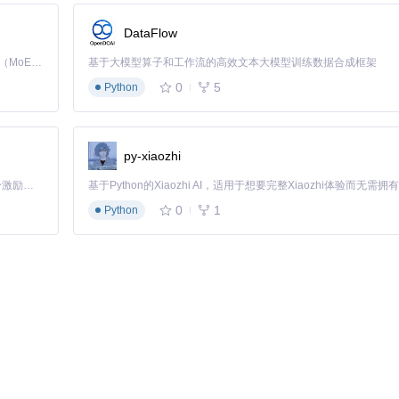
DataFlow
Kimi K3 是Kimi能力最强的模型：这是一个拥有 2.8 万亿参数的混合专家（MoE）模型，具备原生视觉理解能力，并支持 100 万 token 的上下文窗口。
基于大模型算子和工作流的高效文本大模型训练数据合成框架
0
5
Python
py-xiaozhi
「源启盛夏」暑期校园开发者成长计划旨在激活校园开源力量，通过积分激励、认证扶持、资源倾斜等形式，引导高校组织和开发者完成「入驻 — 建项目 — 做贡献 — 获认证 — 得资源」的完整闭环。无论你是想带领社团入驻平台的组织者，还是希望用代码贡献证明自己的开发者，都能在这里找到属于你的成长路径。
0
1
Python