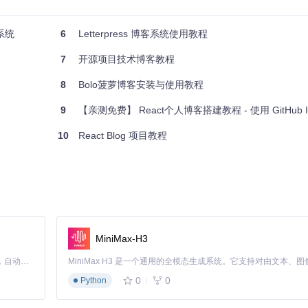
端可以独立开发和部署，提高了开发效率。
系统
6
Letterpress 博客系统使用教程
编写，提高开发效率。
性。
7
开源项目技术博客教程
8
Bolo菠萝博客安装与使用教程
9
【亲测免费】 React个人博客搭建教程 - 使用 GitHub Is
emo
/plumemo-admin
10
React Blog 项目教程
me-react-sakura
eme-vue-bluesoul
享受前后端分离开发带来的便利。
MiniMax-H3
Claude Code 的开源替代方案。连接任意大模型，编辑代码，运行命令，自动验证 — 全自动执行。用 Rust 构建，极致性能。 ｜ An open-source alternative to Claude Code. Connect any LLM, edit code, run commands, and verify changes — autonomously. Built in Rust for speed. Get Started
0
0
Python