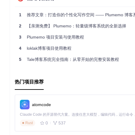
巫山烤鱼
：
http://qfdxz.top/
3.2 最佳实践
前后端分离
：Plumemo 采用前后端分离的架构，前端和后
1
推荐文章：打造你的个性化写作空间 —— Plumemo 博客
接口开发
：使用 Mybatis-Plus 快速开发框架，减少 SQL 
权限管理
：使用 JWT 进行权限和登录校验，确保系统的安全
2
【亲测免费】 Plumemo：轻量级博客系统的全新选择
4. 典型生态项目
3
Plumemo 项目安装与使用教程
4.1 后端代码
4
loklak博客项目使用教程
Plumemo 后端代码
：
https://github.com/byteblogs168/plum
Plumemo 后端管理系统
：
https://github.com/byteblogs168
5
Tale博客系统完全指南：从零开始的完整安装教程
4.2 前端主题
theme-react-sakura
：
https://github.com/byteblogs168/the
theme-vue-bluesoul
：
https://github.com/byteblogs168/th
热门项目推荐
通过以上步骤，您可以快速启动并使用 Plumemo 博客系统，
atomcode
0
537
Rust