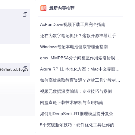
最新内容推荐
AcFunDown视频下载工具完全指南
还在为数字笔记抓狂？这款开源神器让手写批注效率提升300%
Windows笔记本电池健康管理全指南：从根源解决电池损耗问题
gmx_MMPBSA分子间相互作用索引错误的深度诊断与解决
Axure RP 11 本地化方案：Mac中文界面优化与原型设计工具汉化全指南
06/helloblog?useSSL=
false
如何高效获取教育资源？这款工具让教材下载效率提升80%
视频元数据深度编辑：专业技巧与案例
网盘直链下载技术解析与应用指南
如何用DeepSeek-R1推理模型提升复杂任务解决能力：完整指南
5个突破瓶颈技巧：硬件优化工具让你的电脑性能提升30%