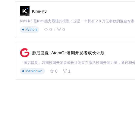
Kimi-K3
0
0
Python
源启盛夏_AtomGit暑期开发者成长计划
0
1
Markdown