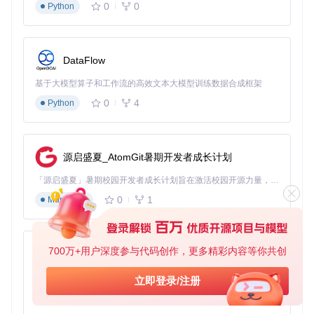
source
0
0
Python
安装完成后，只需在终端输入
nigate
命令即可启动工具。首
次运行时，系统会请求控制终端的权限，点击"好"按钮允许即
DataFlow
可。
基于大模型算子和工作流的高效文本大模型训练数据合成框架
Free-NTFS-for-Mac请求终端控制权限的界面，这是正常的安
0
4
Python
全验证步骤
如何查看和识别NTFS设备？
插入NTFS存储设备后，使用以下命令查看系统中的所有磁盘
源启盛夏_AtomGit暑期开发者成长计划
信息：
「源启盛夏」暑期校园开发者成长计划旨在激活校园开源力量，通过积分激励、认证扶持、资源倾斜等形式，引导高校组织和开发者完成「入驻 — 建项目 — 做贡献 — 获认证 — 得资源」的完整闭环。无论你是想带领社团入驻平台的组织者，还是希望用代码贡献证明自己的开发者，都能在这里找到属于你的成长路径。
0
1
Markdown
该命令会显示所有连接到Mac的存储设备及其分区信息。在输
出结果中，外部NTFS设备通常标记为"Windows_NTFS"类
700万+用户深度参与代码创作，更多精彩内容等你共创
py-xiaozhi
型，您需要记下其标识符（如disk4s1）以便后续操作。
基于Python的Xiaozhi AI，适用于想要完整Xiaozhi体验而无需拥有专用硬件的用户。
立即登录/注册
使用diskutil list命令查看的磁盘分区信息，NTFS分区会明确标
0
1
Python
记类型