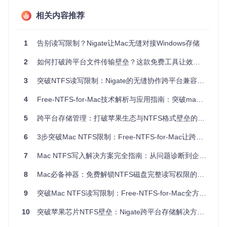
这些问题的根源在于macOS系统默认只提供NTFS格式的只读
支持。虽然有一些商业解决方案，但它们往往价格昂贵且功能
相关内容推荐
冗余。Free-NTFS-for-Mac作为一款开源工具，为用户提供了
免费且高效的NTFS读写能力。
1
告别读写限制？Nigate让Mac无缝对接Windows存储
方案对比：如何选择最适合的NTFS解决方案？
2
如何打破跨平台文件传输壁垒？这款免费工具让效率提升300%
在选择NTFS解决方案时，用户通常有以下几种选择：
3
突破NTFS读写限制：Nigate的无缝协作跨平台兼容解决方案
商业软件方案
：如Paragon NTFS和Tuxera NTFS，这些工具
提供完善的图形界面和技术支持，但需要付费购买，单用户授
4
Free-NTFS-for-Mac技术解析与应用指南：突破macOS NTFS读写限制的开源解决方案
权费用通常在100-200元之间。
5
跨平台存储管理：打破苹果生态与NTFS格式壁垒的解决方案
系统内置方案
：通过修改macOS系统配置文件实现NTFS写入
支持，但这种方法不够稳定，可能导致系统更新后失效，且需
6
3步突破Mac NTFS限制：Free-NTFS-for-Mac让跨平台文件传输效率提升3倍
要一定的技术知识。
7
Mac NTFS写入解决方案完全指南：从问题诊断到企业级应用
开源工具方案
：如Free-NTFS-for-Mac，完全免费且开源，支
持最新的macOS版本和Apple Silicon芯片，同时提供图形界面
8
Mac必备神器：免费解锁NTFS磁盘完整读写权限的终极指南
和命令行两种操作方式。
9
突破Mac NTFS读写限制：Free-NTFS-for-Mac全方位解决方案
Free-NTFS-for-Mac相比其他方案具有明显优势：它不仅完全
免费，还提供了直观的用户界面和丰富的功能，同时保持了开
10
突破苹果芯片NTFS壁垒：Nigate跨平台存储解决方案全面解析
源软件的灵活性和透明度。对于大多数用户而言，这是性价比
最高的选择。