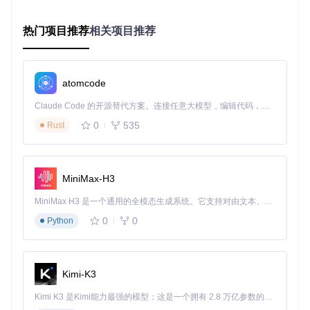
实战指南：如何快速配置Free-NTFS-for-Mac？
热门项目推荐
相关项目推荐
如何获取Free-NTFS-for-Mac工具？
要开始使用Free-NTFS-for-Mac，首先需要获取工具源码。通
atomcode
过以下命令将项目克隆到本地：
Claude Code 的开源替代方案。连接任意大模型，编辑代码，运行命令，自动验证 — 全自动执行。用 Rust 构建，极致性能。 ｜ An open-source alternative to Claude Code. Connect any LLM, edit code, run commands, and verify changes — autonomously. Built in Rust for speed. Get Started
git 
clone
0
535
Rust
如何进行本地安装？
推荐使用本地永久安装方式，只需执行以下命令序列：
MiniMax-H3
# 将脚本下载到公共目录
MiniMax H3 是一个通用的全模态生成系统。它支持对由文本、图像、视频和音频组成的多模态上下文进行统一理解，并能生成分辨率高达 2K、时长可达 15 秒的带原生立体声音频的视频。得益于面向任务泛化的系统设计，H3 在预训练阶段就已具备广泛的多模态上下文理解与生成能力，能够出色地执行复杂的多模态指令。
curl https://fastly.jsdelivr.net/gh/hoochanlon/Free-NTFS-f
0
0
Python
# 创建符号链接以便全局访问
sudo
 -S 
mkdir
 -p /usr/local/bin && 
cd
 /usr/local/bin && 
s
# 设置别名便于快速启动
Kimi-K3
echo
"alias nigate='bash nigate.shortcut'"
 >> ~/.zshrc

Kimi K3 是Kimi能力最强的模型：这是一个拥有 2.8 万亿参数的混合专家（MoE）模型，具备原生视觉理解能力，并支持 100 万 token 的上下文窗口。
# 使配置生效