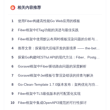
快速启动新的Web应用开发，节省时间成本。
相关内容推荐
学习和理解如何在Go中集成各种流行的技术栈。
构建需要登录注册、权限控制、支付功能的企业级应用。
开发RESTful API服务，尤其是需要进行APP和API分离的场
1
使用Fiber构建高性能Go Web应用的模板
景。
2
需要高效日志管理和低维护成本的项目。
Fiber框架中ETag功能的演进与最佳实践
3
Fiber框架中使用默认布局时模板渲染问题的分析与解决
4、项目特点
4
推荐文章：探索现代后端开发的新境界 —— the-better-backend
开箱即用
：内置基本认证、邮箱验证等功能，可立即使用。
零配置开发
：借助.env文件，轻松配置应用设置。
5
探索Go构建RESTful API的现代方法：Fiber、PostgreSQL与JWT
Docker化
：支持Docker部署，简化环境搭建。
生产部署友好
：通过Makefile实现几乎零停机的生产部署。
6
Goravel框架中Fiber驱动路由问题的深度解析
强大的社区支持
：鼓励在Discussions中分享想法和寻求帮
助。
7
Goravel框架中Jet模板引擎渲染错误的排查与解决
总的来说，这是一个强大且全面的Go Web应用框架模板，无
8
Go-Clean-Template 1.7.0版本发布：架构优化与功能升级
论你是新手还是专家，都将从中获益良多。现在就尝试克隆项
目(
GitHub链接
)，开启你的高效开发之旅吧！
9
Fiber框架中TLS最低版本的可配置化实现
10
Fiber框架中集成OpenAPI3规范的可行性探讨