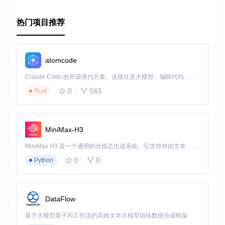
热门项目推荐
atomcode
Claude Code 的开源替代方案。连接任意大模型，编辑代码，运行命令，自动验证 — 全自动执行。用 Rust 构建，极致性能。 ｜ An open-source alternative to Claude Code. Connect any LLM, edit code, run commands, and verify changes — autonomously. Built in Rust for speed. Get Started
0
543
Rust
MiniMax-H3
MiniMax H3 是一个通用的全模态生成系统。它支持对由文本、图像、视频和音频组成的多模态上下文进行统一理解，并能生成分辨率高达 2K、时长可达 15 秒的带原生立体声音频的视频。得益于面向任务泛化的系统设计，H3 在预训练阶段就已具备广泛的多模态上下文理解与生成能力，能够出色地执行复杂的多模态指令。
0
0
Python
DataFlow
基于大模型算子和工作流的高效文本大模型训练数据合成框架