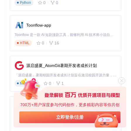
0
0
Python
Toonflow-app
Toonflow 是一款 AI 短剧漫剧工具，能够利用 AI 技术将小说自动转化为剧本，并结合 AI 生成的图片和视频，实现高效的短剧创作。借助 Toonflow，可以轻松完成从文字到影像的全流程，让短剧制作变得更加智能与便捷。
0
16
HTML
源启盛夏_AtomGit暑期开发者成长计划
「源启盛夏」暑期校园开发者成长计划旨在激活校园开源力量，通过积分激励、认证扶持、资源倾斜等形式，引导高校组织和开发者完成「入驻 — 建项目 — 做贡献 — 获认证 — 得资源」的完整闭环。无论你是想带领社团入驻平台的组织者，还是希望用代码贡献证明自己的开发者，都能在这里找到属于你的成长路径。
0
1
Markdown
700万+用户深度参与代码创作，更多精彩内容等你共创
AionUi
免费、本地、开源的 24/7 全天候 Cowork 应用，以及适用于 Gemini CLI、Claude Code、Codex、OpenCode、Qwen Code、Goose CLI、Auggie 等的 OpenClaw | 🌟 喜欢就点star吧
立即登录/注册
0
6
TypeScript