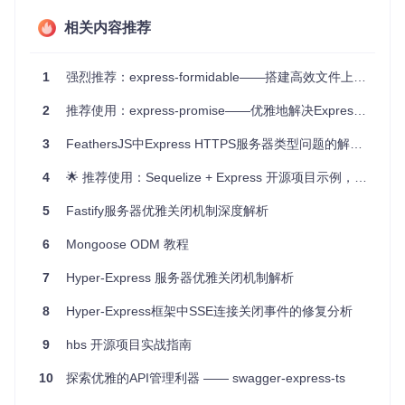
电子商务网站
：在处理敏感客户信息（如支付详情）时，强
相关内容推荐
制HTTPS可提供更高的安全性。
登录和注册页面
：保护用户账号的安全，避免密码等个人信
1
强烈推荐：express-formidable——搭建高效文件上传与表单解析桥梁的必备工具
息泄露。
任何关心数据隐私的Web应用
：无论是个人博客还是企业级
2
推荐使用：express-promise——优雅地解决Express.js的异步渲染问题
应用，HTTPS都是保障用户隐私的基本配置。
云托管环境
：在Heroku、nodejitsu或Azure等云平台上，
ex
3
FeathersJS中Express HTTPS服务器类型问题的解决方案
press-sslify
能很好地配合反向代理工作。
4
🌟 推荐使用：Sequelize + Express 开源项目示例，简化后端开发之旅
4、项目特点
5
Fastify服务器优雅关闭机制深度解析
简单易用
：只需一条命令即可集成到Express应用中，无需
6
Mongoose ODM 教程
复杂的配置。
高度定制化
：根据不同的服务器环境和需求，提供多种定制
7
Hyper-Express 服务器优雅关闭机制解析
选项。
安全保障
：有效防止中间人攻击，提升应用的整体安全等
8
Hyper-Express框架中SSE连接关闭事件的修复分析
级。
社区支持
：遵循MIT许可，活跃的社区维护和更新，确保长
9
hbs 开源项目实战指南
期可用性。
10
探索优雅的API管理利器 —— swagger-express-ts
要尝试使用
express-sslify
，只需执行
npm install expr
ess-sslify --save
，然后按照README文件中的示例代码