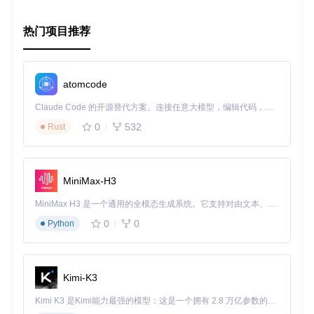
进行配置。如果你对项目有疑问或者发现了问题，欢迎参与Git
Hub上的讨论和贡献。
热门项目推荐
最后，感谢
express-sslify
的作者Florian Heinemann及其
团队，他们的辛勤工作为我们带来了如此实用的工具。如果你
喜欢这个项目，记得关注他们的Twitter账号
@TheSumOfAll
以
atomcode
获取更多优质项目的信息。
Claude Code 的开源替代方案。连接任意大模型，编辑代码，运行命令，自动验证 — 全自动执行。用 Rust 构建，极致性能。 ｜ An open-source alternative to Claude Code. Connect any LLM, edit code, run commands, and verify changes — autonomously. Built in Rust for speed. Get Started
0
532
Rust
MiniMax-H3
MiniMax H3 是一个通用的全模态生成系统。它支持对由文本、图像、视频和音频组成的多模态上下文进行统一理解，并能生成分辨率高达 2K、时长可达 15 秒的带原生立体声音频的视频。得益于面向任务泛化的系统设计，H3 在预训练阶段就已具备广泛的多模态上下文理解与生成能力，能够出色地执行复杂的多模态指令。
0
0
Python
Kimi-K3
Kimi K3 是Kimi能力最强的模型：这是一个拥有 2.8 万亿参数的混合专家（MoE）模型，具备原生视觉理解能力，并支持 100 万 token 的上下文窗口。