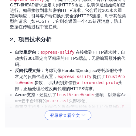
GET和HEAD请求重定向到HTTPS地址，以确保通信始终加密
进行。如果接收到非加密的HTTP请求，它会通过301永久重
定向响应，引导客户端切换到安全的HTTPS连接。对于其他类
型的请求（如POST），它则会返回一个403错误消息，防止
数据在传输过程中被拦截。
2、项目技术分析
自动重定向
：
express-sslify
在接收到HTTP请求时，自
动执行301重定向至相应的HTTPS端点，无需编写额外的代
码。
反向代理支持
：考虑到像Heroku或nodejitsu等托管服务中
常见的反向代理设置，
express-sslify
提供了
trustPro
toHeader
参数，可以识别并信任
x-forwarded-proto
头
部，正确处理经过反向代理的HTTPS请求。
Azure支持
：还提供了
trustAzureHeader
选项，以兼容Az
ure云平台特有的
x-arr-ssl
头部标记。
自定义主机头
：如果你的反向代理传递原始主机信息到
X-F
orwarded-Host
头部，你可以通过
trustXForwardedHos
登录后查看全文
tHeader
来进行适配。
3、项目及技术应用场景