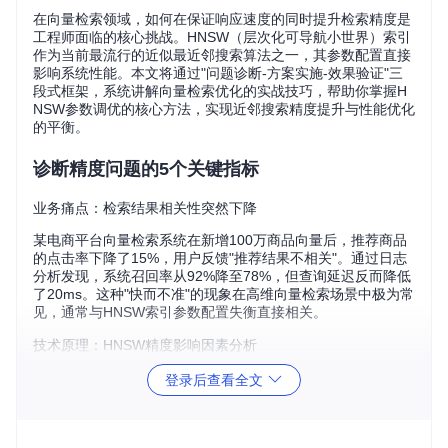
在向量检索领域，如何在保证响应速度的同时提升检索精度是
工程师面临的核心挑战。HNSW（层次化可导航小世界）索引
作为当前最流行的近似最近邻搜索算法之一，其参数配置直接
影响系统性能。本文将通过"问题诊断-方案实施-效果验证"三
段式框架，系统讲解向量检索优化的实战技巧，帮助你掌握H
NSW参数调优的核心方法，实现近邻搜索精度提升与性能优化
的平衡。
诊断精度问题的5个关键指标
业务痛点：检索结果相关性突然下降
某电商平台向量检索系统在新增100万商品向量后，推荐商品
的点击率下降了15%，用户反馈"推荐结果不相关"。通过日志
分析发现，系统召回率从92%降至78%，但查询延迟反而降低
了20ms。这种"快而不准"的现象在高维向量检索场景中极为常
见，通常与HNSW索引参数配置失衡直接相关。
技术原理：HNSW精度影响因素分析
HNSW索引的检索精度由图结构质量和搜索策略共同决定。图
登录后查看全文
结构质量取决于构建阶段的参数（M、efConstruction），而
搜索策略则由查询阶段的参数（efSearch）控制。三者之间存
在复杂的交互关系：