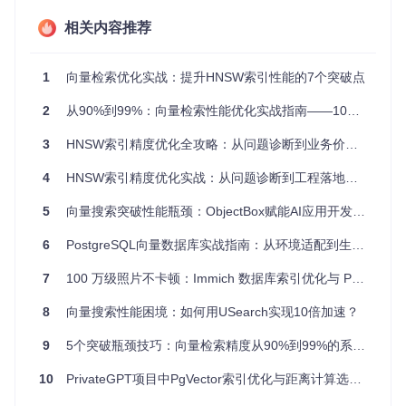
M值
：控制每个节点的邻居数量，决定图的密度和导航能力
相关内容推荐
efConstruction
：构建时的探索范围，影响图的连通性和
最优路径数量
efSearch
：查询时的探索深度，决定搜索过程中访问的节
1
向量检索优化实战：提升HNSW索引性能的7个突破点
点数量
实施步骤：关键指标监测体系搭建
2
从90%到99%：向量检索性能优化实战指南——10个关键问题诊断与解决方案
基础指标采集
3
HNSW索引精度优化全攻略：从问题诊断到业务价值提升
4
HNSW索引精度优化实战：从问题诊断到工程落地的系统方法论
# 代码示例：使用faiss-contrib监控HNSW索引质量
from
 contrib.inspect_tools 
import
 index_quality_metrics
5
向量搜索突破性能瓶颈：ObjectBox赋能AI应用开发新范式
6
print
PostgreSQL向量数据库实战指南：从环境适配到生产部署的检索优化方案
(
f"平均路径长度: 
{metrics[
'avg_path_length'
]:
.2
f}
"
print
(
f"图密度: 
{metrics[
'graph_density'
]:
.2
f}
"
print
(
f"平均邻居数: 
{metrics[
'avg_neighbors'
]:
.2
f}
"
7
100 万级照片不卡顿：Immich 数据库索引优化与 PostgreSQL 维护深度实战。
8
向量搜索性能困境：如何用USearch实现10倍加速？
精度-性能平衡指标
9
5个突破瓶颈技巧：向量检索精度从90%到99%的系统优化
召回率@k：检索结果中相关向量的比例
平均查询时间：单次查询的平均响应时间
10
PrivateGPT项目中PgVector索引优化与距离计算选择实践
内存占用：索引的内存使用量（MB）