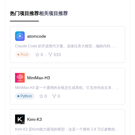
异常检测指标
热门项目推荐
相关项目推荐
路径长度标准差：反映图结构的稳定性
节点访问分布：检测搜索热点和图结构缺陷
验证方法：基准测试框架
atomcode
使用
benchs/bench_hnsw.py
工具进行多参数组合测试：
Claude Code 的开源替代方案。连接任意大模型，编辑代码，运行命令，自动验证 — 全自动执行。用 Rust 构建，极致性能。 ｜ An open-source alternative to Claude Code. Connect any LLM, edit code, run commands, and verify changes — autonomously. Built in Rust for speed. Get Started
python benchs/bench_hnsw.py --dim 128 --nb 1000000 --nq 10
0
533
Rust
注意事项
建议每24小时进行一次全量指标采集
新增数据超过10%时需重新评估索引质量
MiniMax-H3
记录不同参数组合下的指标变化趋势，而非单一时间点数据
MiniMax H3 是一个通用的全模态生成系统。它支持对由文本、图像、视频和音频组成的多模态上下文进行统一理解，并能生成分辨率高达 2K、时长可达 15 秒的带原生立体声音频的视频。得益于面向任务泛化的系统设计，H3 在预训练阶段就已具备广泛的多模态上下文理解与生成能力，能够出色地执行复杂的多模态指令。
实施参数优化的4个核心策略
0
0
Python
业务痛点：高并发场景下的精度与速度权衡
某实时推荐系统在用户高峰时段（QPS>5000）出现检索精度
Kimi-K3
波动，efSearch=128时精度达标但P99延迟达300ms，降低至
efSearch=64时延迟降至150ms但精度下降8%。如何在保证延
Kimi K3 是Kimi能力最强的模型：这是一个拥有 2.8 万亿参数的混合专家（MoE）模型，具备原生视觉理解能力，并支持 100 万 token 的上下文窗口。
迟的同时最大化精度成为关键挑战。