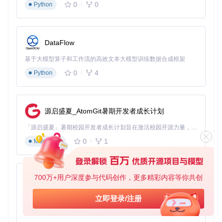
0
0
Python
技术原理：参数交互影响矩阵
HNSW参数间存在显著的交互效应，通过构建参数交互矩阵可
以直观理解其关系：
DataFlow
低M(16-2
中M(24-
基于大模型算子和工作流的高效文本大模型训练数据合成框架
参数组合
高M(32-64)
4)
32)
0
4
Python
速度快/精
平衡/中
内存高/收
低efConstruction
度低
等
益有限
(50-100)
速度快/精
最佳平
内存高/精
中efConstruction
源启盛夏_AtomGit暑期开发者成长计划
度中等
衡
度高
(100-200)
内存中/
内存极高/
高efConstruction
「源启盛夏」暑期校园开发者成长计划旨在激活校园开源力量，通过积分激励、认证扶持、资源倾斜等形式，引导高校组织和开发者完成「入驻 — 建项目 — 做贡献 — 获认证 — 得资源」的完整闭环。无论你是想带领社团入驻平台的组织者，还是希望用代码贡献证明自己的开发者，都能在这里找到属于你的成长路径。
性价比低
精度高
精度极高
(200-400)
0
1
Markdown
实施步骤：动态参数调优模型
基于数据集规模的M值计算公式
700万+用户深度参与代码创作，更多精彩内容等你共创
py-xiaozhi
M = 
\min
(64, 
\max
(16, 
\log
_
2(N) 
\times
\sqrt
基于Python的Xiaozhi AI，适用于想要完整Xiaozhi体验而无需拥有专用硬件的用户。
立即登录/注册
0
1
Python
其中N为向量数量，d为向量维度。该公式在原文基础上增