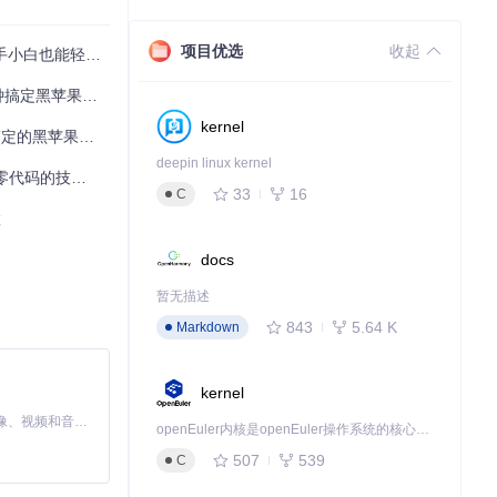
选择目标macO
项目优选
收起
小白也能轻松搞定
并预配置适合你C
黑苹果EFI
kernel
的黑苹果配置神器
deepin linux kernel
的技术平权革命
33
16
C
扩展文件、应用优化
置
docs
至进行高级自定
暂无描述
843
5.64 K
Markdown
kernel
MiniMax H3 是一个通用的全模态生成系统。它支持对由文本、图像、视频和音频组成的多模态上下文进行统一理解，并能生成分辨率高达 2K、时长可达 15 秒的带原生立体声音频的视频。得益于面向任务泛化的系统设计，H3 在预训练阶段就已具备广泛的多模态上下文理解与生成能力，能够出色地执行复杂的多模态指令。
openEuler内核是openEuler操作系统的核心，既是系统性能与稳定性的基石，也是连接处理器、设备与服务的桥梁。
507
539
C