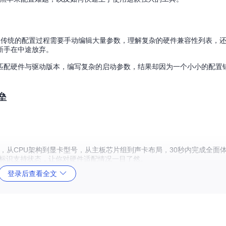
。传统的配置过程需要手动编辑大量参数，理解复杂的硬件兼容性列表，
新手在中途放弃。
匹配硬件与驱动版本，编写复杂的启动参数，结果却因为一个小小的配置
垒
电脑硬件，从CPU架构到显卡型号，从主板芯片组到声卡布局，30秒内完成全
号标识支持状态，让你对硬件适配情况一目了然。
登录后查看全文
en系列，还是NVIDIA/AMD/Intel的显卡，工具都能精准识别并给出兼容性报
hoe 26的全版本兼容性分析，让你清楚了解哪些系统版本最适合你的硬件。