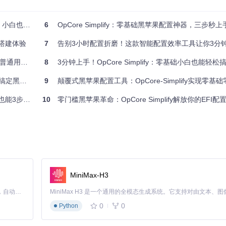
的配置界面。在这里，你可以通过简单的下拉菜单和开关按钮完成所有关键设置：
优化SMBIOS系统标识——所有操作都无需编辑任何代码。
Core配置
6
OpCore Simplify：零基础黑苹果配置神器，三步秒上手
选择macOS Tahoe 26时，工具会自动过滤掉不兼容的内核扩展，
果搭建体验
7
告别3小时配置折磨！这款智能配置效率工具让你3分钟搞定
让你在配置过程中同时学习黑苹果知识。
macOS
8
3分钟上手！OpCore Simplify：零基础小白也能轻松搞定
果EFI
9
颠覆式黑苹果配置工具：OpCore-Simplify实现零基础零代码
具将自动完成以下所有步骤：下载最新版OpenCore引导程序、获取匹配的内核
搞定EFI
10
零门槛黑苹果革命：OpCore Simplify解放你的EFI配
像——整个过程不超过5分钟，且全程可视化。
个修改的意义。你还可以通过内置的配置编辑器查看详细的参数变化，甚
黑苹果安装。
MiniMax-H3
求：
Claude Code 的开源替代方案。连接任意大模型，编辑代码，运行命令，自动验证 — 全自动执行。用 Rust 构建，极致性能。 ｜ An open-source alternative to Claude Code. Connect any LLM, edit code, run commands, and verify changes — autonomously. Built in Rust for speed. Get Started
行版
0
0
Python