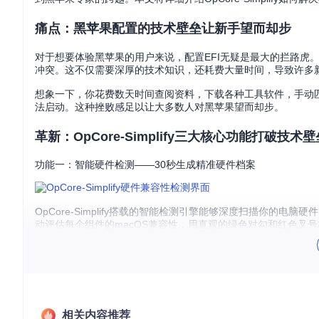
痛点：黑苹果配置的技术壁垒让新手望而却步
对于想要体验黑苹果的用户来说，配置EFI无疑是最大的拦路虎
冲突。这不仅需要深厚的技术知识，还耗费大量时间，导致许多
想象一下，你花费数天时间查阅资料，下载各种工具软件，手动
法启动。这种挫败感足以让大多数人对黑苹果望而却步。
革新：OpCore-Simplify三大核心功能打破技术壁
功能一：智能硬件检测——30秒生成精准硬件档案
OpCore-Simplify搭载的智能检测引擎能够深度扫描你的
动评估每个组件的macOS兼容性，用直观的绿色对勾和红色叉
无论你使用的是Intel最新的Arrow Lake处理器、AMD Ryz
是，它支持从macOS High Sierra到最新的macOS Ta
功能二：可视化配置中心——无需代码知识的EFI定制
相关内容推荐