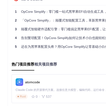
告别传统的文本编辑器，OpCore-Simplify提供全可视化
S版本、配置ACPI补丁、管理内核扩展、设置音频布局ID，以及
1
OpCore Simplify：零门槛一站式黑苹果EFI自动生成工具，小白也能轻松搞定Open
配置过程中，系统会根据你的硬件档案智能推荐最佳参数。例如，当你
2
「OpCore Simplify」：颠覆式智能配置工具，革新黑苹
PU的电源管理方案。每个设置项都配有详细的tooltip说明，
功能三：一键EFI生成——从检测到启动全程自动化
3
颠覆式智能硬件适配引擎：零门槛搞定黑苹果EFI配置，让普通用户也能轻松体验
4
告别繁琐配置！OpCore-Simplify如何让技术小白也能轻松搞定黑苹
完成配置后，只需点击"Build OpenCore EFI"按钮，工
5
还在为黑苹果配置头疼？用OpCore Simplify让零基础小白也能3步
补丁、生成配置文件，并最终创建可直接用于启动的EFI分区镜
构建完成后，系统会展示配置前后的差异对比，让你清晰了解每
义。生成的EFI文件已经过完整性检查，可直接复制到U盘用于
热门项目推荐
相关项目推荐
实践：三步开启你的黑苹果之旅
准备工作
atomcode
在开始使用OpCore-Simplify之前，你需要确保满足以下环境要
操作系统：Windows 10/11、macOS 10.14+或主流Linux发
0
537
Rust
Python版本：3.8或更高版本
存储空间：至少2GB可用容量