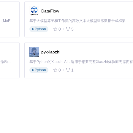
DataFlow
Kimi K3 是Kimi能力最强的模型：这是一个拥有 2.8 万亿参数的混合专家（MoE）模型，具备原生视觉理解能力，并支持 100 万 token 的上下文窗口。
基于大模型算子和工作流的高效文本大模型训练数据合成框架
0
5
Python
py-xiaozhi
「源启盛夏」暑期校园开发者成长计划旨在激活校园开源力量，通过积分激励、认证扶持、资源倾斜等形式，引导高校组织和开发者完成「入驻 — 建项目 — 做贡献 — 获认证 — 得资源」的完整闭环。无论你是想带领社团入驻平台的组织者，还是希望用代码贡献证明自己的开发者，都能在这里找到属于你的成长路径。
0
1
Python
常工作：
Report"按钮，选择或生成你的硬件报告。