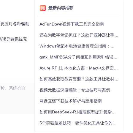
最新内容推荐
还要应对各种驱动
AcFunDown视频下载工具完全指南
还在为数字笔记抓狂？这款开源神器让手写批注效率提升300%
错误导致系统无
Windows笔记本电池健康管理全指南：从根源解决电池损耗问题
gmx_MMPBSA分子间相互作用索引错误的深度诊断与解决
Axure RP 11 本地化方案：Mac中文界面优化与原型设计工具汉化全指南
如何高效获取教育资源？这款工具让教材下载效率提升80%
面体检。系统会自
视频元数据深度编辑：专业技巧与案例
网盘直链下载技术解析与应用指南
告。特别值得一提的
如何用DeepSeek-R1推理模型提升复杂任务解决能力：完整指南
5个突破瓶颈技巧：硬件优化工具让你的电脑性能提升30%