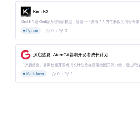
网络环境：稳定的互联网连接
核心步骤
Kimi-K3
获取工具包：
0
0
Python
git 
clone
安装必要依赖：
源启盛夏_AtomGit暑期开发者成长计划
0
1
Markdown
根据系统平台选择启动方式：
Windows：双击运行OpCore-Simplify.bat
macOS：双击运行OpCore-Simplify.command
Linux：运行python OpCore-Simplify.py
验证方法
启动OpCore-Simplify后，你可以按照以下步骤验证工具是否正
选择硬件报告：在工具主界面中，点击"Select Hardware 