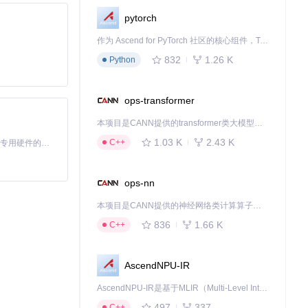
pytorch
作为 Ascend for PyTorch 社区的核心组件，TorchNPU 是昇腾专为 PyTorch 打造的深度学习适配插件，使 PyTorch 框架能够直接调用昇腾 NPU，为开发者提供昇腾 AI 处理器的超强算力。
832
1.26 K
Python
ops-transformer
本项目是CANN提供的transformer类大模型算子库，实现网络在NPU上加速计算。
1.03 K
2.43 K
C++
基于Python的Xiaozhi AI，适用于想要完整Xiaozhi体验而无需拥有专用硬件的用户。
ops-nn
本项目是CANN提供的神经网络类计算算子库，实现网络在NPU上加速计算。
836
1.66 K
C++
AscendNPU-IR
AscendNPU-IR是基于MLIR（Multi-Level Intermediate Representation）构建的，面向昇腾亲和算子编译时使用的中间表示，提供昇腾完备表达能力，通过编译优化提升昇腾AI处理器计算效率，支持通过生态框架使能昇腾AI处理器与深度调优
497
337
C++