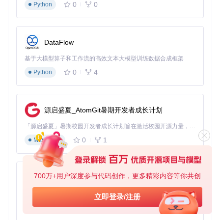
0
0
Python
Akagi牌局分析流程
图：Akagi实时牌局分析系统工作流程（al
t文本：智能辅助牌局分析流程图）
常见问题速查
DataFlow
Q: 分析结果出现延迟怎么办？ A: 尝试在
config.json
中
基于大模型算子和工作流的高效文本大模型训练数据合成框架
降低
analysis_depth
参数值，或关闭其他占用系统资源
0
4
Python
的程序
智能决策引擎
基于强化学习训练的决策系统，提供动态调整的建议机制：
源启盛夏_AtomGit暑期开发者成长计划
基础模式
：适合新手的标准化建议，强调安全打牌策略
「源启盛夏」暑期校园开发者成长计划旨在激活校园开源力量，通过积分激励、认证扶持、资源倾斜等形式，引导高校组织和开发者完成「入驻 — 建项目 — 做贡献 — 获认证 — 得资源」的完整闭环。无论你是想带领社团入驻平台的组织者，还是希望用代码贡献证明自己的开发者，都能在这里找到属于你的成长路径。
激进模式
：针对进阶玩家的高风险高回报策略推荐
0
1
Markdown
自定义模式
：允许通过
mhm/config.py
调整决策权重参数
💡 提示：决策建议会根据游戏进程动态调整，初期可能较为保
守，随着牌局深入会逐渐优化
700万+用户深度参与代码创作，更多精彩内容等你共创
py-xiaozhi
数据转换与分析工具
基于Python的Xiaozhi AI，适用于想要完整Xiaozhi体验而无需拥有专用硬件的用户。
立即登录/注册
通过
majsoul2mjai.py
实现雀魂数据与标准格式的转换，支
0
1
Python
持：