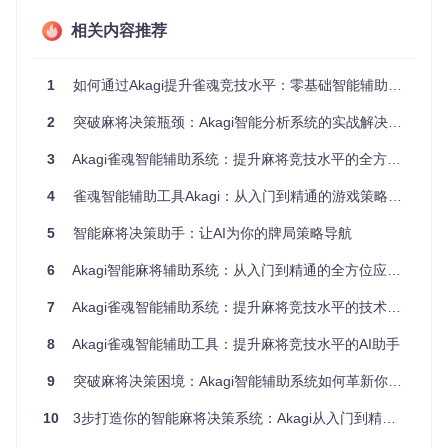
⚠️ 验证方法：执行
ls
命令（Linux/macOS）或
dir
命令
（Windows），确认能看到
相关内容推荐
mjai/
、
mahjong_soul_ap
i/
等核心目录
1
如何通过Akagi提升雀魂竞技水平：零基础智能辅助工具入门指南
执行安装脚本
2
突破麻将决策瓶颈：Akagi智能分析系统的实战解决方案
Windows系统：右键PowerShell以管理员身份运行，执
行
3
Akagi雀魂智能辅助系统：提升麻将竞技水平的全方位解决方案
4
雀魂智能辅助工具Akagi：从入门到精通的游戏策略分析助手
Mac系统：打开终端，运行
5
智能麻将决策助手：让AI为你的牌局策略导航
6
Akagi智能麻将辅助系统：从入门到精通的全方位应用指南
💡 提示：安装过程可能需要5-10分钟，取决于网络速度
7
Akagi雀魂智能辅助系统：提升麻将竞技水平的技术方案
配置AI模型
将下载的模型文件（通常命名为
mortal.pt
h
）复制到
mjai/bot/
目录下 ⚠️ 警告：确保模型文件大小
8
Akagi雀魂智能辅助工具：提升麻将竞技水平的AI助手
超过100MB，过小的文件可能是不完整的模型
9
突破麻将决策困境：Akagi智能辅助系统如何革新你的竞技思维
启动与验证
10
3步打造你的智能麻将决策系统：Akagi从入门到精通全指南
运行启动脚本开始使用Akagi：