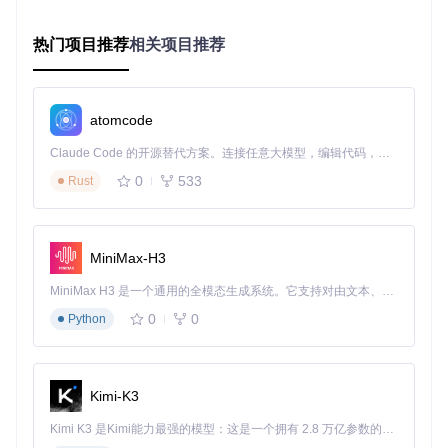
Windows：双击
run_akagi.bat
Mac：终端执行
bash run_akagi.command
热门项目推荐
相关项目推荐
验证方法
：启动后观察控制台输出，出现"Akagi started succe
ssfully"信息表示启动成功
下一步建议
：完成基础安装后，建议先熟悉
config.json
配置
atomcode
文件的基础参数，为后续个性化设置做准备
Claude Code 的开源替代方案。连接任意大模型，编辑代码，运行命令，自动验证 — 全自动执行。用 Rust 构建，极致性能。 ｜ An open-source alternative to Claude Code. Connect any LLM, edit code, run commands, and verify changes — autonomously. Built in Rust for speed. Get Started
Akagi核心功能矩阵：从分析到决策的全流程支
0
533
Rust
持
Akagi提供三大核心功能模块，形成完整的麻将辅助生态系
MiniMax-H3
统，满足从数据采集到策略生成的全流程需求。
MiniMax H3 是一个通用的全模态生成系统。它支持对由文本、图像、视频和音频组成的多模态上下文进行统一理解，并能生成分辨率高达 2K、时长可达 15 秒的带原生立体声音频的视频。得益于面向任务泛化的系统设计，H3 在预训练阶段就已具备广泛的多模态上下文理解与生成能力，能够出色地执行复杂的多模态指令。
实时牌局分析系统
0
0
Python
该模块通过精准捕获游戏数据，构建多维分析模型，为你提供
全方位的牌局洞察：
手牌效率评估
：自动计算当前手牌的听牌概率与最优进张路
Kimi-K3
线
对手行为分析
：记录并分析其他玩家的出牌习惯与策略倾向
Kimi K3 是Kimi能力最强的模型：这是一个拥有 2.8 万亿参数的混合专家（MoE）模型，具备原生视觉理解能力，并支持 100 万 token 的上下文窗口。
风险评估机制
：实时计算打出每张牌的放炮风险与收益比