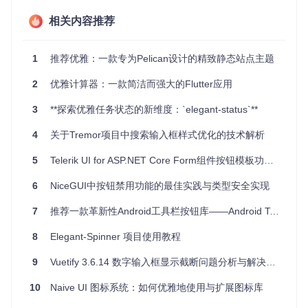
的动画效果，提升用户体验。
高度可定制
：允许自定义按钮的颜色、初始和最大数值、
相关内容推荐
字体大小以及背景图。
事件监听
：提供了
OnClickListener
和
OnValueChangeL
istener
，方便获取当前数值并实时响应变化。
1
推荐优雅：一款专为Pelican设计的精致静态站点主题
兼容性
：支持Android 2.3以上版本，覆盖广泛用户群体。
2
优雅计算器：一款简洁而强大的Flutter应用
结论
3
**探索优雅任务状态的新维度：`elegant-status`**
Elegant Number Button以其卓越的性能和广泛的定制选项，
4
关于Tremor项目中搜索输入框样式优化的技术解析
为您的Android应用带来更富表现力的数字输入体验。无论是
初学者还是经验丰富的开发者，这个库都值得您尝试。立即加
5
Telerik UI for ASP.NET Core Form组件按钮模板功能增强解析
入社区，贡献您的想法，共同打造更出色的软件！
要开始使用Elegant Number Button，请按照readme文件中的
6
NiceGUI中按钮禁用功能的最佳实践与类型安全实现
说明进行操作，开始享受它带来的便利吧！
7
推荐一款革新性Android工具栏按钮库——Android Toolbar Button Library
8
Elegant-Spinner 项目使用教程
9
Vuetify 3.6.14 数字输入框显示截断问题分析与解决方案
10
Naive UI 图标系统：如何优雅地使用与扩展图标库