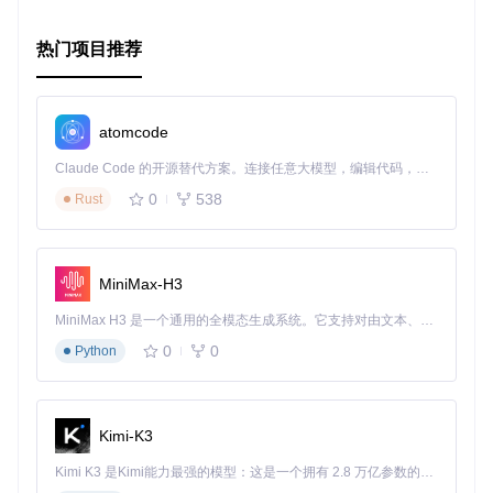
热门项目推荐
atomcode
Claude Code 的开源替代方案。连接任意大模型，编辑代码，运行命令，自动验证 — 全自动执行。用 Rust 构建，极致性能。 ｜ An open-source alternative to Claude Code. Connect any LLM, edit code, run commands, and verify changes — autonomously. Built in Rust for speed. Get Started
0
538
Rust
MiniMax-H3
MiniMax H3 是一个通用的全模态生成系统。它支持对由文本、图像、视频和音频组成的多模态上下文进行统一理解，并能生成分辨率高达 2K、时长可达 15 秒的带原生立体声音频的视频。得益于面向任务泛化的系统设计，H3 在预训练阶段就已具备广泛的多模态上下文理解与生成能力，能够出色地执行复杂的多模态指令。
0
0
Python
Kimi-K3
Kimi K3 是Kimi能力最强的模型：这是一个拥有 2.8 万亿参数的混合专家（MoE）模型，具备原生视觉理解能力，并支持 100 万 token 的上下文窗口。