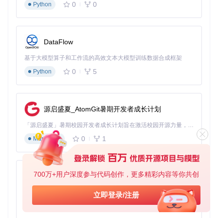
0
0
Python
DataFlow
基于大模型算子和工作流的高效文本大模型训练数据合成框架
0
5
Python
源启盛夏_AtomGit暑期开发者成长计划
「源启盛夏」暑期校园开发者成长计划旨在激活校园开源力量，通过积分激励、认证扶持、资源倾斜等形式，引导高校组织和开发者完成「入驻 — 建项目 — 做贡献 — 获认证 — 得资源」的完整闭环。无论你是想带领社团入驻平台的组织者，还是希望用代码贡献证明自己的开发者，都能在这里找到属于你的成长路径。
0
1
Markdown
700万+用户深度参与代码创作，更多精彩内容等你共创
py-xiaozhi
基于Python的Xiaozhi AI，适用于想要完整Xiaozhi体验而无需拥有专用硬件的用户。
立即登录/注册
0
1
Python