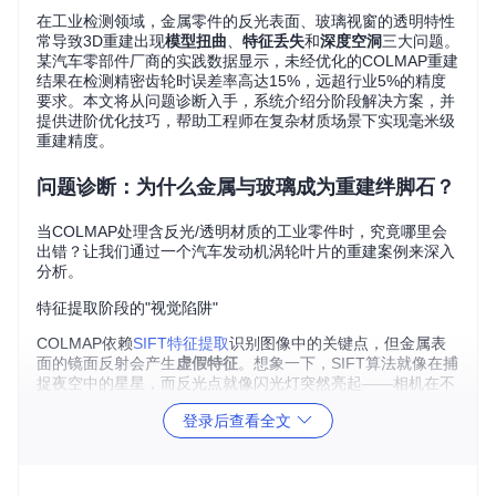
在工业检测领域，金属零件的反光表面、玻璃视窗的透明特性
常导致3D重建出现
模型扭曲
、
特征丢失
和
深度空洞
三大问题。
某汽车零部件厂商的实践数据显示，未经优化的COLMAP重建
结果在检测精密齿轮时误差率高达15%，远超行业5%的精度
要求。本文将从问题诊断入手，系统介绍分阶段解决方案，并
提供进阶优化技巧，帮助工程师在复杂材质场景下实现毫米级
重建精度。
问题诊断：为什么金属与玻璃成为重建绊脚石？
当COLMAP处理含反光/透明材质的工业零件时，究竟哪里会
出错？让我们通过一个汽车发动机涡轮叶片的重建案例来深入
分析。
特征提取阶段的"视觉陷阱"
COLMAP依赖
SIFT特征提取
识别图像中的关键点，但金属表
面的镜面反射会产生
虚假特征
。想象一下，SIFT算法就像在捕
捉夜空中的星星，而反光点就像闪光灯突然亮起——相机在不
同角度拍摄同一区域时，这些"人造星星"会出现在完全不同的
登录后查看全文
位置，导致后续匹配完全错位。
在透明玻璃表面则出现相反问题：特征点
严重不足
。当光线穿
透玻璃时，大部分纹理信息被过滤，就像透过毛玻璃看报纸，