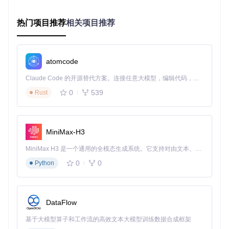
分阶段解决方案：从拍摄到重建的全流程优化
热门项目推荐
相关项目推荐
针对工业零件的材质特性，我们需要建立"预处理-处理-后处
理"的完整解决方案。某航空发动机制造商采用该流程后，复
杂零件的重建成功率从62%提升至94%。
atomcode
预处理：材质适应性拍摄方案
Claude Code 的开源替代方案。连接任意大模型，编辑代码，运行命令，自动验证 — 全自动执行。用 Rust 构建，极致性能。 ｜ An open-source alternative to Claude Code. Connect any LLM, edit code, run commands, and verify changes — autonomously. Built in Rust for speed. Get Started
拍摄环境控制
是解决材质问题的第一道防线。对于汽车变速箱
0
539
Rust
等金属部件，建议采用
环形无影灯
配合偏振滤镜：
将灯光布置成360°环形，消除金属表面的定向反光
旋转偏振镜至与反射光垂直的角度（通常与光源成45°）
MiniMax-H3
使用灰度卡校准白平衡，避免色偏影响特征提取
MiniMax H3 是一个通用的全模态生成系统。它支持对由文本、图像、视频和音频组成的多模态上下文进行统一理解，并能生成分辨率高达 2K、时长可达 15 秒的带原生立体声音频的视频。得益于面向任务泛化的系统设计，H3 在预训练阶段就已具备广泛的多模态上下文理解与生成能力，能够出色地执行复杂的多模态指令。
透明零件如仪表盘玻璃则需要
纹理增强技术
：
0
0
Python
在玻璃后方放置棋盘格图案（建议20×20cm方格）
采用45°斜射光源，使玻璃边缘产生清晰阴影
拍摄时轻微旋转物体（5°间隔），获取不同角度的折射信息
处理：参数调优实战指南
DataFlow
COLMAP的默认参数针对普通场景设计，需要针对性调整以适
基于大模型算子和工作流的高效文本大模型训练数据合成框架
应工业材质：