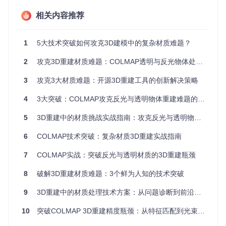
文字变得模糊不清。统计显示，透明物体区域的特征点密度通
常仅为漫反射表面的1/3。
相关内容推荐
相机姿态估计的"蝴蝶效应"
1
5大技术突破如何攻克3D建模中的复杂材质难题？
特征匹配错误会引发
姿态估计偏差
。在光束平差法[estimators/
bundle_adjustment.cc]的优化过程中，一个错误匹配点就可能
2
攻克3D重建材质难题：COLMAP透明与反光物体处理全指南
导致相机位置计算偏差达数厘米。这种偏差在工业零件重建中
是致命的——当检测0.1mm精度的齿轮齿距时，1mm的相机
位置误差会直接导致检测结果失效。
3
攻克3大材质难题：开源3D重建工具的创新解决策略
稠密重建的"空洞危机"
4
3大突破：COLMAP攻克反光与透明物体重建难题的实战指南
进入
MVS稠密重建
阶段，材质问题表现为大面积的深度图空
5
3D重建中的材质挑战实战指南：攻克反光与透明物体扫描难题
洞。金属表面的高光区域使
补丁匹配算法
无法找到视差一致
性，而透明物体的折射现象则让算法错误地将背景纹理"粘
6
COLMAP技术突破：复杂材质3D重建实战指南
贴"到前景表面，形成混乱的深度值。
7
COLMAP实战：突破反光与透明材质的3D重建瓶颈
8
破解3D重建材质难题：3个鲜为人知的技术突破
左：稀疏点云（红色标记为错误匹配区域）；右：稠密模型
（箭头指示因材质问题导致的空洞）
9
3D重建中的材质处理技术方案：从问题诊断到前沿探索
💡
实践小贴士
：通过COLMAP的模型查看器可快速识别材质
问题——金属反光区域通常表现为红色噪点簇，透明物体则显
10
突破COLMAP 3D重建精度瓶颈：从特征匹配到光束平差的全链路优化方案
示为大片缺失的网格面。