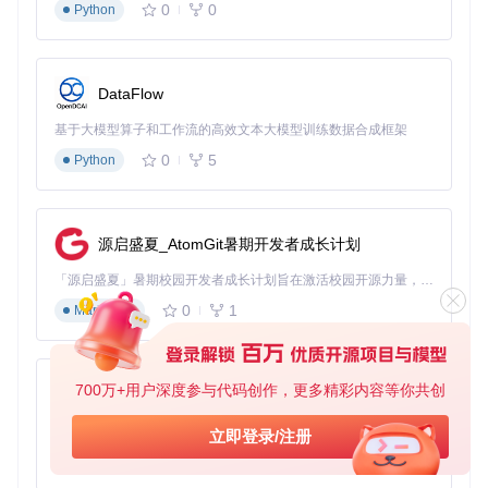
0
0
Python
DataFlow
基于大模型算子和工作流的高效文本大模型训练数据合成框架
0
5
Python
源启盛夏_AtomGit暑期开发者成长计划
「源启盛夏」暑期校园开发者成长计划旨在激活校园开源力量，通过积分激励、认证扶持、资源倾斜等形式，引导高校组织和开发者完成「入驻 — 建项目 — 做贡献 — 获认证 — 得资源」的完整闭环。无论你是想带领社团入驻平台的组织者，还是希望用代码贡献证明自己的开发者，都能在这里找到属于你的成长路径。
0
1
Markdown
700万+用户深度参与代码创作，更多精彩内容等你共创
py-xiaozhi
基于Python的Xiaozhi AI，适用于想要完整Xiaozhi体验而无需拥有专用硬件的用户。
立即登录/注册
0
1
Python