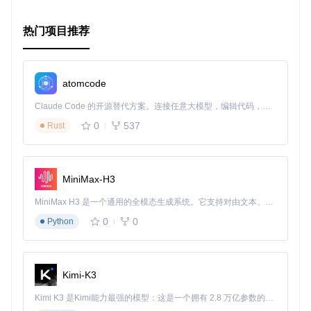
热门项目推荐
atomcode
Claude Code 的开源替代方案。连接任意大模型，编辑代码，运行命令，自动验证 — 全自动执行。用 Rust 构建，极致性能。 ｜ An open-source alternative to Claude Code. Connect any LLM, edit code, run commands, and verify changes — autonomously. Built in Rust for speed. Get Started
0
537
Rust
MiniMax-H3
MiniMax H3 是一个通用的全模态生成系统。它支持对由文本、图像、视频和音频组成的多模态上下文进行统一理解，并能生成分辨率高达 2K、时长可达 15 秒的带原生立体声音频的视频。得益于面向任务泛化的系统设计，H3 在预训练阶段就已具备广泛的多模态上下文理解与生成能力，能够出色地执行复杂的多模态指令。
0
0
Python
Kimi-K3
Kimi K3 是Kimi能力最强的模型：这是一个拥有 2.8 万亿参数的混合专家（MoE）模型，具备原生视觉理解能力，并支持 100 万 token 的上下文窗口。