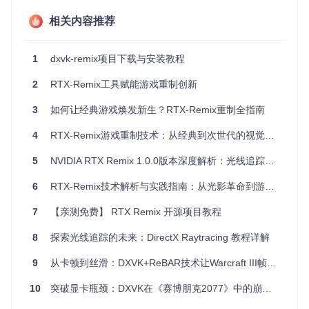
光线追踪优化
: 专门针对固定函数图形管道进行了重构，以
相关内容推荐
充分利用RTX硬件的优势。
易于部署
: 提供了一键式脚本用于生成VS项目并自动部署
到游戏目录，简化了设置过程。
1
dxvk-remix项目下载与安装教程
调试友好
: 支持多种调试模式，包括完整调试信息和部分调
试信息，方便开发与调试。
2
RTX-Remix工具赋能游戏重制创新
可扩展性
: 游戏目标配置文件（gametargets.conf）允许轻
松地添加或修改目标游戏。
3
如何让经典游戏焕发新生？RTX-Remix重制全指南
DXVK-Remix不仅是技术上的突破，更是对游戏历史的一种致
4
RTX-Remix游戏重制技术：从经典到次世代的视觉革新
敬。它赋予了旧游戏新的生命力，同时也为新游戏带来了未来
级别的画面表现。如果你是游戏爱好者，或者热衷于图形编
5
NVIDIA RTX Remix 1.0.0版本深度解析：光线追踪重制工具的重大升级
程，那么这个项目绝对值得你一试！
6
RTX-Remix技术解析与实践指南：从光影革命到游戏重制全流程
为了开始你的光线追踪之旅，请确保满足项目的要求，并按照
build instructions
开始构建和部署。让我们一起，重新定义游
7
【亲测免费】 RTX Remix 开源项目教程
戏的视觉边界！
8
探索光线追踪的未来：DirectX Raytracing 教程详解
9
从卡顿到丝滑：DXVK+ReBAR技术让Warcraft III帧率提升300%的秘密
10
突破显卡瓶颈：DXVK在《赛博朋克2077》中的崩溃解决全流程优化