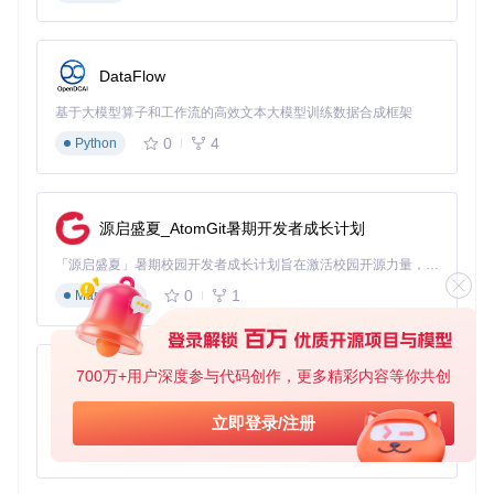
自定义快捷键启动，框选即识别
DataFlow
支持滚动截图，长文档轻松提取
识别结果自动复制，历史记录随时回溯
基于大模型算子和工作流的高效文本大模型训练数据合成框架
批量OCR：海量图片高效处理
0
4
Python
拖拽导入整个文件夹
按原目录结构保存结果
源启盛夏_AtomGit暑期开发者成长计划
支持多种输出格式，满足不同需求
全局设置：个性化你的OCR体验
「源启盛夏」暑期校园开发者成长计划旨在激活校园开源力量，通过积分激励、认证扶持、资源倾斜等形式，引导高校组织和开发者完成「入驻 — 建项目 — 做贡献 — 获认证 — 得资源」的完整闭环。无论你是想带领社团入驻平台的组织者，还是希望用代码贡献证明自己的开发者，都能在这里找到属于你的成长路径。
0
1
Markdown
一键切换主题风格
自定义界面大小和字体
700万+用户深度参与代码创作，更多精彩内容等你共创
py-xiaozhi
开机启动、窗口置顶等便捷设置
多语言支持：打破语言壁垒
基于Python的Xiaozhi AI，适用于想要完整Xiaozhi体验而无需拥有专用硬件的用户。
立即登录/注册
0
1
Python
10+种界面语言实时切换