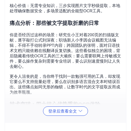
核心价值：无需专业知识，三步实现图片文字秒级提取，本地
处理确保数据安全，多场景适配的全能型OCR工具。
痛点分析：那些被文字提取折磨的日常
你是否经历过这样的场景：研究生小王对着200页的扫描版文
献，逐字敲打公式到深夜；职场新人小李因会议截图无法编
辑，不得不手动转录PPT内容；跨国团队的张明，面对日语技
术文档只能依赖在线翻译反复切换。这些看似独立的困境，背
后隐藏着传统OCR工具的三大顽疾：要么需要联网上传敏感文
件，要么操作复杂到需要专业培训，要么识别速度慢到让人失
去耐心。
更令人沮丧的是，当你终于找到一款勉强可用的工具，却发现
它要么不支持批量处理，要么在识别多语言混合文本时错误百
出。这些痛点如同无形的枷锁，让数字时代的文字提取反而成
为效率瓶颈。
技术突破：四大核心优势重构OCR体验
登录后查看全文
Umi-OCR的出现，就像给文字提取装上了涡轮增压引擎。这
款开源工具通过四大创新，彻底改写了离线OCR的使用规则。