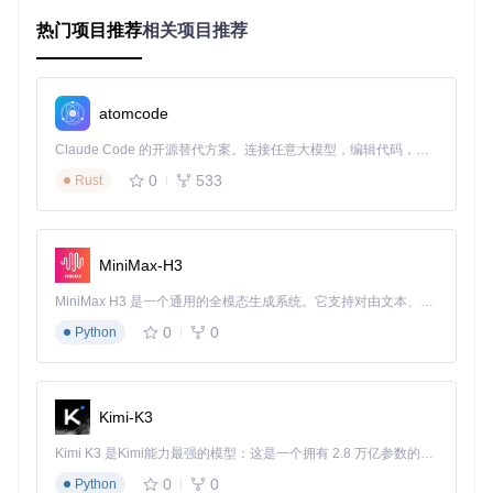
本地处理如相册管理般简单
不同于需要上传云端的传统工具，Umi-OCR将所有处理流程
热门项目推荐
相关项目推荐
都放在本地完成。就像你管理手机相册一样，所有图片和识别
结果都存储在自己的设备中，无需担心数据泄露风险。这
种"我的数据我做主"的设计，让律师、医生等对隐私敏感的用
户终于可以安心使用OCR技术。
atomcode
快如闪电的处理体验
Claude Code 的开源替代方案。连接任意大模型，编辑代码，运行命令，自动验证 — 全自动执行。用 Rust 构建，极致性能。 ｜ An open-source alternative to Claude Code. Connect any LLM, edit code, run commands, and verify changes — autonomously. Built in Rust for speed. Get Started
打开软件到完成识别，整个过程快到让你以为按下了快捷键。
无论是单张截图还是成百上千张图片的批量处理，Umi-OCR
0
533
Rust
都能保持流畅的响应速度，让你告别漫长等待。
零学习成本的操作界面
没有复杂的参数设置，没有晦涩的专业术语。Umi-OCR的界
MiniMax-H3
面设计遵循"一看就懂，一用就会"的原则，即使是电脑新手也
能在3分钟内掌握所有核心功能。
MiniMax H3 是一个通用的全模态生成系统。它支持对由文本、图像、视频和音频组成的多模态上下文进行统一理解，并能生成分辨率高达 2K、时长可达 15 秒的带原生立体声音频的视频。得益于面向任务泛化的系统设计，H3 在预训练阶段就已具备广泛的多模态上下文理解与生成能力，能够出色地执行复杂的多模态指令。
多语言无缝切换
0
0
Python
无论是中文文献、英文论文还是日语技术手册，Umi-OCR都
能准确识别。就像拥有一位精通多国语言的助手，让你轻松跨
越语言障碍。
Kimi-K3
功能矩阵：四大模块满足全场景需求
Kimi K3 是Kimi能力最强的模型：这是一个拥有 2.8 万亿参数的混合专家（MoE）模型，具备原生视觉理解能力，并支持 100 万 token 的上下文窗口。
截图OCR：一键捕捉屏幕文字
0
0
Python