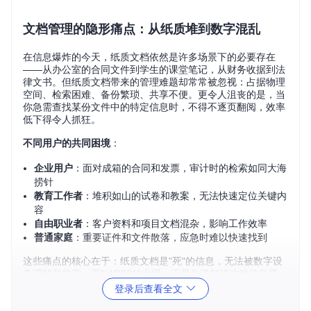
文档管理的隐形痛点：从纸质堆到数字混乱
在信息爆炸的今天，纸质文档依然是许多场景下的必要存在
——从办公室的合同文件到学生的课堂笔记，从财务收据到法
律文书。但纸质文档带来的管理难题却常常被忽视：占据物理
空间、检索困难、备份繁琐、共享不便。更令人沮丧的是，当
你急需查找某份文件中的特定信息时，不得不逐页翻阅，效率
低下得令人抓狂。
不同用户的共同困境
：
企业用户
：面对成箱的合同和发票，审计时的检索如同大海
捞针
教育工作者
：堆积如山的试卷和教案，无法快速定位关键内
容
自由职业者
：客户资料和项目文档混杂，影响工作效率
普通家庭
：重要证件和文件散落，应急时难以快速找到
这些痛点的核心在于：纸质文档是"死"的信息，无法被数字设
备理解和检索。而NAPS2的出现，正是为了打破这种信息壁
垒，让纸质文档"活"起来。
登录后查看全文