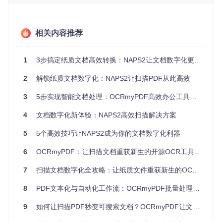
NAPS2的核心价值：让文档扫描变得简单而强
大
相关内容推荐
NAPS2（Not Another PDF Scanner 2）作为一款开源的文档
扫描软件，以其轻量化设计和强大功能，重新定义了文档数字
化的标准。它不仅仅是一个扫描工具，更是一个完整的文档处
1
3步搞定纸质文档高效转换：NAPS2让文档数字化更简单
理解决方案，能够将纸质文档转化为可搜索、可编辑的数字资
产。
2
解锁纸质文档数字化：NAPS2让扫描PDF从此高效
三大核心优势
：
3
5步实现智能文档处理：OCRmyPDF高效办公工具全攻略
零成本获取专业级功能
：无需支付昂贵的商业软件许可，即
4
文档数字化新体验：NAPS2高效扫描解决方案
可获得媲美专业扫描仪的文档处理能力
跨平台兼容性
：完美支持Windows、macOS和Linux系统，
5
5个高效技巧让NAPS2成为你的文档数字化利器
满足不同用户的使用习惯
开源可信赖
：透明的源代码和活跃的社区支持，确保数据安
6
OCRmyPDF：让扫描文档重获新生的开源OCR工具全攻略
全和持续更新
7
扫描文档数字化全攻略：让纸质文件重获新生的OCR解决方案
通过NAPS2，你可以轻松实现从物理纸张到数字文档的转变，
让每一份文件都能被快速检索和高效利用。
8
PDF文本化与自动化工作流：OCRmyPDF批量处理完全指南
从安装到使用：四步构建高效扫描工作流
9
如何让扫描PDF秒变可搜索文档？OCRmyPDF让文字识别如此简单