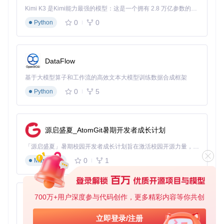
对于无管理员权限的用户，可以选择便携版配置，避免系统
Kimi K3 是Kimi能力最强的模型：这是一个拥有 2.8 万亿参数的混合专家（MoE）模型，具备原生视觉理解能力，并支持 100 万 token 的上下文窗口。
级安装
第二步：捕获高质量扫描图像
0
0
Python
扫描是整个工作流的基础，就像拍照需要清晰对焦一样，高质
量的扫描图像是后续处理的前提。NAPS2提供了灵活的扫描参
数设置，让你轻松获得清晰的数字图像：
DataFlow
设备连接与选择
：将扫描仪通过USB或网络连接到电脑，
基于大模型算子和工作流的高效文本大模型训练数据合成框架
在NAPS2主界面的设备选择下拉菜单中选择你的扫描仪。
0
5
对于多设备环境，你可以为常用设备创建快捷方式。
Python
参数优化设置
：
分辨率
：建议设置为300 DPI（每英寸点数）。这个参
源启盛夏_AtomGit暑期开发者成长计划
数平衡了图像清晰度和文件大小，既能保证文字清晰可
「源启盛夏」暑期校园开发者成长计划旨在激活校园开源力量，通过积分激励、认证扶持、资源倾斜等形式，引导高校组织和开发者完成「入驻 — 建项目 — 做贡献 — 获认证 — 得资源」的完整闭环。无论你是想带领社团入驻平台的组织者，还是希望用代码贡献证明自己的开发者，都能在这里找到属于你的成长路径。
辨，又不会产生过大的文件。
颜色模式
：根据文档类型选择：黑白模式适合纯文字文
0
1
Markdown
档，灰度模式适合包含照片的文档，彩色模式则用于需
要保留丰富色彩的材料。
纸张尺寸
：选择与你的文档匹配的尺寸，常用的有A4、
700万+用户深度参与代码创作，更多精彩内容等你共创
Letter等标准规格。
py-xiaozhi
执行扫描
：将文档放入扫描仪（自动进纸器或平板），点
基于Python的Xiaozhi AI，适用于想要完整Xiaozhi体验而无需拥有专用硬件的用户。
立即登录/注册