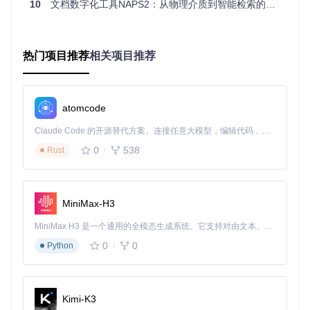
第一步：搭建基础环境
10
文档数字化工具NAPS2：从物理介质到智能检索的全流程解决方案
要开始使用NAPS2，首先需要获取并配置软件环境。这个过程
就像为你的数字工作间准备工具台，只需简单几步：
热门项目推荐
相关项目推荐
获取源代码
：打开终端，输入以下命令克隆项目仓库
git 
clone
atomcode
编译与安装
：根据项目文档中的说明进行编译。NAPS2采
Claude Code 的开源替代方案。连接任意大模型，编辑代码，运行命令，自动验证 — 全自动执行。用 Rust 构建，极致性能。 ｜ An open-source alternative to Claude Code. Connect any LLM, edit code, run commands, and verify changes — autonomously. Built in Rust for speed. Get Started
用模块化设计，核心功能位于NAPS2.Lib项目中，确保了
0
538
Rust
跨平台一致性和功能完整性。
验证安装
：启动NAPS2应用程序，你将看到简洁直观的主
界面，包含扫描、编辑和保存等核心功能区域。首次启动
MiniMax-H3
时，系统会自动检测并列出已连接的扫描设备。
MiniMax H3 是一个通用的全模态生成系统。它支持对由文本、图像、视频和音频组成的多模态上下文进行统一理解，并能生成分辨率高达 2K、时长可达 15 秒的带原生立体声音频的视频。得益于面向任务泛化的系统设计，H3 在预训练阶段就已具备广泛的多模态上下文理解与生成能力，能够出色地执行复杂的多模态指令。
注意事项
：
0
0
Python
确保你的扫描仪驱动已正确安装，特别是网络扫描仪需要确
保网络连接正常
Linux用户可能需要安装额外的依赖库，详情可参考项目文
档中的系统要求部分
Kimi-K3