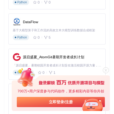
0
0
查看文件属性，确认音频质量与原文件一致
Python
第三章：解密原理大揭秘——数字锁是如何被打开的
价值预告：了解工作原理，使用更放心
你不需要成为密码学专家，就能理解ncmdump的工作原理。
DataFlow
就像理解如何用钥匙开锁不需要知道锁芯的精密构造，我们用
生活化的比喻来解释这个过程。
基于大模型算子和工作流的高效文本大模型训练数据合成框架
加密原理通俗解读
0
5
Python
NCM文件的加密就像这样一个过程：
想象你把音乐文件放进一个保险箱（加密过程）：
源启盛夏_AtomGit暑期开发者成长计划
音乐平台用一把特殊的锁（加密算法）锁住文件
「源启盛夏」暑期校园开发者成长计划旨在激活校园开源力量，通过积分激励、认证扶持、资源倾斜等形式，引导高校组织和开发者完成「入驻 — 建项目 — 做贡献 — 获认证 — 得资源」的完整闭环。无论你是想带领社团入驻平台的组织者，还是希望用代码贡献证明自己的开发者，都能在这里找到属于你的成长路径。
只有平台自己的播放器有对应的钥匙（解密密钥）
即使你下载了文件，没有钥匙也无法打开
0
1
Markdown
ncmdump的解密过程则类似于：
识别保险箱的锁类型（分析加密格式）
700万+用户深度参与代码创作，更多精彩内容等你共创
py-xiaozhi
制作一把匹配的钥匙（生成解密密钥）
打开保险箱取出音乐文件（解密并还原音频数据）
基于Python的Xiaozhi AI，适用于想要完整Xiaozhi体验而无需拥有专用硬件的用户。
立即登录/注册
工作原理解析
0
1
Python
ncmdump的工作流程可以分为三个主要步骤：