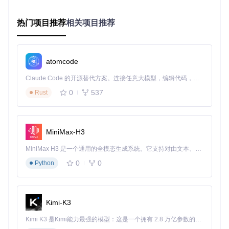
打开终端，导航到存放NCM文件的目录
输入命令：
ncmdump 歌曲名称.ncm
热门项目推荐
相关项目推荐
等待转换完成（通常只需几秒）
场景二：批量处理专辑文件
当你下载了一整张专辑，需要转换
多个文件时：
atomcode
打开终端，导航到专辑文件夹
Claude Code 的开源替代方案。连接任意大模型，编辑代码，运行命令，自动验证 — 全自动执行。用 Rust 构建，极致性能。 ｜ An open-source alternative to Claude Code. Connect any LLM, edit code, run commands, and verify changes — autonomously. Built in Rust for speed. Get Started
输入命令：
ncmdump *.ncm
0
537
Rust
系统将自动处理所有NCM文件
场景三：整理整个音乐库
当你想转换某个文件夹及其子文件夹
中的所有NCM文件时：
MiniMax-H3
打开终端，输入命令：
ncmdump -d -r 音乐库路径
参数说明：
-d
表示处理目录，
-r
表示递归处理子文件夹
MiniMax H3 是一个通用的全模态生成系统。它支持对由文本、图像、视频和音频组成的多模态上下文进行统一理解，并能生成分辨率高达 2K、时长可达 15 秒的带原生立体声音频的视频。得益于面向任务泛化的系统设计，H3 在预训练阶段就已具备广泛的多模态上下文理解与生成能力，能够出色地执行复杂的多模态指令。
可添加
-o 输出路径
参数指定转换后的文件保存位置
0
0
Python
验证阶段：确认解密成功
转换完成后，你需要确认文件是否正确生成：
Kimi-K3
检查原NCM文件所在目录，应该出现同名的MP3或FLAC
文件
Kimi K3 是Kimi能力最强的模型：这是一个拥有 2.8 万亿参数的混合专家（MoE）模型，具备原生视觉理解能力，并支持 100 万 token 的上下文窗口。
尝试用不同播放器打开转换后的文件，确认播放正常