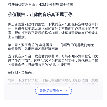
#3步解锁音乐自由：NCM文件解密完全指南
价值预告：让你的音乐真正属于你
你是否曾遇到这样的困境：下载的音乐只能在特定播放器中打
开，换设备就变成无法识别的文件？本指南将通过三个简单步
骤，帮你打破数字音乐的格式枷锁，让每首歌都能在任何设备
上自由播放。
第一章：数字音乐的"牢笼困境"——你遇到的问题我们都懂
价值预告：认识问题才能解决问题
当你从音乐平台下载喜爱的歌曲时，可能不知不觉中把它们关
进了"数字牢笼"。这些以NCM为扩展名的文件，就像被上了锁
的音乐盒子，只能用特定的"钥匙"才能打开。
被限制的音乐自由
想象一下这样的场景：你精心收藏的演唱会现场版歌曲，想在
家庭智能音箱中播放时却显示格式不支持；长途旅行前下载的
专辑，在车载系统里变成了无法识别的文件；甚至换了新手
登录后查看全文
机，旧设备上的音乐收藏因为格式限制无法迁移。
这些问题的根源在于NCM格式的加密保护机制——它就像给音
乐文件加了一把只有特定播放器才能打开的数字锁。虽然这在