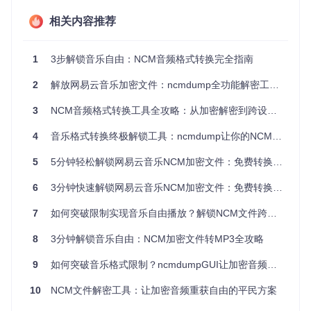
一定程度上保护了版权，却也限制了用户对已购音乐的正常使
用权利。
相关内容推荐
第二章：解密神器ncmdump——简单三步释放音乐
价值预告：无需专业知识，3步搞定音乐解密
1
3步解锁音乐自由：NCM音频格式转换完全指南
ncmdump就像一把万能钥匙，能帮你打开NCM文件的数字
2
解放网易云音乐加密文件：ncmdump全功能解密工具使用指南
锁。整个过程无需编程知识，只需简单三步，任何人都能轻松
上手。
3
NCM音频格式转换工具全攻略：从加密解密到跨设备音乐自由
准备阶段：获取解密工具
4
音乐格式转换终极解锁工具：ncmdump让你的NCM文件自由管理指南
首先需要准备好ncmdump工具，这就像准备好开锁所需的工
具包：
5
5分钟轻松解锁网易云音乐NCM加密文件：免费转换MP3终极指南
6
3分钟快速解锁网易云音乐NCM加密文件：免费转换MP3完整指南
git 
clone
7
如何突破限制实现音乐自由播放？解锁NCM文件跨平台播放攻略
⚠️ 风险提示：请确保从官方渠道获取工具，避免下载到恶
8
3分钟解锁音乐自由：NCM加密文件转MP3全攻略
意软件。建议在使用前检查项目的最新更新和安全说明。
执行阶段：三种解密场景操作指南
9
如何突破音乐格式限制？ncmdumpGUI让加密音频文件重获自由
场景一：单首歌曲解密
当你只想转换刚下载的一首NCM歌曲
10
NCM文件解密工具：让加密音频重获自由的平民方案
时：