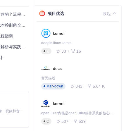
项目优选
收起
的全流程指南
全流程解决方案
kernel
流程指南
deepin linux kernel
解析与实践指南
33
16
C
计
docs
暂无描述
格数据流"。
843
5.64 K
Markdown
模型：
kernel
MiniMax H3 是一个通用的全模态生成系统。它支持对由文本、图像、视频和音频组成的多模态上下文进行统一理解，并能生成分辨率高达 2K、时长可达 15 秒的带原生立体声音频的视频。得益于面向任务泛化的系统设计，H3 在预训练阶段就已具备广泛的多模态上下文理解与生成能力，能够出色地执行复杂的多模态指令。
openEuler内核是openEuler操作系统的核心，既是系统性能与稳定性的基石，也是连接处理器、设备与服务的桥梁。
507
539
C