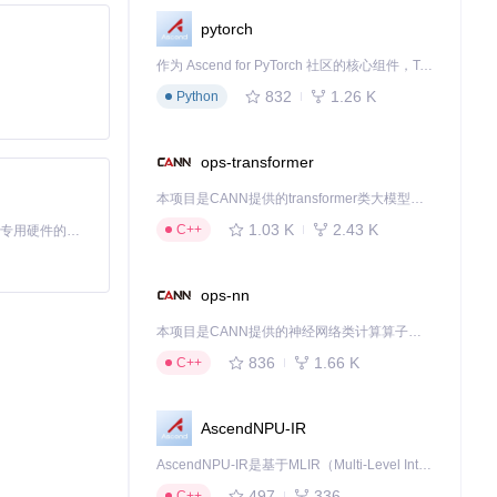
pytorch
作为 Ascend for PyTorch 社区的核心组件，TorchNPU 是昇腾专为 PyTorch 打造的深度学习适配插件，使 PyTorch 框架能够直接调用昇腾 NPU，为开发者提供昇腾 AI 处理器的超强算力。
832
1.26 K
Python
ops-transformer
本项目是CANN提供的transformer类大模型算子库，实现网络在NPU上加速计算。
1.03 K
2.43 K
C++
基于Python的Xiaozhi AI，适用于想要完整Xiaozhi体验而无需拥有专用硬件的用户。
ops-nn
本项目是CANN提供的神经网络类计算算子库，实现网络在NPU上加速计算。
836
1.66 K
C++
AscendNPU-IR
AscendNPU-IR是基于MLIR（Multi-Level Intermediate Representation）构建的，面向昇腾亲和算子编译时使用的中间表示，提供昇腾完备表达能力，通过编译优化提升昇腾AI处理器计算效率，支持通过生态框架使能昇腾AI处理器与深度调优
497
336
C++