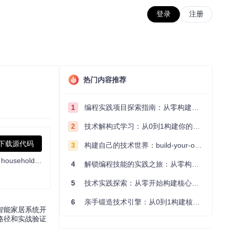
登录
注册
热门内容推荐
1
编程实践项目探索指南：从零构建技术能力体系
2
技术解构式学习：从0到1构建你的编程知识体系
下载源代码
3
构建自己的技术世界：build-your-own-x项目的实践探索指南
This repository features an Energy Optimization System (EOS) that optimizes energy distribution, usage for batteries, heat pumps& household devices. It includes predictive models for electricity prices (planned), load forecasting& dynamic optimization to maximize energy efficiency & minimize costs. Founder Dr. Andreas Schmitz (YouTube @akkudoktor)
4
解锁编程技能的实践之旅：从零构建你的技术世界
5
技术实践探索：从零开始构建核心系统的实践指南
6
亲手锻造技术引擎：从0到1构建核心系统的实践指南
智能家居系统开
路径和实战验证