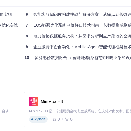
价值实现
6
智能客服知识库构建挑战与解决方案：从痛点到长效运营
本优化实践
7
EOS能源优化系统电价接口技术指南：从数据集成到成本控制的
用源
8
电力价格数据服务架构：从需求分析到生产落地的全
9
企业级跨平台自动化：Mobile-Agent智能代理框架技术
10
[多源电价数据融合]：智能能源优化的实时响应架构设
加权算法综合评估不同来源数据的可靠性，最终提供经过验证的"黄金价
MiniMax-H3
内置的预测模块结合历史价格数据、天气情况和经济指标，构建多因子预测
Claude Code 的开源替代方案。连接任意大模型，编辑代码，运行命令，自动验证 — 全自动执行。用 Rust 构建，极致性能。 ｜ An open-source alternative to Claude Code. Connect any LLM, edit code, run commands, and verify changes — autonomously. Built in Rust for speed. Get Started
0
0
Python