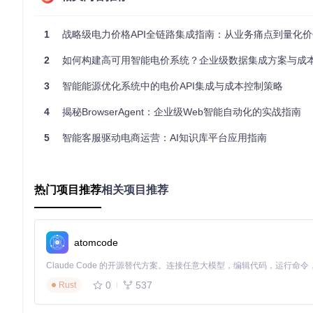
        priority=
1
, 

        cache_strategy=CachePolicy(ttl=
"30m"
)

    )

1
战略级电力价格API全链路集成指南：从业务痛点到量化
    .add_provider(

type
=
"energycharts"
, 

2
如何构建高可用智能电价系统？企业级数据集成方案与成
        priority=
2
, 

        fallback_threshold=
0.8
# 数据质量低于80%时触发备
3
智能能源优化系统中的电价API集成与成本控制策略
    )

    .add_provider(

4
揭秘BrowserAgent：企业级Web智能自动化的实战指南
type
=
"file_import"
, 

        priority=
3
, 

5
智能客服驱动电商运营：AI知识库平台应用指南
        file_path=
"/data/backup_prices.csv"
    )

热门项目推荐
相关项目推荐
这种设计确保了系统在主数据源故障时能自动切换至备用源，通过
智能预测与优化引擎
atomcode
电价数据的价值不仅在于获取，更在于预测和应用。EOS系统
# 电价预测与优化应用示例
0
537
Rust
price_forecast = price_service.get_forecast(

    horizon=
"48h"
, 
