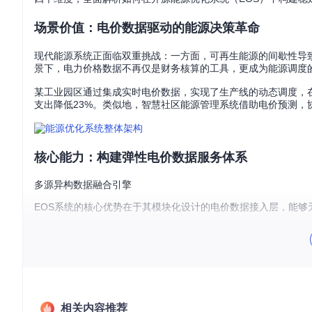
场景价值：电价数据驱动的能源决策革命
现代能源系统正面临双重挑战：一方面，可再生能源的间歇性导
景下，电力价格数据不再仅是财务核算的工具，更成为能源调度的
某工业园区通过集成实时电价数据，实现了生产线的动态调度，
支出降低23%。类似地，智慧社区能源管理系统借助电价预测，
核心能力：构建弹性电价数据服务体系
多源异构数据融合引擎
EOS系统的核心优势在于其模块化设计的电价数据接入层，能够
from
 akkudoktoreos.prediction.elecprice 
import
 ElecPric
# 初始化多源电价服务
price_service = ElecPriceService.builder()

    .add_provider(

type
=
"akkudoktor"
, 

相关内容推荐