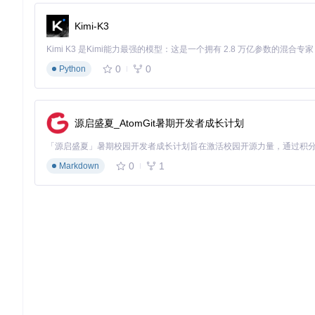
    granularity=
"15min"
,

    confidence_level=
0.9
Kimi-K3
)

# 基于预测结果生成优化建议
optimizer = EnergyOptimizer(

0
0
Python
    price_forecast=price_forecast,

    storage_capacity=
100
,  
# kWh
    max_charge_rate=
15
# kW
)

源启盛夏_AtomGit暑期开发者成长计划
optimal_schedule = optimizer.calculate_optimal_charging(
    target_soc=
0.8
,  
# 目标荷电状态
0
1
    critical_load=
5
# 关键负载(kW)
Markdown
实施路径：从数据接入到业务落地的全流程
环境准备与依赖配置
实施电价数据服务的第一步是搭建基础环境。通过以下命令快速部