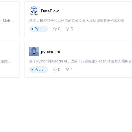
DataFlow
Kimi K3 是Kimi能力最强的模型：这是一个拥有 2.8 万亿参数的混合专家（MoE）模型，具备原生视觉理解能力，并支持 100 万 token 的上下文窗口。
基于大模型算子和工作流的高效文本大模型训练数据合成框架
0
5
Python
py-xiaozhi


「源启盛夏」暑期校园开发者成长计划旨在激活校园开源力量，通过积分激励、认证扶持、资源倾斜等形式，引导高校组织和开发者完成「入驻 — 建项目 — 做贡献 — 获认证 — 得资源」的完整闭环。无论你是想带领社团入驻平台的组织者，还是希望用代码贡献证明自己的开发者，都能在这里找到属于你的成长路径。
0
1
Python
署EOS系统及相关依赖：