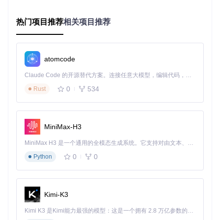
or_coder.py）
机器学习模型自动化调优（components/model_coder/）
热门项目推荐
相关项目推荐
Kaggle竞赛全流程支持（rdagent/scenarios/kaggle/）
这些模块依赖超过300个Python包，如PyTorch 2.4.1、scikit-l
earn 1.2.2等，手动管理极易出现"依赖地狱"。
atomcode
资源隔离需求
Claude Code 的开源替代方案。连接任意大模型，编辑代码，运行命令，自动验证 — 全自动执行。用 Rust 构建，极致性能。 ｜ An open-source alternative to Claude Code. Connect any LLM, edit code, run commands, and verify changes — autonomously. Built in Rust for speed. Get Started
不同研发任务（如因子回测与模型训练）对计算资源需求差异
0
534
大，共享环境容易导致资源争抢，影响实验稳定性和结果可靠
Rust
性。
MiniMax-H3
方案：容器化部署的"集装箱革命"
MiniMax H3 是一个通用的全模态生成系统。它支持对由文本、图像、视频和音频组成的多模态上下文进行统一理解，并能生成分辨率高达 2K、时长可达 15 秒的带原生立体声音频的视频。得益于面向任务泛化的系统设计，H3 在预训练阶段就已具备广泛的多模态上下文理解与生成能力，能够出色地执行复杂的多模态指令。
容器化技术就像标准化集装箱，将RD-Agent及其所有依赖打
0
0
Python
包成一个独立单元，实现"一次构建，到处运行"。以下是具体
实施方案：
构建基础镜像
Kimi-K3
准备Dockerfile
Kimi K3 是Kimi能力最强的模型：这是一个拥有 2.8 万亿参数的混合专家（MoE）模型，具备原生视觉理解能力，并支持 100 万 token 的上下文窗口。
项目已提供优化的Docker构建文件，位于rdagent/scenarios/d