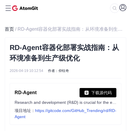
首页
/ RD-Agent容器化部署实战指南：从环境准备到生产级优化
RD-Agent容器化部署实战指南：从
环境准备到生产级优化
2026-04-19 10:12:54
作者：仰钰奇
RD-Agent
下载源代码
Research and development (R&D) is crucial for the enhancement of industrial productivity, especially in the AI era, where the core aspects of R&D are mainly focused on data and models. We are committed to automating these high-value generic R&D processes through R&D-Agent, which lets AI drive data-driven AI. 🔗https://aka.ms/RD-Agent-Tech-Report
项目地址：
https://gitcode.com/GitHub_Trending/rd/RD-
Agent