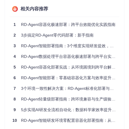
NVIDIA RTX 2080Ti及
NVIDIA GPU (计算能力≥
GP
U
相关内容推荐
以上
6.0)
存
20GB SSD
50GB NVMe SSD
储
1
RD-Agent容器化极速部署：跨平台效能优化实践指南
网络环境准备
2
3步搞定RD-Agent零代码部署：新手指南
确保可访问Docker Hub和Git仓库
配置稳定网络连接（镜像拉取和依赖安装需持续网络连接）
3
RD-Agent智能部署指南：3个维度实现研发提效，零基础也能掌握的容器化最佳实践
问题：研发环境的"配置泥潭"
4
RD-Agent数据处理平台容器化极速部署与跨平台实践指南
环境一致性困境
5
RD-Agent容器化部署实战：从环境困境到跨平台解决方案
数据科学家小张最近遇到了一个典型问题：他在本地开发的量
6
RD-Agent智能部署：零基础容器化方案与效率提升指南
化因子模型在同事的电脑上无法运行，排查发现是因为scikit-l
earn版本差异（0.24.2 vs 1.2.2）导致的API不兼容。这种"在
7
3个环境一致性解决方案：RD-Agent标准化部署与多场景应用指南
我电脑上能运行"的研发困境在AI团队中极为常见。
8
RD-Agent轻量级部署指南：跨环境兼容与生产级验证的5步实施法
依赖管理挑战
RD-Agent作为数据驱动的AI研发自动化工具，其架构包含多
9
5步实现AI研发全流程自动化：数据科学家效率提升指南
个核心模块：
10
RD-Agent智能研发环境零配置容器化部署指南：从环境一致性到跨平台协作
量化金融因子开发（rdagent/scenarios/qlib/developer/fact