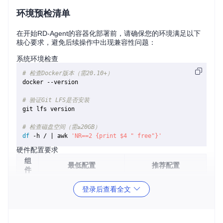
环境预检清单
在开始RD-Agent的容器化部署前，请确保您的环境满足以下
核心要求，避免后续操作中出现兼容性问题：
系统环境检查
# 检查Docker版本（需20.10+）
docker --version

# 验证Git LFS是否安装
git lfs version

# 检查磁盘空间（需≥20GB）
df
 -h / | awk 
'NR==2 {print $4 " free"}'
硬件配置要求
组
最低配置
推荐配置
件
CP
4核
8核及以上
登录后查看全文
U
内
16GB
32GB
存