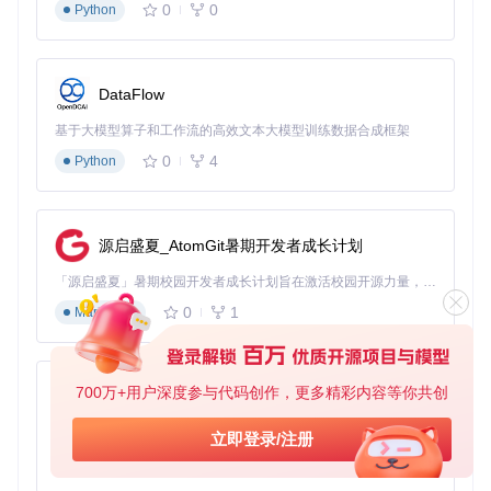
ata_science/sing_docker/Dockerfile，关键配置解析：
0
0
Python
# 基础镜像选择：PyTorch官方镜像确保CUDA兼容性
FROM
 pytorch/pytorch:
2.4
.
1
-cuda12.
1
-cudnn9-runtime

DataFlow
# 安装系统依赖：包含Git LFS支持大文件拉取
基于大模型算子和工作流的高效文本大模型训练数据合成框架
RUN
 apt-get update && apt-get install -y \

    git-lfs \

0
4
Python
    build-essential \

    && 
rm
 -rf /var/lib/apt/lists/*
# 创建隔离conda环境：避免污染系统Python环境
源启盛夏_AtomGit暑期开发者成长计划
RUN
 conda create -n kaggle python==3.11 pip -y
「源启盛夏」暑期校园开发者成长计划旨在激活校园开源力量，通过积分激励、认证扶持、资源倾斜等形式，引导高校组织和开发者完成「入驻 — 建项目 — 做贡献 — 获认证 — 得资源」的完整闭环。无论你是想带领社团入驻平台的组织者，还是希望用代码贡献证明自己的开发者，都能在这里找到属于你的成长路径。
# 安装RD-Agent核心组件
RUN
cd
 /workspace && git 
clone
 https://gitcode.com/GitHub
0
1
Markdown
RUN
cd
 RD-Agent && make dev  
# 执行项目根目录Makefile中的开
执行镜像构建
700万+用户深度参与代码创作，更多精彩内容等你共创
py-xiaozhi
⚠️ 构建前确保磁盘空间≥20GB，网络连接稳定
基于Python的Xiaozhi AI，适用于想要完整Xiaozhi体验而无需拥有专用硬件的用户。
立即登录/注册
# 克隆项目代码
0
1
Python
git 
clone