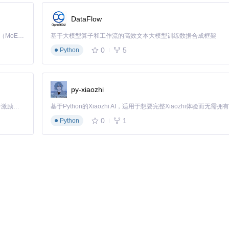
减少画面撕裂
2），实时调整显示分辨率缩放比例
DataFlow
2位/64位）
Kimi K3 是Kimi能力最强的模型：这是一个拥有 2.8 万亿参数的混合专家（MoE）模型，具备原生视觉理解能力，并支持 100 万 token 的上下文窗口。
基于大模型算子和工作流的高效文本大模型训练数据合成框架
0
5
Python
间的鸿沟，其模块化设计不仅确保了良好的兼容性，更为开发者提供了持续优
通过这款工具重新体验那些曾陪伴我们成长的游戏作品，让数字文化遗产在技术的
py-xiaozhi
「源启盛夏」暑期校园开发者成长计划旨在激活校园开源力量，通过积分激励、认证扶持、资源倾斜等形式，引导高校组织和开发者完成「入驻 — 建项目 — 做贡献 — 获认证 — 得资源」的完整闭环。无论你是想带领社团入驻平台的组织者，还是希望用代码贡献证明自己的开发者，都能在这里找到属于你的成长路径。
0
1
Python
 visual enhancements for Windows Vista, 7, 8, 10 and 11