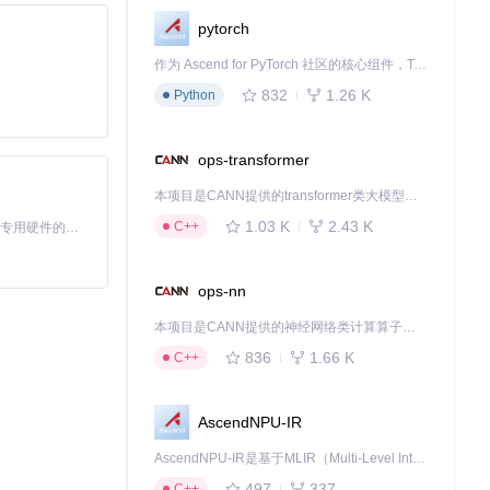
pytorch
作为 Ascend for PyTorch 社区的核心组件，TorchNPU 是昇腾专为 PyTorch 打造的深度学习适配插件，使 PyTorch 框架能够直接调用昇腾 NPU，为开发者提供昇腾 AI 处理器的超强算力。
832
1.26 K
Python
化的扩展平台。
ops-transformer
加持下得以延续。
本项目是CANN提供的transformer类大模型算子库，实现网络在NPU上加速计算。
1.03 K
2.43 K
C++
基于Python的Xiaozhi AI，适用于想要完整Xiaozhi体验而无需拥有专用硬件的用户。
下载源代码
ops-nn
本项目是CANN提供的神经网络类计算算子库，实现网络在NPU上加速计算。
836
1.66 K
C++
AscendNPU-IR
AscendNPU-IR是基于MLIR（Multi-Level Intermediate Representation）构建的，面向昇腾亲和算子编译时使用的中间表示，提供昇腾完备表达能力，通过编译优化提升昇腾AI处理器计算效率，支持通过生态框架使能昇腾AI处理器与深度调优
497
337
C++