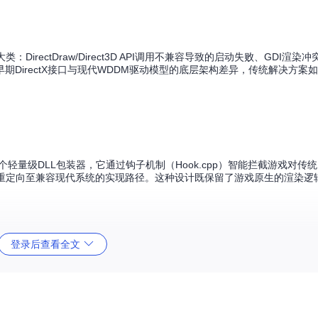
irectDraw/Direct3D API调用不兼容导致的启动失败、GDI渲染
DirectX接口与现代WDDM驱动模型的底层架构差异，传统解决方案
轻量级DLL包装器，它通过钩子机制（Hook.cpp）智能拦截游戏对传统Direc
用重定向至兼容现代系统的实现路径。这种设计既保留了游戏原生的渲染逻
登录后查看全文
aceImpl.cpp）中采用延迟锁定机制减少资源竞争；
着色器系统
（Shaders
时降低CPU负载；
内存管理模块
（MemoryManagement.cpp）则通
运行。