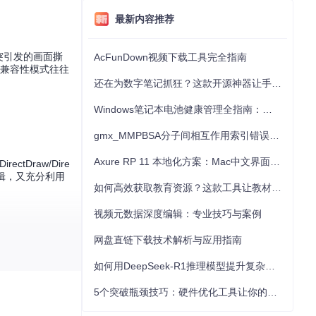
最新内容推荐
冲突引发的画面撕
AcFunDown视频下载工具完全指南
如兼容性模式往往
还在为数字笔记抓狂？这款开源神器让手写批注效率提升300%
Windows笔记本电池健康管理全指南：从根源解决电池损耗问题
gmx_MMPBSA分子间相互作用索引错误的深度诊断与解决
Axure RP 11 本地化方案：Mac中文界面优化与原型设计工具汉化全指南
tDraw/Dire
辑，又充分利用
如何高效获取教育资源？这款工具让教材下载效率提升80%
视频元数据深度编辑：专业技巧与案例
网盘直链下载技术解析与应用指南
/目录下的HLSL文
过智能缓存策略优化纹
如何用DeepSeek-R1推理模型提升复杂任务解决能力：完整指南
5个突破瓶颈技巧：硬件优化工具让你的电脑性能提升30%