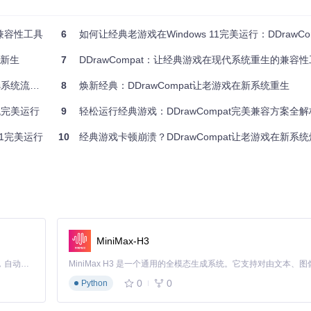
的兼容性工具
6
如何让经典老游戏在Windows 11完美运行：DDrawComp
U
发新生
7
DDrawCompat：让经典游戏在现代系统重生的兼容
//gitcode.com/gh_mirrors/dd/DDrawCompat
Draw游戏
8
焕新经典：DDrawCompat让老游戏在新系统重生
t日志文件，确认工具已成功加载
系统完美运行
9
轻松运行经典游戏：DDrawCompat完美兼容方案全解
11完美运行
10
经典游戏卡顿崩溃？DDrawCompat让老游戏在新系
rface.cpp等实现传统表面管理接口的现代化封装
到现代API的指令转换
游戏内覆盖配置界面，支持实时参数调整
r实现高效的API拦截与重定向
MiniMax-H3
Claude Code 的开源替代方案。连接任意大模型，编辑代码，运行命令，自动验证 — 全自动执行。用 Rust 构建，极致性能。 ｜ An open-source alternative to Claude Code. Connect any LLM, edit code, run commands, and verify changes — autonomously. Built in Rust for speed. Get Started
0
0
Python
ear可显著提升画面平滑度