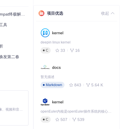
项目优选
收起
at终极解决方案
性工具
kernel
deepin linux kernel
析
33
16
C
统焕发第二春
docs
暂无描述
843
5.64 K
Markdown
kernel
MiniMax H3 是一个通用的全模态生成系统。它支持对由文本、图像、视频和音频组成的多模态上下文进行统一理解，并能生成分辨率高达 2K、时长可达 15 秒的带原生立体声音频的视频。得益于面向任务泛化的系统设计，H3 在预训练阶段就已具备广泛的多模态上下文理解与生成能力，能够出色地执行复杂的多模态指令。
openEuler内核是openEuler操作系统的核心，既是系统性能与稳定性的基石，也是连接处理器、设备与服务的桥梁。
507
539
C