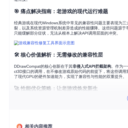
🎯 痛点解决指南：老游戏的现代运行难题
经典游戏在现代Windows系统中常见的兼容性问题主要表现为三大类：D
裂，以及系统资源管理机制差异造成的性能骤降。这些问题源于早期
只能缓解部分症状，无法从根本上解决API调用层面的冲突。
🛠️ 核心价值解析：无需修改的兼容性层
DDrawCompat的核心创新在于其
非侵入式API拦截架构
。作为一个
ct3D接口的调用，在不修改游戏原始代码的前提下，将这些调
了现代GPU的硬件加速能力，实现了兼容性与性能的双重提升。
🚀 性能优化策略：让老游戏焕发新生
项目通过多重技术手段实现性能突破：在
表面管理系统
（Surf
件）提供从点采样到Lanczos的多种滤波算法，在提升画质的同
理资源分配，使原本频繁卡顿的游戏在现代硬件上实现稳定60帧
💻 场景应用指南：三步完成部署
相关内容推荐