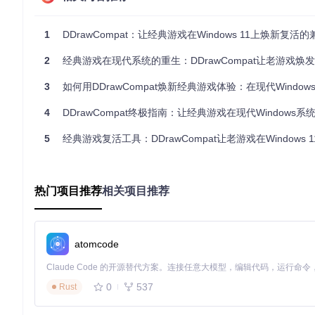
环境准备要求
操作系统：Windows Vista/7/8/10/11（64位或32位）
1
DDrawCompat：让经典游戏在Windows 11上焕新复活
硬件支持：SSE2指令集兼容CPU，Shader Model 3.0以上GP
驱动要求：WDDM 1.1及以上版本图形驱动（Vista/7系统）
2
经典游戏在现代系统的重生：DDrawCompat让老游戏焕
快速部署流程
获取工具包
：从项目仓库克隆最新代码
git clone https:
3
如何用DDrawCompat焕新经典游戏体验：在现代Windows系统流畅运行Direct
文件部署
：将编译生成的ddraw.dll复制到游戏主程序目录
验证运行
：启动游戏后检查同目录下生成的DDrawCompa
4
DDrawCompat终极指南：让经典游戏在现代Windows
🔍 技术架构解析：模块化设计的兼容性方案
5
经典游戏复活工具：DDrawCompat让老游戏在Windows 
项目采用分层架构设计，核心功能分布在多个专业模块：
DirectDraw适配层
（DDraw/目录）：通过DirectDrawSu
热门项目推荐
相关项目推荐
Direct3D转换层
（Direct3d/目录）：提供从Direct3D 1-7
配置管理系统
（Config/目录）：通过Setting.cpp实现
钩子框架
（Common/Hook.h）：基于VtableHookVisito
atomcode
⚙️ 进阶技巧：释放工具全部潜力
0
537
Rust
配置优化建议
对于2D游戏，在DDrawCompat.ini中启用BltFilter=Bilin