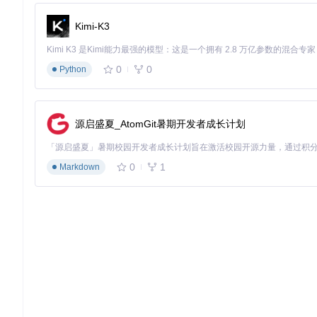
遇到帧率不稳定时，尝试设置FpsLimiter=60并开启VSync
通过ConfigHotKey调出配置界面（默认Ctrl+Shift+F1
Kimi-K3
常见问题诊断
日志文件无生成：检查ddraw.dll与游戏exe的位数是否匹配（3
画面闪烁：尝试启用SurfacePatches=1修复表面翻转同步问题
性能下降：在高级设置中关闭Stats显示功能，减少CPU占用
0
0
Python
DDrawCompat通过技术创新弥合了经典游戏与现代系统之
无论是怀旧玩家还是游戏 preservation 爱好者，都能
源启盛夏_AtomGit暑期开发者成长计划
DDrawCompat
0
1
Markdown
DirectDraw and Direct3D 1-7 compatibility, performance and
项目地址：
https://gitcode.com/gh_mirrors/dd/DDrawCompat