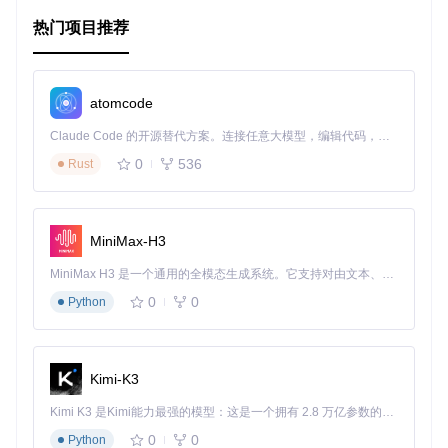
平滑滚动
：提供无卡顿的页面滚动体验，提高用户体验。
热门项目推荐
动态图像动画
：根据页面滚动状态，图像有层次地展现，
增加视觉魅力。
兼容性
：适用于各种浏览器和设备，包括移动设备。
可定制性强
：可以根据项目需求调整动画效果和参数设
atomcode
置。
开放源码
：遵循许可协议，可用于个人和商业项目，只需
Claude Code 的开源替代方案。连接任意大模型，编辑代码，运行命令，自动验证 — 全自动执行。用 Rust 构建，极致性能。 ｜ An open-source alternative to Claude Code. Connect any LLM, edit code, run commands, and verify changes — autonomously. Built in Rust for speed. Get Started
遵守相关许可条款。
0
536
Rust
跟随
Codrops 的社交媒体
，获取更多创意和技术更新。开始利
用这个开源项目，为你的网站注入新的活力吧！
MiniMax-H3
MiniMax H3 是一个通用的全模态生成系统。它支持对由文本、图像、视频和音频组成的多模态上下文进行统一理解，并能生成分辨率高达 2K、时长可达 15 秒的带原生立体声音频的视频。得益于面向任务泛化的系统设计，H3 在预训练阶段就已具备广泛的多模态上下文理解与生成能力，能够出色地执行复杂的多模态指令。
0
0
Python
Kimi-K3
Kimi K3 是Kimi能力最强的模型：这是一个拥有 2.8 万亿参数的混合专家（MoE）模型，具备原生视觉理解能力，并支持 100 万 token 的上下文窗口。
0
0
Python