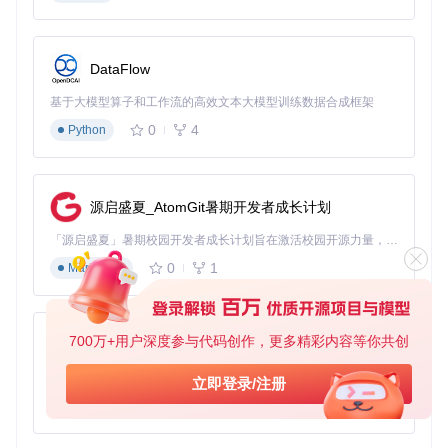
DataFlow
基于大模型算子和工作流的高效文本大模型训练数据合成框架
0
4
Python
源启盛夏_AtomGit暑期开发者成长计划
「源启盛夏」暑期校园开发者成长计划旨在激活校园开源力量，通过积分激励、认证扶持、资源倾斜等形式，引导高校组织和开发者完成「入驻 — 建项目 — 做贡献 — 获认证 — 得资源」的完整闭环。无论你是想带领社团入驻平台的组织者，还是希望用代码贡献证明自己的开发者，都能在这里找到属于你的成长路径。
0
1
Markdown
700万+用户深度参与代码创作，更多精彩内容等你共创
py-xiaozhi
基于Python的Xiaozhi AI，适用于想要完整Xiaozhi体验而无需拥有专用硬件的用户。
立即登录/注册
0
1
Python