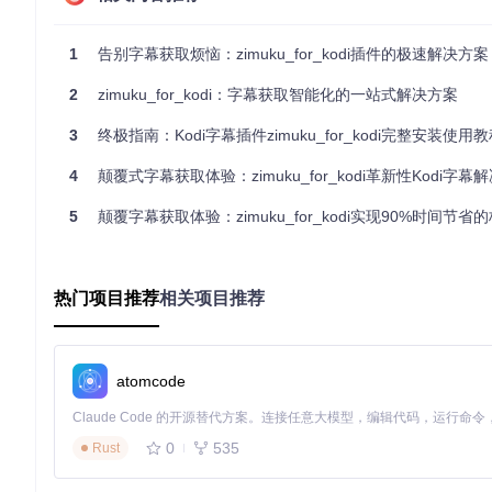
外语学习场景：沉浸式语言环境构建
1
告别字幕获取烦恼：zimuku_for_kodi插件的极速解决方案
学习德语影片时，启用「双语对照」模式，字幕区域同步显示德语
经典影片修复：稀有字幕资源挖掘
2
zimuku_for_kodi：字幕获取智能化的一站式解决方案
针对1980年代经典影片，插件通过「历史版本追踪」技术，从
3
终极指南：Kodi字幕插件zimuku_for_kodi完整安装使用
远程投影场景：低带宽环境优化
4
颠覆式字幕获取体验：zimuku_for_kodi革新性Kodi字幕
在会议室投影播放时，插件自动切换至「低带宽模式」，优先加载
5
颠覆字幕获取体验：zimuku_for_kodi实现90%时间节省
实施流程：三步构建专属字幕系统 💻
第一步：获取插件资源
热门项目推荐
相关项目推荐
从指定仓库克隆项目文件：
git 
clone
atomcode
⚠️ 风险提示：确保网络稳定，克隆中断可能导致文件损坏，建议
0
535
Rust
第二步：Kodi插件部署
将插件压缩为ZIP格式