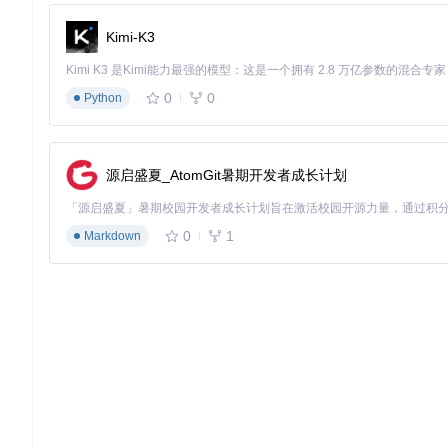
进入Kodi「插件-从 zip 文件安装」界面
选择压缩包完成安装 ⚠️ 风险提示：安装未知来源插件需在K
Kimi-K3
第三步：个性化配置
在插件设置界面完成：
0
0
Python
默认字幕语言优先级排序
下载路径自定义（建议设置为媒体库同目录）
开启「自动匹配」功能，实现播放时无缝加载
源启盛夏_AtomGit暑期开发者成长计划
优化策略：五大技巧提升使用体验 ⚙️
0
1
Markdown
检索精准度优化
使用「标题+年份+编码格式」三重关键词（如"星际穿越 2014 Bl
字幕样式定制方案
通过Kodi「设置-界面-字体」调整：
推荐使用「思源黑体」提升中文字符显示效果
字幕位置设置为画面下方1/5处，避免遮挡画面
缓存管理机制
定期执行「清理缓存」操作（路径：插件设置-维护-清理缓存），