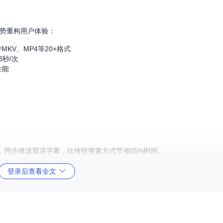
心优势重构用户体验：
KV、MP4等20+格式
3秒/次
性能
，同步推送双语字幕，比传统搜索方式节省65%时间。
登录后查看全文
匹配包含领域术语的字幕版本，知识获取效率提升40%。
过滤不适内容，成人账号保留原声双语字幕。