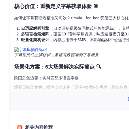
核心价值：重新定义字幕获取体验 🎯
如何让字幕获取既精准又高效？zimuku_for_kodi凭借三大核
自适应解析引擎
（自动识别视频编码格式的智能系统），支持M
多语言检索矩阵
，覆盖30+语种字幕资源，响应速度提升至0.
轻量化架构设计
，内存占用低于5MB，不影响媒体中心运行
字幕库插件品牌标识，象征高效精准的字幕服务
场景化方案：6大场景解决实际痛点 🔍
跨国剧集追更：实时匹配多语言字幕
观看日韩剧集时，插件自动识别「剧名+集数+分辨率」组合信息
纪录片学术研究：专业术语精准匹配
研究人员观看学术纪录片时，可通过「专业词汇过滤」功能，优先
家庭影院系统：多人观影个性化配置
家庭共享观影时，支持为不同用户保存字幕偏好，儿童账号自动
相关内容推荐