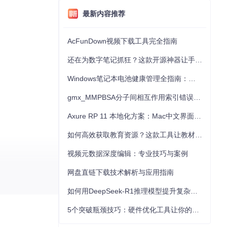
最新内容推荐
AcFunDown视频下载工具完全指南
还在为数字笔记抓狂？这款开源神器让手写批注效率提升300%
Windows笔记本电池健康管理全指南：从根源解决电池损耗问题
gmx_MMPBSA分子间相互作用索引错误的深度诊断与解决
Axure RP 11 本地化方案：Mac中文界面优化与原型设计工具汉化全指南
如何高效获取教育资源？这款工具让教材下载效率提升80%
视频元数据深度编辑：专业技巧与案例
网盘直链下载技术解析与应用指南
如何用DeepSeek-R1推理模型提升复杂任务解决能力：完整指南
5个突破瓶颈技巧：硬件优化工具让你的电脑性能提升30%