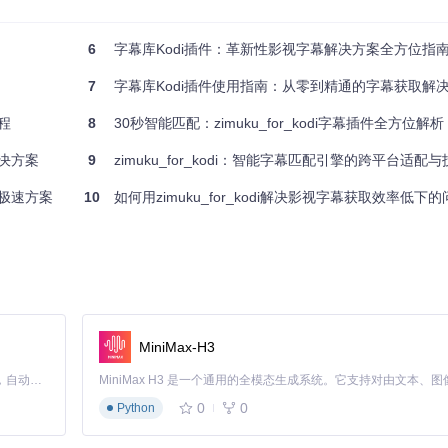
6
字幕库Kodi插件：革新性影视字幕解决方案全方位指
原文与中文翻译，配合Kodi的播放速度调节，创造高效语言学习环境。
7
字幕库Kodi插件使用指南：从零到精通的字幕获取解
存档资源中匹配适配字幕，使70%的老片重获观赏价值。
教程
8
30秒智能匹配：zimuku_for_kodi字幕插件全方位解析
解决方案
9
zimuku_for_kodi：智能字幕匹配引擎的跨平台适配
压缩后的字幕文件，传输体积减少60%，避免缓冲卡顿。
的极速方案
10
如何用zimuku_for_kodi解决影视字幕获取效率低下
MiniMax-H3
Claude Code 的开源替代方案。连接任意大模型，编辑代码，运行命令，自动验证 — 全自动执行。用 Rust 构建，极致性能。 ｜ An open-source alternative to Claude Code. Connect any LLM, edit code, run commands, and verify changes — autonomously. Built in Rust for speed. Get Started
使用
--depth 1
参数减少下载量
0
0
Python