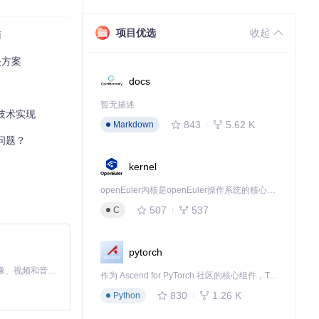
项目优选
收起
南
决方案
docs
暂无描述
与技术实现
843
5.62 K
Markdown
的问题？
kernel
openEuler内核是openEuler操作系统的核心，既是系统性能与稳定性的基石，也是连接处理器、设备与服务的桥梁。
507
537
C
pytorch
MiniMax H3 是一个通用的全模态生成系统。它支持对由文本、图像、视频和音频组成的多模态上下文进行统一理解，并能生成分辨率高达 2K、时长可达 15 秒的带原生立体声音频的视频。得益于面向任务泛化的系统设计，H3 在预训练阶段就已具备广泛的多模态上下文理解与生成能力，能够出色地执行复杂的多模态指令。
作为 Ascend for PyTorch 社区的核心组件，TorchNPU 是昇腾专为 PyTorch 打造的深度学习适配插件，使 PyTorch 框架能够直接调用昇腾 NPU，为开发者提供昇腾 AI 处理器的超强算力。
830
1.26 K
Python