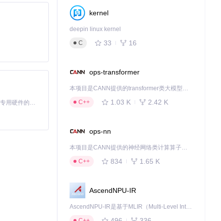
kernel
deepin linux kernel
33
16
C
ops-transformer
本项目是CANN提供的transformer类大模型算子库，实现网络在NPU上加速计算。
1.03 K
2.42 K
C++
基于Python的Xiaozhi AI，适用于想要完整Xiaozhi体验而无需拥有专用硬件的用户。
ops-nn
本项目是CANN提供的神经网络类计算算子库，实现网络在NPU上加速计算。
834
1.65 K
C++
AscendNPU-IR
AscendNPU-IR是基于MLIR（Multi-Level Intermediate Representation）构建的，面向昇腾亲和算子编译时使用的中间表示，提供昇腾完备表达能力，通过编译优化提升昇腾AI处理器计算效率，支持通过生态框架使能昇腾AI处理器与深度调优
496
336
C++