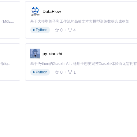
odi设置中开启「未知来源」选项，安装后建议关闭
DataFlow
Kimi K3 是Kimi能力最强的模型：这是一个拥有 2.8 万亿参数的混合专家（MoE）模型，具备原生视觉理解能力，并支持 100 万 token 的上下文窗口。
基于大模型算子和工作流的高效文本大模型训练数据合成框架
0
4
Python
py-xiaozhi
「源启盛夏」暑期校园开发者成长计划旨在激活校园开源力量，通过积分激励、认证扶持、资源倾斜等形式，引导高校组织和开发者完成「入驻 — 建项目 — 做贡献 — 获认证 — 得资源」的完整闭环。无论你是想带领社团入驻平台的组织者，还是希望用代码贡献证明自己的开发者，都能在这里找到属于你的成长路径。
0
1
Python
uRay"），匹配准确率提升至92%
建议保留最近30天字幕文件，节省60%存储空间