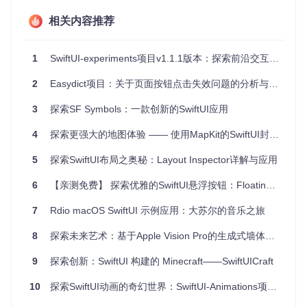
应用场景
相关内容推荐
娱乐应用
：为游戏或庆祝活动增添烟花、彩带或雪花效果。
1
SwiftUI-experiments项目v1.1.1版本：探索前沿交互设计的三项创新实验
天气应用
：实时动态展现雨滴、雪片的飘落，增强用户体
验。
2
Easydict项目：关于页面按钮点击失效问题的分析与解决
音乐应用
：随着音符起舞的火花，让听觉享受与视觉冲击并
存。
3
探索SF Symbols：一款创新的SwiftUI应用
品牌推广
：使用自定义图片和文字效果，将品牌形象融入粒
子动画，创造出独特的互动体验。
4
探索更强大的地图体验 —— 使用MapKit的SwiftUI封装库
项目特点
5
探索SwiftUI布局之奥秘：Layout Inspector详解与应用
6
【亲测免费】 探索优雅的SwiftUI悬浮按钮：FloatingButton
易用性
：提供的预设效果可直接拖放至SwiftUI视图，快速
生成酷炫效果。
7
Rdio macOS SwiftUI 示例应用：大苏尔的音乐之旅
灵活性
：自定义粒子系统，允许创建独一无二的效果，适
应不同项目需求。
8
探索未来艺术：基于Apple Vision Pro的生成式墙体艺术
文档完善
：采用Apple的DocC文档风格，拥有详尽的教程
和示例，学习成本低。
9
探索创新：SwiftUI 构建的 Minecraft——SwiftUICraft
开源社区
：鼓励贡献和反馈，持续改进和更新。
10
探索SwiftUI动画的奇幻世界：SwiftUI-Animations项目解析与推荐
快速上手