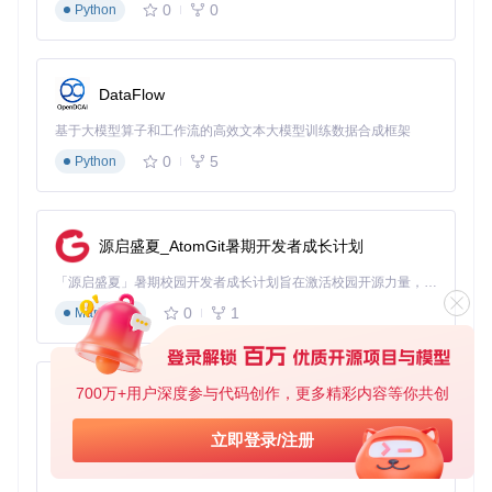
0
0
Python
DataFlow
基于大模型算子和工作流的高效文本大模型训练数据合成框架
0
5
Python
源启盛夏_AtomGit暑期开发者成长计划
「源启盛夏」暑期校园开发者成长计划旨在激活校园开源力量，通过积分激励、认证扶持、资源倾斜等形式，引导高校组织和开发者完成「入驻 — 建项目 — 做贡献 — 获认证 — 得资源」的完整闭环。无论你是想带领社团入驻平台的组织者，还是希望用代码贡献证明自己的开发者，都能在这里找到属于你的成长路径。
0
1
Markdown
700万+用户深度参与代码创作，更多精彩内容等你共创
py-xiaozhi
基于Python的Xiaozhi AI，适用于想要完整Xiaozhi体验而无需拥有专用硬件的用户。
立即登录/注册
0
1
Python