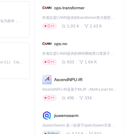
ops-transformer
本项目是CANN提供的transformer类大模型算子库，实现网络在NPU上加速计算。
Toonflow 是一款 AI 短剧漫剧工具，能够利用 AI 技术将小说自动转化为剧本，并结合 AI 生成的图片和视频，实现高效的短剧创作。借助 Toonflow，可以轻松完成从文字到影像的全流程，让短剧制作变得更加智能与便捷。
1.03 K
2.43 K
C++
ops-nn
本项目是CANN提供的神经网络类计算算子库，实现网络在NPU上加速计算。
833
1.64 K
C++
免费、本地、开源的 24/7 全天候 Cowork 应用，以及适用于 Gemini CLI、Claude Code、Codex、OpenCode、Qwen Code、Goose CLI、Auggie 等的 OpenClaw | 🌟 喜欢就点star吧
AscendNPU-IR
AscendNPU-IR是基于MLIR（Multi-Level Intermediate Representation）构建的，面向昇腾亲和算子编译时使用的中间表示，提供昇腾完备表达能力，通过编译优化提升昇腾AI处理器计算效率，支持通过生态框架使能昇腾AI处理器与深度调优
496
334
C++
jiuwenswarm
JiuwenSwarm 是一款基于openJiuwen开发的智能AI Agent，它能够将大语言模型的强大能力，通过你日常使用的各类通讯应用，直接延伸至你的指尖。
3.14 K
842
Python