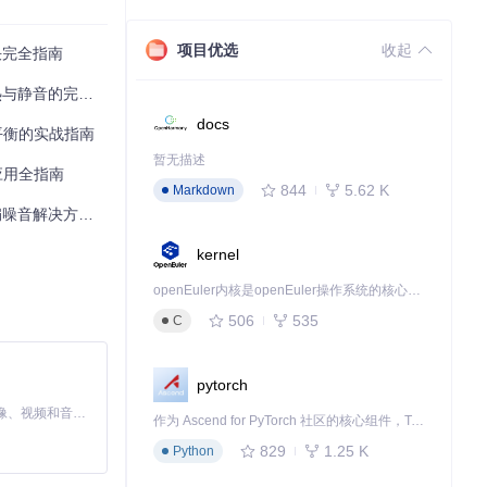
项目优选
收起
决完全指南
的完美平衡？
docs
热平衡的实战指南
暂无描述
应用全指南
844
5.62 K
Markdown
决方案全攻略
kernel
openEuler内核是openEuler操作系统的核心，既是系统性能与稳定性的基石，也是连接处理器、设备与服务的桥梁。
506
535
C
pytorch
MiniMax H3 是一个通用的全模态生成系统。它支持对由文本、图像、视频和音频组成的多模态上下文进行统一理解，并能生成分辨率高达 2K、时长可达 15 秒的带原生立体声音频的视频。得益于面向任务泛化的系统设计，H3 在预训练阶段就已具备广泛的多模态上下文理解与生成能力，能够出色地执行复杂的多模态指令。
作为 Ascend for PyTorch 社区的核心组件，TorchNPU 是昇腾专为 PyTorch 打造的深度学习适配插件，使 PyTorch 框架能够直接调用昇腾 NPU，为开发者提供昇腾 AI 处理器的超强算力。
829
1.25 K
Python