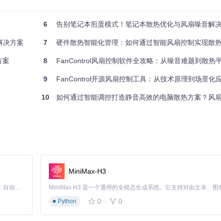
6
告别笔记本煎蛋模式！笔记本散热优化与风扇噪音解
解决方案
7
硬件散热智能化管理：如何通过智能风扇控制实现散热与静音
方案
8
FanControl风扇控制软件全攻略：从噪音难题到散
9
FanControl开源风扇控制工具：从技术原理到场景化
10
如何通过智能调控打造静音高效的电脑散热方案？风扇噪音解
cm²
M风扇组合
转速≥2000RPM
MiniMax-H3
Claude Code 的开源替代方案。连接任意大模型，编辑代码，运行命令，自动验证 — 全自动执行。用 Rust 构建，极致性能。 ｜ An open-source alternative to Claude Code. Connect any LLM, edit code, run commands, and verify changes — autonomously. Built in Rust for speed. Get Started
0
0
Python