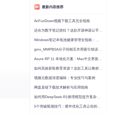
最新内容推荐
AcFunDown视频下载工具完全指南
还在为数字笔记抓狂？这款开源神器让手写批注效率提升300%
Windows笔记本电池健康管理全指南：从根源解决电池损耗问题
gmx_MMPBSA分子间相互作用索引错误的深度诊断与解决
Axure RP 11 本地化方案：Mac中文界面优化与原型设计工具汉化全指南
如何高效获取教育资源？这款工具让教材下载效率提升80%
视频元数据深度编辑：专业技巧与案例
网盘直链下载技术解析与应用指南
如何用DeepSeek-R1推理模型提升复杂任务解决能力：完整指南
5个突破瓶颈技巧：硬件优化工具让你的电脑性能提升30%