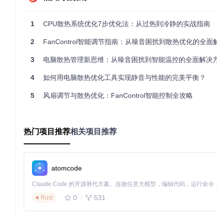
4. 环境因素评估
记录并分析环境影响：
1
CPU散热系统优化7步优化法：从过热到冷静的实战指南
室温超过28℃时的系统表现
2
FanControl智能调节指南：从噪音困扰到散热优化的全面
机箱摆放位置是否通风良好
长时间高负载运行（如游戏、渲染）后的温度变化曲线
3
电脑散热管理新思维：从噪音困扰到智能温控的全面解决
🔧 优化方案：六维提升散热效率
4
如何用电脑散热优化工具实现静音与性能的完美平衡？
1. 散热器选择与安装规范
5
风扇调节与散热优化：FanControl智能控制全攻略
根据CPU功耗选择适配方案：
入门级（TDP≤65W）
：推荐4热管塔式散热器，散热面积≥120
热门项目推荐
相关项目推荐
主流级（65W<TDP≤125W）
：选择6热管散热器+12cm PW
发烧级（TDP>125W）
：240mm及以上水冷散热系统，确保水泵
安装要点：
atomcode
1. 清洁CPU表面旧硅脂，使用异丙醇擦拭至无残留

2. 在CPU中心挤入一粒黄豆大小的硅脂（约0.2g）

0
531
Rust
3. 散热器扣具对角线顺序拧紧，力矩控制在5-8N·cm
