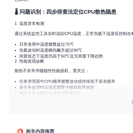
🌡️ 问题识别：四步排查法定位CPU散热隐患
1. 温度异常检测
通过系统监控工具实时追踪CPU温度，正常负载下温度应控制在
日常使用中温度频繁超过75℃
负载波动时温度瞬间飙升超过90℃
闲置状态下温度仍高于50℃且无明显下降趋势
2. 性能表现诊断
散热不良常伴随隐性性能损耗，需关注：
任务管理器中CPU频率频繁波动或持续低于基准频率
多任务处理时出现无预警卡顿或程序崩溃
相同工作负载下完成时间明显延长
3. 物理症状检查
定期进行硬件检查，注意：
散热器风扇异响或转速异常
散热片表面有明显灰尘堆积
开机后机箱侧面或出风口温度异常偏高
相关内容推荐