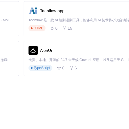
Toonflow-app
Kimi K3 是Kimi能力最强的模型：这是一个拥有 2.8 万亿参数的混合专家（MoE）模型，具备原生视觉理解能力，并支持 100 万 token 的上下文窗口。
，后置1×120mm排风风扇
0
15
HTML
截面积≥70%
AionUi
「源启盛夏」暑期校园开发者成长计划旨在激活校园开源力量，通过积分激励、认证扶持、资源倾斜等形式，引导高校组织和开发者完成「入驻 — 建项目 — 做贡献 — 获认证 — 得资源」的完整闭环。无论你是想带领社团入驻平台的组织者，还是希望用代码贡献证明自己的开发者，都能在这里找到属于你的成长路径。
ermal Grizzly Kryonaut
垫，厚度根据间隙选择0.5-2mm
0
6
TypeScript
使用