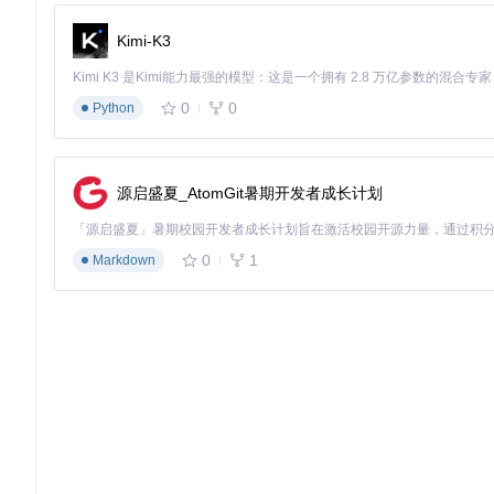
2. 风道优化与机箱改造
Kimi-K3
实施有效的空气流动设计：
前进后出基础风道：前置2×120mm进风风扇（风量≥60CFM）
0
0
Python
顶部辅助排风：安装1-2个140mm风扇，形成热空气上升通道
线缆管理：使用理线带固定线缆，避免阻碍空气流通，保持风道
3. 硅脂与散热垫升级
源启盛夏_AtomGit暑期开发者成长计划
核心材料选择指南：
CPU硅脂
：选择导热系数≥8W/(m·K)的含银硅脂，如Arctic MX-4或Th
芯片组散热垫
：北桥/南桥区域使用硬度30 Shore OO的硅胶
0
1
Markdown
显存散热
：显卡显存颗粒可添加0.5mm厚导热垫，配合散热片
4. 风扇智能调速策略
通过BIOS或软件设置实现精准控温：
# 示例：基于温度的PWM调速曲线

温度 < 40℃：风扇转速 30%（约800RPM）

40℃ ≤ 温度 < 60℃：线性提升至 60%（约1500RPM）

60℃ ≤ 温度 < 75℃：线性提升至 80%（约2000RPM）
