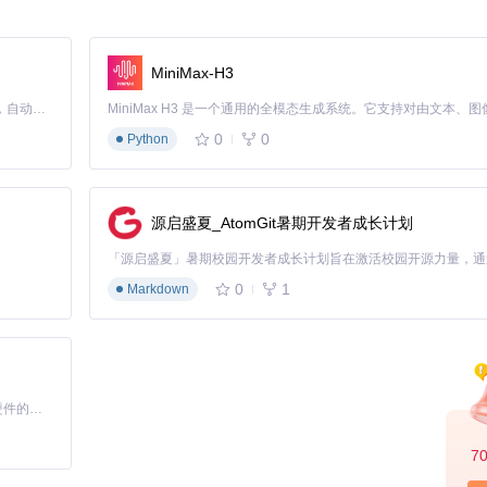
灵活配置的空间。想象模型搜索就像图书馆找书——系统会先在指定区域
MiniMax-H3
Claude Code 的开源替代方案。连接任意大模型，编辑代码，运行命令，自动验证 — 全自动执行。用 Rust 构建，极致性能。 ｜ An open-source alternative to Claude Code. Connect any LLM, edit code, run commands, and verify changes — autonomously. Built in Rust for speed. Get Started
0
0
Python
结构：
源启盛夏_AtomGit暑期开发者成长计划
/
户，通过
extra_model_paths.yaml
实现跨工具共享：
0
1
Markdown
diff/model"
基于Python的Xiaozhi AI，适用于想要完整Xiaozhi体验而无需拥有专用硬件的用户。
链接将所有模型集中存储在专用硬盘，再链接到各工具所需路径。
7