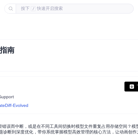
按下
快速开启搜索
/
决指南
Support
teDiff-Evolved
径错误而中断，或是在不同工具间切换时模型文件重复占用存储空间？模
文将从问题诊断到深度优化，带你系统掌握模型高效管理的核心方法，让动画创