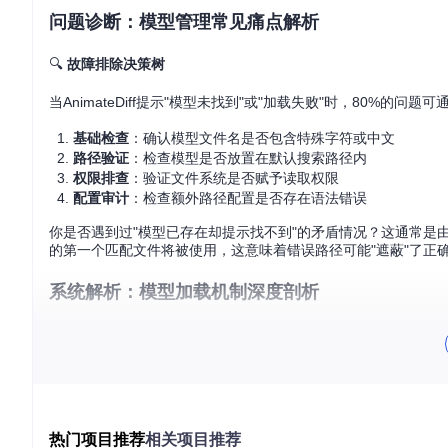
问题诊断：模型管理常见痛点解析
🔍
故障排除决策树
当AnimateDiff提示"模型未找到"或"加载失败"时，80%的问
基础检查
：确认模型文件名是否包含特殊字符或中文
路径验证
：检查模型是否放置在默认搜索路径内
权限排查
：验证文件系统是否赋予读取权限
配置审计
：检查额外路径配置是否存在语法错误
你是否遇到过"模型已存在却提示找不到"的矛盾情况？这通常是由
的第一个匹配文件将被使用，这意味着错误路径可能"遮蔽"了正
系统解析：模型加载机制深度剖析
要解决模型管理问题，首先需要理解ComfyUI-AnimateDiff的
🧩
路径搜索流程
：
从默认安装路径开始搜索
按顺序检查
extra_model_paths.yaml
中定义的所有路径
热门项目推荐
相关项目推荐
加载第一个匹配的模型文件