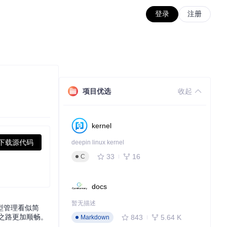
登录
注册
项目优选
收起
kernel
下载源代码
deepin linux kernel
33
16
C
docs
暂无描述
型管理看似简
作之路更加顺畅。
843
5.64 K
Markdown