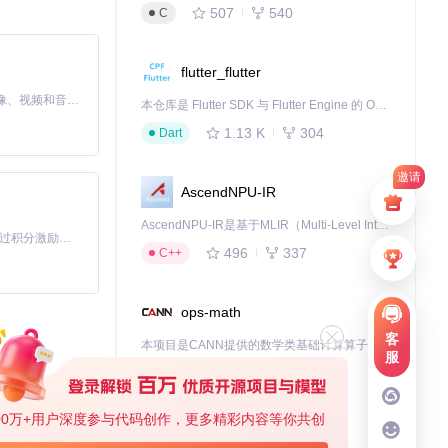
507
540
C
查找，找不到时
flutter_flutter
MiniMax H3 是一个通用的全模态生成系统。它支持对由文本、图像、视频和音频组成的多模态上下文进行统一理解，并能生成分辨率高达 2K、时长可达 15 秒的带原生立体声音频的视频。得益于面向任务泛化的系统设计，H3 在预训练阶段就已具备广泛的多模态上下文理解与生成能力，能够出色地执行复杂的多模态指令。
本仓库是 Flutter SDK 与 Flutter Engine 的 OpenHarmony 适配版本，由 CPF-Flutter 团队维护。开发者可使用熟悉的 Flutter 技术栈开发 OpenHarmony 应用，3.35.7 及以后的适配版本可基于本仓库源码构建支持 OpenHarmony 的 Flutter Engine。
1.13 K
304
Dart
邀请
AscendNPU-IR
AscendNPU-IR是基于MLIR（Multi-Level Intermediate Representation）构建的，面向昇腾亲和算子编译时使用的中间表示，提供昇腾完备表达能力，通过编译优化提升昇腾AI处理器计算效率，支持通过生态框架使能昇腾AI处理器与深度调优
「源启盛夏」暑期校园开发者成长计划旨在激活校园开源力量，通过积分激励、认证扶持、资源倾斜等形式，引导高校组织和开发者完成「入驻 — 建项目 — 做贡献 — 获认证 — 得资源」的完整闭环。无论你是想带领社团入驻平台的组织者，还是希望用代码贡献证明自己的开发者，都能在这里找到属于你的成长路径。
496
337
C++
ops-math
客
本项目是CANN提供的数学类基础计算算子库，实现网络在NPU上加速计算。
服
1.24 K
1.36 K
C++
00万+用户深度参与代码创作，更多精彩内容等你共创
jiuwenswarm