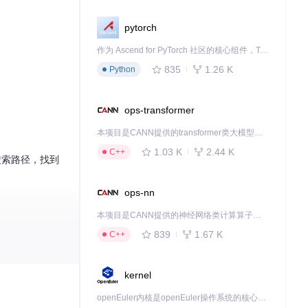
pytorch
作为 Ascend for PyTorch 社区的核心组件，TorchNPU 是昇腾专为 PyTorch 打造的深度学习适配插件，使 PyTorch 框架能够直接调用昇腾 NPU，为开发者提供昇腾 AI 处理器的超强算力。
835
1.26 K
Python
ops-transformer
本项目是CANN提供的transformer类大模型算子库，实现网络在NPU上加速计算。
1.03 K
2.44 K
C++
搜索路径，找到
ops-nn
本项目是CANN提供的神经网络类计算算子库，实现网络在NPU上加速计算。
839
1.67 K
C++
kernel
openEuler内核是openEuler操作系统的核心，既是系统性能与稳定性的基石，也是连接处理器、设备与服务的桥梁。