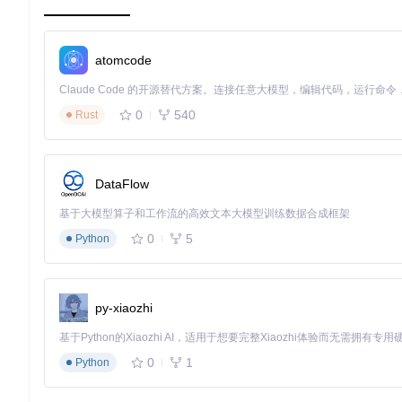
这种设计既保证了基础用户的使用便捷性，又为高级用户提供了
才会扩大搜索范围，最终取到找到的第一本书。
atomcode
创新方案：多场景模型管理策略
0
540
针对不同使用场景，我们提供三种创新管理方案：
Rust
🛠️
单工具专用方案
适合仅使用ComfyUI的用户，采用默认路径
运动模型：
ComfyUI/models/animatediff_models/
DataFlow
运动LoRA：
ComfyUI/models/animatediff_motion_lora
基于大模型算子和工作流的高效文本大模型训练数据合成框架
🛠️
多工具共享方案
适合同时使用Stable Diffusion WebUI的用
0
5
Python
animatediff_models:
-
"stable-diffusion-webui/extensions/sd-webui-animate
py-xiaozhi
-
"ComfyUI/models/animatediff_models"
🛠️
专业级集中管理方案
适合拥有大量模型的专业用户，通过符号
0
1
Python
实践验证：三步配置验证法