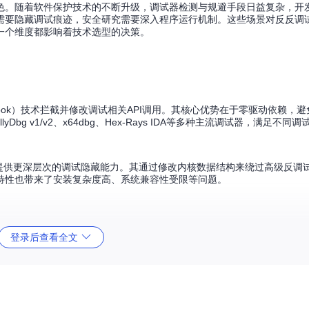
色。随着软件保护技术的不断升级，调试器检测与规避手段日益复杂，开
需要隐藏调试痕迹，安全研究需要深入程序运行机制。这些场景对反反调
一个维度都影响着技术选型的决策。
挂钩（Hook）技术拦截并修改调试相关API调用。其核心优势在于零驱动依赖，
Dbg v1/v2、x64dbg、Hex-Rays IDA等多种主流调试器，满足不
系统内核以提供更深层次的调试隐藏能力。其通过修改内核数据结构来绕过高级反
特性也带来了安装复杂度高、系统兼容性受限等问题。
登录后查看全文
ions.cpp
定义了所有拦截的调试相关函数。该工具通过修改目标进程的导
，它可以修改
IsDebuggerPresent
、
CheckRemoteDebuggerPresent
等