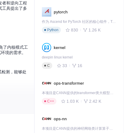
发者和逆向工程
试工具提出了多
pytorch
作为 Ascend for PyTorch 社区的核心组件，TorchNPU 是昇腾专为 PyTorch 打造的深度学习适配插件，使 PyTorch 框架能够直接调用昇腾 NPU，为开发者提供昇腾 AI 处理器的超强算力。
830
1.26 K
Python
避免了内核模式工
kernel
同调试环境的需求。
deepin linux kernel
33
16
C
调试检测，能够处
ops-transformer
本项目是CANN提供的transformer类大模型算子库，实现网络在NPU上加速计算。
1.03 K
2.42 K
C++
入表，将系统A
ops-nn
函数的返回值，
本项目是CANN提供的神经网络类计算算子库，实现网络在NPU上加速计算。