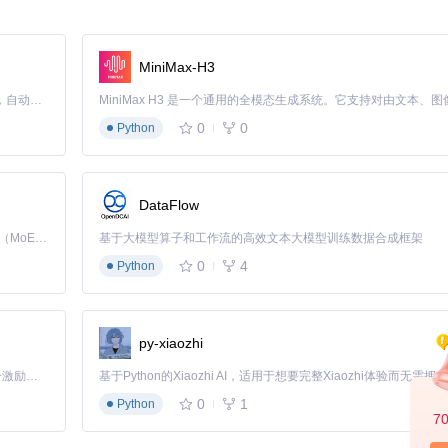
njectorCLI/
工具，用户可以轻松将反反调试功能注入任何被调试进程。其
/
，为不同调试环境提供了一致的反反调试体验。
MiniMax-H3
Claude Code 的开源替代方案。连接任意大模型，编辑代码，运行命令，自动验证 — 全自动执行。用 Rust 构建，极致性能。 ｜ An open-source alternative to Claude Code. Connect any LLM, edit code, run commands, and verify changes — autonomously. Built in Rust for speed. Get Started
限性。由于运行在用户空间，它无法绕过基于内核数据结构的高级反调试检测。
0
0
Python
。
DataFlow
控制块（PCB）和线程控制块（TCB），以隐藏调试器的存在。它能够拦截
Kimi K3 是Kimi能力最强的模型：这是一个拥有 2.8 万亿参数的混合专家（MoE）模型，具备原生视觉理解能力，并支持 100 万 token 的上下文窗口。
基于大模型算子和工作流的高效文本大模型训练数据合成框架
到调试器。
0
4
Python
绕过许多基于内核的调试检测。它提供了系统范围的调试隐藏能力，适合处理
py-xiaozhi
「源启盛夏」暑期校园开发者成长计划旨在激活校园开源力量，通过积分激励、认证扶持、资源倾斜等形式，引导高校组织和开发者完成「入驻 — 建项目 — 做贡献 — 获认证 — 得资源」的完整闭环。无论你是想带领社团入驻平台的组织者，还是希望用代码贡献证明自己的开发者，都能在这里找到属于你的成长路径。
需要安装内核驱动，用户必须处理驱动签名问题，这在某些系统环境下可能变
0
1
Python
崩溃。
7