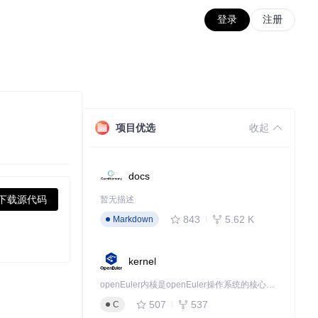
登录
注册
项目优选
收起
docs
下载源代码
暂无描述
843
5.62 K
Markdown
kernel
openEuler内核是openEuler操作系统的核心，既是系统性能与稳定性的基石，也是连接处理器、设备与服务的桥梁。
507
537
C