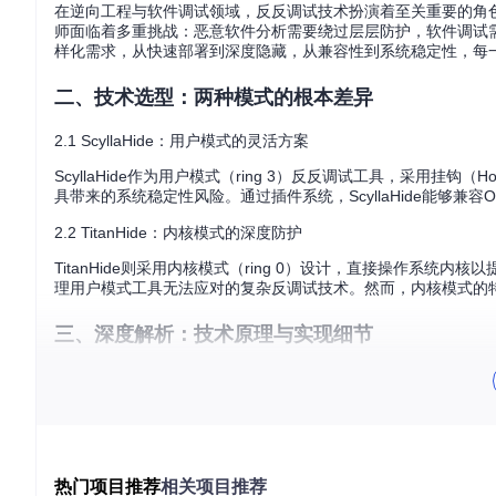
在逆向工程与软件调试领域，反反调试技术扮演着至关重要的角
师面临着多重挑战：恶意软件分析需要绕过层层防护，软件调试
样化需求，从快速部署到深度隐藏，从兼容性到系统稳定性，每
二、技术选型：两种模式的根本差异
2.1 ScyllaHide：用户模式的灵活方案
ScyllaHide作为用户模式（ring 3）反反调试工具，采用
具带来的系统稳定性风险。通过插件系统，ScyllaHide能够兼容Olly
2.2 TitanHide：内核模式的深度防护
TitanHide则采用内核模式（ring 0）设计，直接操作
理用户模式工具无法应对的复杂反调试技术。然而，内核模式的
三、深度解析：技术原理与实现细节
3.1 ScyllaHide技术解析
3.1.1 原理透视
ScyllaHide的核心实现位于
HookLibrary/
目录，其中
HookedFunct
PI调用重定向到自定义实现，从而隐藏调试器存在的痕迹。例如
使被调试程序无法检测到调试器的存在。
热门项目推荐
相关项目推荐