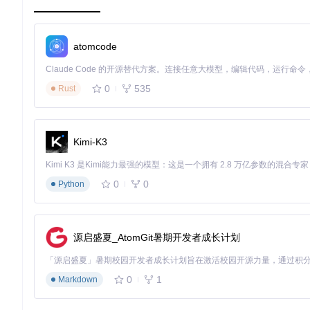
3.1.2 实战效果
在实际应用中，ScyllaHide表现出良好的兼容性和易用性。通过
I
插件系统，如
ScyllaHideX64DBGPlugin/
和
ScyllaHideOlly1Plugin
atomcode
3.1.3 局限性分析
尽管ScyllaHide在用户模式下表现出色，但仍存在一些局
0
535
Rust
的反调试技术可能会检测到API挂钩的存在，从而触发保护机制
3.2 TitanHide技术解析
3.2.1 原理透视
Kimi-K3
TitanHide通过内核驱动程序修改系统内核数据结构，如进程
修改调试状态标志，从而使被调试程序无法通过内核级接口检测
0
0
Python
3.2.2 实战效果
TitanHide在对抗高级反调试技术方面表现出色，能够有效
机制。
源启盛夏_AtomGit暑期开发者成长计划
3.2.3 局限性分析
TitanHide的主要局限性在于其安装和使用的复杂性。由于
0
1
Markdown
核模式操作存在潜在的系统稳定性风险，不当使用可能导致系统