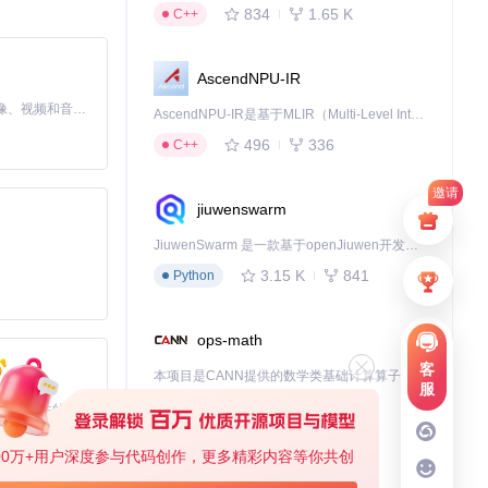
834
1.65 K
C++
支持的多调试器
AscendNPU-IR
MiniMax H3 是一个通用的全模态生成系统。它支持对由文本、图像、视频和音频组成的多模态上下文进行统一理解，并能生成分辨率高达 2K、时长可达 15 秒的带原生立体声音频的视频。得益于面向任务泛化的系统设计，H3 在预训练阶段就已具备广泛的多模态上下文理解与生成能力，能够出色地执行复杂的多模态指令。
AscendNPU-IR是基于MLIR（Multi-Level Intermediate Representation）构建的，面向昇腾亲和算子编译时使用的中间表示，提供昇腾完备表达能力，通过编译优化提升昇腾AI处理器计算效率，支持通过生态框架使能昇腾AI处理器与深度调优
此外，某些复杂
496
336
C++
邀请
jiuwenswarm
内核级调试事件，
JiuwenSwarm 是一款基于openJiuwen开发的智能AI Agent，它能够将大语言模型的强大能力，通过你日常使用的各类通讯应用，直接延伸至你的指尖。
3.15 K
841
Python
复杂的反调试保护
ops-math
客
本项目是CANN提供的数学类基础计算算子库，实现网络在NPU上加速计算。
服
1.24 K
1.36 K
C++
基于Python的Xiaozhi AI，适用于想要完整Xiaozhi体验而无需拥有专用硬件的用户。
得困难。此外，内
00万+用户深度参与代码创作，更多精彩内容等你共创
deveco-code