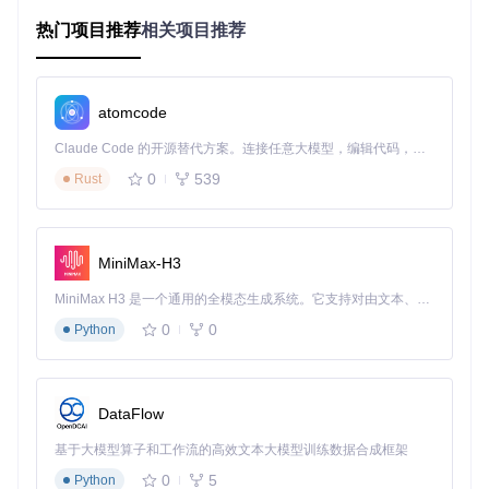
雪花算法实现原理
热门项目推荐
相关项目推荐
雪花算法（Snowflake）是Twitter开源的分布式ID生成算法，
通过64位二进制结构实现全局唯一ID。JeecgBoot采用MyBati
s-Plus的
IdType.ASSIGN_ID
策略，其底层正是雪花算法实
atomcode
现。
Claude Code 的开源替代方案。连接任意大模型，编辑代码，运行命令，自动验证 — 全自动执行。用 Rust 构建，极致性能。 ｜ An open-source alternative to Claude Code. Connect any LLM, edit code, run commands, and verify changes — autonomously. Built in Rust for speed. Get Started
算法结构解析
0
539
Rust
雪花算法生成的64位ID包含四个部分：
1位符号位：固定为0，表示正数
41位时间戳：精确到毫秒级，支持约69年不重复
MiniMax-H3
10位机器码：默认由服务器IP生成，支持1024台机器
MiniMax H3 是一个通用的全模态生成系统。它支持对由文本、图像、视频和音频组成的多模态上下文进行统一理解，并能生成分辨率高达 2K、时长可达 15 秒的带原生立体声音频的视频。得益于面向任务泛化的系统设计，H3 在预训练阶段就已具备广泛的多模态上下文理解与生成能力，能够出色地执行复杂的多模态指令。
12位序列号：同一毫秒内可生成4096个唯一ID
JeecgBoot中的实现代码
0
0
Python
// JeecgBoot基类定义
public
class
JeecgEntity
implements
Serializable
 {

@TableId(type = IdType.ASSIGN_ID)
@ApiModelProperty(value = "ID")
DataFlow
private
 String id;

基于大模型算子和工作流的高效文本大模型训练数据合成框架
// 其他字段...
0
5
Python