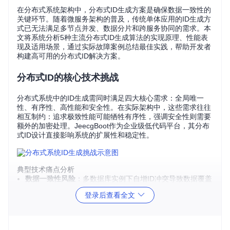
在分布式系统架构中，分布式ID生成方案是确保数据一致性的
关键环节。随着微服务架构的普及，传统单体应用的ID生成方
式已无法满足多节点并发、数据分片和跨服务协同的需求。本
文将系统分析5种主流分布式ID生成算法的实现原理、性能表
现及适用场景，通过实际故障案例总结最佳实践，帮助开发者
构建高可用的分布式ID解决方案。
分布式ID的核心技术挑战
分布式系统中的ID生成需同时满足四大核心需求：全局唯一
性、有序性、高性能和安全性。在实际架构中，这些需求往往
相互制约：追求极致性能可能牺牲有序性，强调安全性则需要
额外的加密处理。JeecgBoot作为企业级低代码平台，其分布
式ID设计直接影响系统的扩展性和稳定性。
典型技术痛点分析
数据一致性风险
：多数据库实例下自增ID冲突导致数据覆盖
性能瓶颈
：高并发场景下集中式ID服务成为系统瓶颈
登录后查看全文
安全隐患
：连续ID易被猜测，造成数据泄露或恶意攻击
扩展性限制
：传统ID生成方案难以适应云原生环境的动态扩
缩容