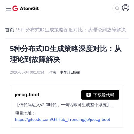
首页
/ 5种分布式ID生成策略深度对比：从理论到故障解决
5种分布式ID生成策略深度对比：从
理论到故障解决
2026-05-04 09:10:34
作者：申梦珏Efrain
jeecg-boot
下载源代码
【低代码迈入v2.0时代，一句话即可生成整个系统】企业级AI低代码平台，一键生成前后端代码甚至整个系统。 AI Skills 一句话画流程、设计表单、生成报表、大屏。内置 AI应用平台涵盖：AI聊天、知识库、流程编排、MCP插件等，兼容主流大模型。引领AI低代码「Skills 生成 → 在线配置 → 代码生成 → 手工合并->AI修改」开发模式，解决 Java 项目 90% 重复工作，提高效率又不失灵活。
项目地址：
https://gitcode.com/GitHub_Trending/je/jeecg-boot