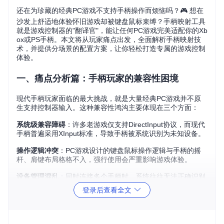
还在为珍藏的经典PC游戏不支持手柄操作而烦恼吗？🎮 想在
沙发上舒适地体验怀旧游戏却被键盘鼠标束缚？手柄映射工具
就是游戏控制器的"翻译官"，能让任何PC游戏完美适配你的Xb
ox或PS手柄。本文将从玩家痛点出发，全面解析手柄映射技
术，并提供分场景的配置方案，让你轻松打造专属的游戏控制
体验。
一、痛点分析篇：手柄玩家的兼容性困境
现代手柄玩家面临的最大挑战，就是大量经典PC游戏并不原
生支持控制器输入。这种兼容性鸿沟主要体现在三个方面：
系统级兼容障碍
：许多老游戏仅支持DirectInput协议，而现代
手柄普遍采用XInput标准，导致手柄被系统识别为未知设备。
操作逻辑冲突
：PC游戏设计的键盘鼠标操作逻辑与手柄的摇
杆、肩键布局格格不入，强行使用会严重影响游戏体验。
设备管理混乱
：同时连接多个手柄时，系统往往无法正确识别
和区分不同设备，造成配置丢失或冲突。
登录后查看全文
这些问题使得大量优秀的PC游戏无法在现代游戏设备上获得
最佳体验，而手柄映射工具正是解决这些兼容性问题的关键。