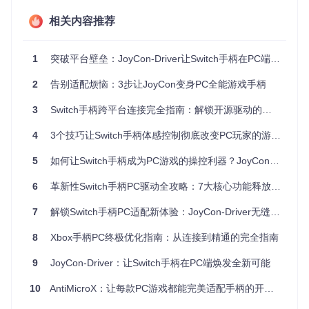
二、工具解析篇：核心功能与技术原理
相关内容推荐
手柄映射工具就像一位精通游戏控制语言的"翻译官"，能够将
手柄输入"翻译"成游戏能够理解的键盘鼠标信号。其核心功能
1
突破平台壁垒：JoyCon-Driver让Switch手柄在PC端焕发新生的完全指南
主要包括：
2
告别适配烦恼：3步让JoyCon变身PC全能游戏手柄
1. 直观的按键映射界面
工具提供可视化的手柄按键布局，让你可以轻松将键盘按键分
3
Switch手柄跨平台连接完全指南：解锁开源驱动的无限可能
配给手柄的每个按钮。界面清晰展示所有映射关系，支持多组
配置快速切换。
4
3个技巧让Switch手柄体感控制彻底改变PC玩家的游戏体验 - JoyCon-Driver完全指南
5
如何让Switch手柄成为PC游戏的操控利器？JoyCon-Driver跨平台适配全攻略
6
革新性Switch手柄PC驱动全攻略：7大核心功能释放跨平台游戏潜力
2. 专业的摇杆校准系统
7
解锁Switch手柄PC适配新体验：JoyCon-Driver无缝连接指南
死区设置
（摇杆不产生输入的最小操作范围）是提升控制精度
的关键。工具提供图形化校准界面，让你可以精确调整摇杆灵
8
Xbox手柄PC终极优化指南：从连接到精通的完全指南
敏度和响应曲线。
9
JoyCon-Driver：让Switch手柄在PC端焕发全新可能
10
AntiMicroX：让每款PC游戏都能完美适配手柄的开源映射工具
3. 强大的宏命令系统