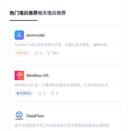
高级功能界面支持录制复杂的按键序列，设置精确的延迟时
间，帮助你创建一键连招或自动化操作，大幅提升游戏效率。
热门项目推荐
相关项目推荐
4. 多主题界面切换
atomcode
提供深色和浅色两种主题选择，满足不同使用环境下的视觉需
Claude Code 的开源替代方案。连接任意大模型，编辑代码，运行命令，自动验证 — 全自动执行。用 Rust 构建，极致性能。 ｜ An open-source alternative to Claude Code. Connect any LLM, edit code, run commands, and verify changes — autonomously. Built in Rust for speed. Get Started
求，减少长时间游戏的视觉疲劳。
0
541
Rust
5. 底层设备映射技术
MiniMax-H3
通过SDL游戏控制器API，工具能够将各种品牌手柄抽象为统
一标准，解决底层设备兼容性问题，确保不同手柄都能正常工
MiniMax H3 是一个通用的全模态生成系统。它支持对由文本、图像、视频和音频组成的多模态上下文进行统一理解，并能生成分辨率高达 2K、时长可达 15 秒的带原生立体声音频的视频。得益于面向任务泛化的系统设计，H3 在预训练阶段就已具备广泛的多模态上下文理解与生成能力，能够出色地执行复杂的多模态指令。
作。
0
0
Python
DataFlow
三、场景应用篇：分游戏类型的配置方案
基于大模型算子和工作流的高效文本大模型训练数据合成框架
不同类型的游戏需要不同的手柄配置策略，以下是针对主流游