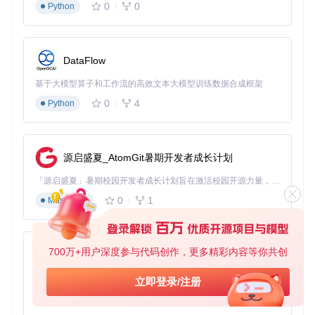
0
0
Python
误区1：语言选项灰色无法选择
原因
：使用的模拟器版本过旧
解决
：更新至最新版，如
Mainline Build - 537296095
DataFlow
(2024-03-04)
版本
基于大模型算子和工作流的高效文本大模型训练数据合成框架
误区2：设置后语言没有变化
0
4
Python
排查步骤
：
确认是否点击
OK
保存设置
检查安装路径是否包含中文或特殊字符（建议使用
C:\yuz
源启盛夏_AtomGit暑期开发者成长计划
u
等纯英文路径）
手动结束所有yuzu进程后重新启动
「源启盛夏」暑期校园开发者成长计划旨在激活校园开源力量，通过积分激励、认证扶持、资源倾斜等形式，引导高校组织和开发者完成「入驻 — 建项目 — 做贡献 — 获认证 — 得资源」的完整闭环。无论你是想带领社团入驻平台的组织者，还是希望用代码贡献证明自己的开发者，都能在这里找到属于你的成长路径。
误区3：部分界面仍显示英文
0
1
Markdown
原因
：部分新功能的语言包可能滞后于主程序更新
解决
：等待下一版本更新，或在项目仓库的
LICENSE
文件旁查
看最新语言包更新说明
700万+用户深度参与代码创作，更多精彩内容等你共创
py-xiaozhi
五、总结与版本管理建议
基于Python的Xiaozhi AI，适用于想要完整Xiaozhi体验而无需拥有专用硬件的用户。
立即登录/注册
通过以上步骤，你已掌握yuzu模拟器的语言切换方法。为获得
0
1
Python
最佳体验，建议：