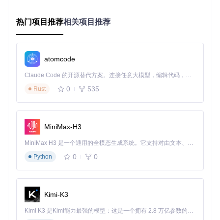
3.1 打开模拟配置界面
启动yuzu后，通过以下任一方式打开设置：
热门项目推荐
相关项目推荐
菜单栏：点击
File（文件）
→
Emulation Configuration
（模拟配置）
快捷键：直接按下
Ctrl+U
组合键
atomcode
3.2 选择目标语言
Claude Code 的开源替代方案。连接任意大模型，编辑代码，运行命令，自动验证 — 全自动执行。用 Rust 构建，极致性能。 ｜ An open-source alternative to Claude Code. Connect any LLM, edit code, run commands, and verify changes — autonomously. Built in Rust for speed. Get Started
在设置窗口中：
0
535
Rust
点击左侧导航栏的
System（系统）
选项卡
在右侧找到
Language（语言）
下拉菜单
选择需要的语言（支持简体中文、繁体中文、英语、日语
MiniMax-H3
等10+种语言）
3.3 保存并重启生效
MiniMax H3 是一个通用的全模态生成系统。它支持对由文本、图像、视频和音频组成的多模态上下文进行统一理解，并能生成分辨率高达 2K、时长可达 15 秒的带原生立体声音频的视频。得益于面向任务泛化的系统设计，H3 在预训练阶段就已具备广泛的多模态上下文理解与生成能力，能够出色地执行复杂的多模态指令。
点击窗口底部的
OK
按钮保存设置
此时会弹出重启提示，点击
Yes
确认重启
0
0
Python
重启后界面语言即切换完成
⚠️ 注意：若未重启，语言设置不会生效，请确保完全关闭
并重新启动模拟器。
Kimi-K3
Kimi K3 是Kimi能力最强的模型：这是一个拥有 2.8 万亿参数的混合专家（MoE）模型，具备原生视觉理解能力，并支持 100 万 token 的上下文窗口。
四、新手常见误区与解决方案