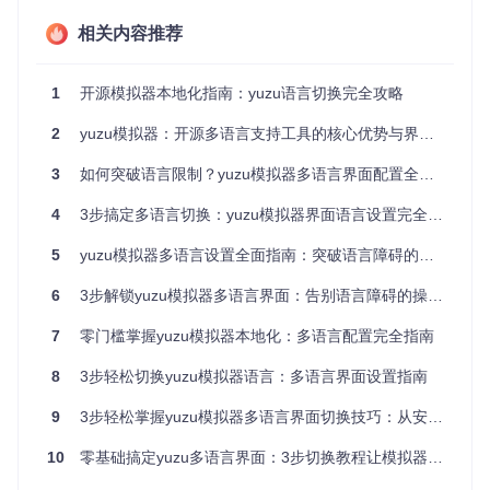
⚠️ 注意：版本日期越新，语言支持越完善，建议优先选择3
相关内容推荐
0天内发布的版本。
1
开源模拟器本地化指南：yuzu语言切换完全攻略
二、快速安装与启动模拟器
2
yuzu模拟器：开源多语言支持工具的核心优势与界面切换指南
Windows系统安装步骤：
右键解压下载的
.zip
文件到任意
纯英文路径
（如
D:\Game
3
如何突破语言限制？yuzu模拟器多语言界面配置全攻略
s\yuzu
）
打开解压后的文件夹，双击
yuzu.exe
启动程序
4
3步搞定多语言切换：yuzu模拟器界面语言设置完全指南
Linux系统安装步骤：
打开终端，导航到下载目录（例如
cd ~/Downloads
）
5
yuzu模拟器多语言设置全面指南：突破语言障碍的完整解决方案
运行命令赋予执行权限：
chmod +x yuzu-mainline-20240304-537296095.Ap
6
3步解锁yuzu模拟器多语言界面：告别语言障碍的操作指南
pImage
执行命令启动：
./yuzu-mainline-20240304-5372960
7
零门槛掌握yuzu模拟器本地化：多语言配置完全指南
95.AppImage
8
3步轻松切换yuzu模拟器语言：多语言界面设置指南
✅ 提示：Linux用户可将文件添加到应用程序菜单，方便后
续启动。
9
3步轻松掌握yuzu模拟器多语言界面切换技巧：从安装到配置全指南
三、3步完成语言切换设置
10
零基础搞定yuzu多语言界面：3步切换教程让模拟器秒变中文