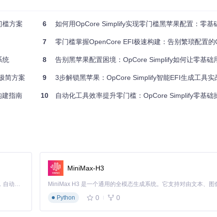
门槛方案
6
如何用OpCore Simplify实现零门槛黑苹果配置：零基础用户的E
7
零门槛掌握OpenCore EFI极速构建：告别繁琐配置的OpCore Si
系统
8
告别黑苹果配置困境：OpCore Simplify如何让零基础
成报告
的极简方案
9
3步解锁黑苹果：OpCore Simplify智能EFI生成工具
I构建指南
10
自动化工具效率提升零门槛：OpCore Simplify零基
MiniMax-H3
Claude Code 的开源替代方案。连接任意大模型，编辑代码，运行命令，自动验证 — 全自动执行。用 Rust 构建，极致性能。 ｜ An open-source alternative to Claude Code. Connect any LLM, edit code, run commands, and verify changes — autonomously. Built in Rust for speed. Get Started
0
0
Python