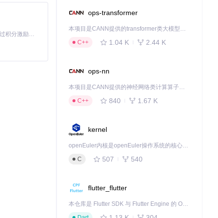
ops-transformer
本项目是CANN提供的transformer类大模型算子库，实现网络在NPU上加速计算。
「源启盛夏」暑期校园开发者成长计划旨在激活校园开源力量，通过积分激励、认证扶持、资源倾斜等形式，引导高校组织和开发者完成「入驻 — 建项目 — 做贡献 — 获认证 — 得资源」的完整闭环。无论你是想带领社团入驻平台的组织者，还是希望用代码贡献证明自己的开发者，都能在这里找到属于你的成长路径。
1.04 K
2.44 K
C++
ops-nn
额外配置或驱
本项目是CANN提供的神经网络类计算算子库，实现网络在NPU上加速计算。
840
1.67 K
C++
kernel
openEuler内核是openEuler操作系统的核心，既是系统性能与稳定性的基石，也是连接处理器、设备与服务的桥梁。
507
540
C
以根据需要进行自
flutter_flutter
本仓库是 Flutter SDK 与 Flutter Engine 的 OpenHarmony 适配版本，由 CPF-Flutter 团队维护。开发者可使用熟悉的 Flutter 技术栈开发 OpenHarmony 应用，3.35.7 及以后的适配版本可基于本仓库源码构建支持 OpenHarmony 的 Flutter Engine。
1.13 K
304
Dart