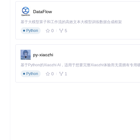
规划分区方案和系统备份策略
DataFlow
⚠️
重要提示
：配置黑苹果系统存在一定风险，请确保提前备份重
基于大模型算子和工作流的高效文本大模型训练数据合成框架
0
5
## 核心流程：准备-执行-验证三阶段配置法
Python
### 第一阶段：准备 - 硬件兼容性检查
导入硬件报告后，工具会自动进行兼容性分析，生成详细的硬件
py-xiaozhi
动。
0
1
Python
硬件兼容性检查界面展示了各硬件组件与macOS的兼容情况
💡
技巧
：对于标记为不兼容的硬件，工具会提供替代方案或解决
### 第二阶段：执行 - 配置参数设置
在配置页面，你可以设置macOS版本、ACPI补丁、内核扩展
定义调整。
配置页面允许用户设置OpenCore EFI的各项核心参数
🔍
操作要点
：