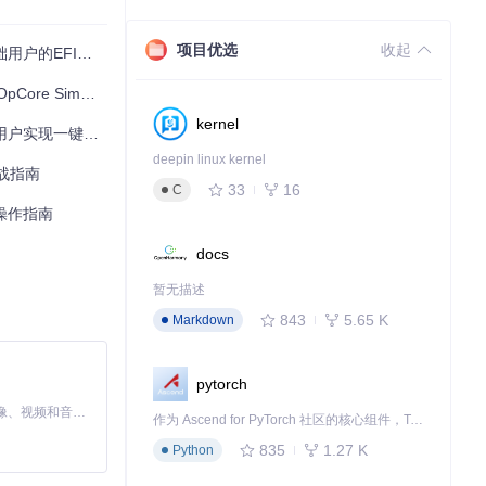
项目优选
收起
FI自动生成指南
mplify全攻略
kernel
用户实现一键部署
deepin linux kernel
实战指南
33
16
C
础操作指南
docs
暂无描述
843
5.65 K
Markdown
pytorch
MiniMax H3 是一个通用的全模态生成系统。它支持对由文本、图像、视频和音频组成的多模态上下文进行统一理解，并能生成分辨率高达 2K、时长可达 15 秒的带原生立体声音频的视频。得益于面向任务泛化的系统设计，H3 在预训练阶段就已具备广泛的多模态上下文理解与生成能力，能够出色地执行复杂的多模态指令。
作为 Ascend for PyTorch 社区的核心组件，TorchNPU 是昇腾专为 PyTorch 打造的深度学习适配插件，使 PyTorch 框架能够直接调用昇腾 NPU，为开发者提供昇腾 AI 处理器的超强算力。
835
1.27 K
Python