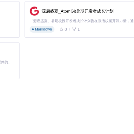
源启盛夏_AtomGit暑期开发者成长计划
要数据，并在非生产环境中测试。
0
1
Markdown
兼容性报告。你可以查看每个硬件组件的兼容性状态，了解哪些硬件需要
基于Python的Xiaozhi AI，适用于想要完整Xiaozhi体验而无需拥有专用硬件的用户。
方案建议，仔细阅读并按照提示操作。
、音频布局和SMBIOS机型等关键参数。工具提供了默认推荐配置，你也可