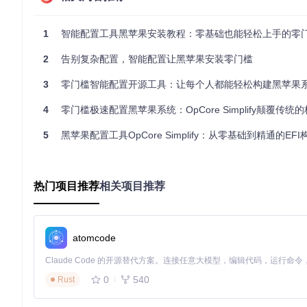
建议在Windows系统上生成报告后再导入。
🔍
操作要点
：
1
智能配置工具黑苹果安装教程：零基础也能轻松上手的零
2
告别复杂配置，智能配置让黑苹果安装零门槛
确保报告包含CPU、主板、显卡、声卡和网卡等关键硬件信息
报告文件保存为JSON格式，便于工具识别和分析
3
零门槛智能配置开源工具：让每个人都能轻松构建黑苹果
如有外接硬件（如独立显卡、USB网卡），请确保连接后再生
4
零门槛极速配置黑苹果系统：OpCore Simplify颠覆传统
硬件报告选择界面允许用户导入或生成系统硬件信息报告
5
黑苹果配置工具OpCore Simplify：从零基础到精通的EF
### 软件环境准备
你需要准备以下软件环境：
热门项目推荐
相关项目推荐
最新版本的OpCore Simplify工具
目标macOS版本的安装镜像
至少8GB容量的USB闪存盘
用于存储生成的EFI文件的空间
atomcode
### 目标系统规划
在开始配置前，建议明确以下目标：
0
540
Rust
选择适合硬件的macOS版本（工具会根据硬件自动推荐）
确定系统主要用途（日常办公、图形设计、开发等）