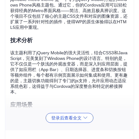
ows Phone风格主题包。通过它，你的Cordova应用可以轻松
获得经典的Metro界面风格——简洁、高效且极具辨识度。这
个项目不仅包括了核心的主题CSS文件和对应的图像资源，还
扩展了一系列针对性的插件，使得WP的原生体验得以在HTM
L5应用中重现。
技术分析
该主题利用了jQuery Mobile的强大灵活性，结合CSS3和Java
Script，完美复刻了Windows Phone的设计语言。特别的是，
它不仅仅是一个肤浅的外观改变器，而是深入到应用层面，提
供了如应用栏（App Bar）、日期选择器、进度条和切换按钮
等额外组件，每个都有示例页面展示如何集成和使用。更有趣
的是，主题切换功能得到了专门的js支持，允许应用动态适应
系统色彩，这得益于与Cordova的深度整合和特定的桥接脚
本。
应用场景
想象一下，你的应用面向的是那些怀念Windows Phone经典美
登录后查看全文
学的用户群，或者你需要为某个企业内部应用打造统一而熟悉
的UI风格，jqmobile-metro-theme就是你的不二之选。无论是
快速搭建具备WP风格的原型，还是提升现有Cordova应用的