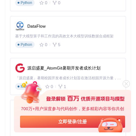
0
0
Python
DataFlow
基于大模型算子和工作流的高效文本大模型训练数据合成框架
0
5
Python
源启盛夏_AtomGit暑期开发者成长计划
「源启盛夏」暑期校园开发者成长计划旨在激活校园开源力量，通过积分激励、认证扶持、资源倾斜等形式，引导高校组织和开发者完成「入驻 — 建项目 — 做贡献 — 获认证 — 得资源」的完整闭环。无论你是想带领社团入驻平台的组织者，还是希望用代码贡献证明自己的开发者，都能在这里找到属于你的成长路径。
0
1
Markdown
700万+用户深度参与代码创作，更多精彩内容等你共创
py-xiaozhi
基于Python的Xiaozhi AI，适用于想要完整Xiaozhi体验而无需拥有专用硬件的用户。
立即登录/注册
0
1
Python