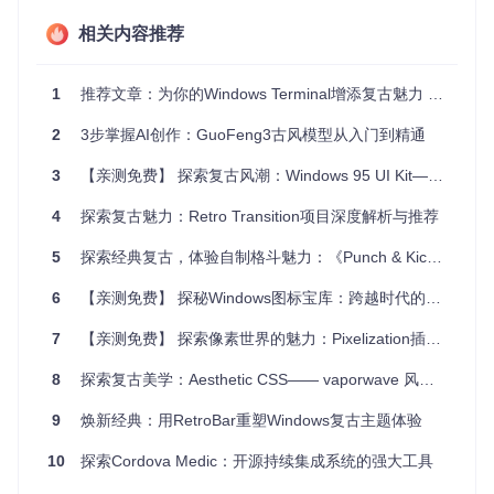
独特视觉体验，这一工具都极为合适。特别是在那些希望在不
同平台提供一致的“本土”用户体验的项目中，它能发挥巨大作
相关内容推荐
用。
项目特点
1
推荐文章：为你的Windows Terminal增添复古魅力 —— Windows Terminal Shaders项目深度解析
2
兼容性
3步掌握AI创作：GuoFeng3古风模型从入门到精通
：专门为Cordova在WP7.5上的运行优化，确保最佳
性能。
3
【亲测免费】 探索复古风潮：Windows 95 UI Kit——重拾旧日情怀的现代前端宝藏
可定制性
：通过CSS和JS插件，轻松调整至符合项目需求的
细节。
4
探索复古魅力：Retro Transition项目深度解析与推荐
系统集成
：硬件返回键处理、系统颜色检测和应用内日期选
择器等功能，提高用户体验的原生感。
5
探索经典复古，体验自制格斗魅力：《Punch & Kick》开源项目推荐
全面文档
：详细的技术文档和测试页，便于开发者快速上手
和调试。
6
【亲测免费】 探秘Windows图标宝库：跨越时代的视觉遗产，2035个图标任你取！
开源精神
：基于Apache 2.0许可，社区维护，鼓励贡献和定
制。
7
【亲测免费】 探索像素世界的魅力：Pixelization插件深度体验
通过集成jqmobile-metro-theme，你的应用不仅能拥有独特的
8
探索复古美学：Aesthetic CSS—— vaporwave 风格的前端框架
视觉吸引力，还能通过这些经过精心设计的交互元素提升用户
的操作直觉。对于追求个性化和对Windows Phone时代有情怀
9
焕新经典：用RetroBar重塑Windows复古主题体验
的开发者来说，这是一个不可多得的宝藏。让我们一起重温并
创新那个时代的UI设计理念，在现代应用中再现其精髓。
10
探索Cordova Medic：开源持续集成系统的强大工具