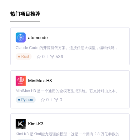
热门项目推荐
atomcode
Claude Code 的开源替代方案。连接任意大模型，编辑代码，运行命令，自动验证 — 全自动执行。用 Rust 构建，极致性能。 ｜ An open-source alternative to Claude Code. Connect any LLM, edit code, run commands, and verify changes — autonomously. Built in Rust for speed. Get Started
0
536
Rust
MiniMax-H3
MiniMax H3 是一个通用的全模态生成系统。它支持对由文本、图像、视频和音频组成的多模态上下文进行统一理解，并能生成分辨率高达 2K、时长可达 15 秒的带原生立体声音频的视频。得益于面向任务泛化的系统设计，H3 在预训练阶段就已具备广泛的多模态上下文理解与生成能力，能够出色地执行复杂的多模态指令。
0
0
Python
Kimi-K3
Kimi K3 是Kimi能力最强的模型：这是一个拥有 2.8 万亿参数的混合专家（MoE）模型，具备原生视觉理解能力，并支持 100 万 token 的上下文窗口。