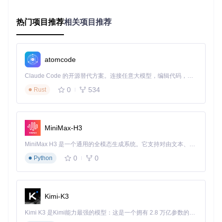
g?utm_source=gitcode_repo_files)
设置步骤：
热门项目推荐
相关项目推荐
打开"系统设置" > "隐私与安全性"
在左侧列表中找到并点击"全盘访问"
点击锁形图标解锁设置
atomcode
点击"+"按钮添加Mist应用
Claude Code 的开源替代方案。连接任意大模型，编辑代码，运行命令，自动验证 — 全自动执行。用 Rust 构建，极致性能。 ｜ An open-source alternative to Claude Code. Connect any LLM, edit code, run commands, and verify changes — autonomously. Built in Rust for speed. Get Started
确保Mist旁边的开关已打开
0
534
Rust
完成这些步骤后，Mist就能正常工作了。建议在首次使用前重
启应用，确保权限设置生效。
核心功能详解：Mist如何提升你的工作效率
MiniMax-H3
智能版本管理系统
MiniMax H3 是一个通用的全模态生成系统。它支持对由文本、图像、视频和音频组成的多模态上下文进行统一理解，并能生成分辨率高达 2K、时长可达 15 秒的带原生立体声音频的视频。得益于面向任务泛化的系统设计，H3 在预训练阶段就已具备广泛的多模态上下文理解与生成能力，能够出色地执行复杂的多模态指令。
0
0
Python
Mist最引人注目的功能是其智能版本识别系统。它能自动扫描
并列出所有可用的macOS版本，包括详细的版本信息：名
称、版本号、构建号、发布日期和文件大小。这种清晰的信息
展示让你能够快速找到所需的系统版本，无需在各种官方渠道
中手动搜索。
Kimi-K3
![Mist主界面展示 macOS版本管理功能](https://raw.gitcode.co
Kimi K3 是Kimi能力最强的模型：这是一个拥有 2.8 万亿参数的混合专家（MoE）模型，具备原生视觉理解能力，并支持 100 万 token 的上下文窗口。
m/GitHub_Trending/mis/Mist/raw/d117be7d53794f6dbebea6