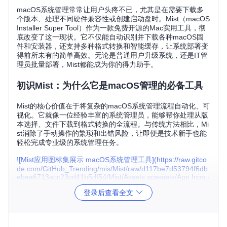
macOS系统管理常常让用户头疼不已，尤其是在需要下载多
个版本、处理不同硬件兼容性或创建启动盘时。Mist（macOS
Installer Super Tool）作为一款免费开源的Mac实用工具，彻
底改变了这一现状。它不仅能自动识别并下载各种macOS固
件和安装器，还支持多种格式转换和智能缓存，让系统部署变
得前所未有的简单高效。无论是普通用户升级系统，还是IT管
理员批量部署，Mist都能成为你的得力助手。
初识Mist：为什么它是macOS管理的必备工具
Mist的核心价值在于将复杂的macOS系统管理流程自动化、可
视化。它就像一位经验丰富的系统管理员，能够帮你处理从版
本选择、文件下载到格式转换的全流程。与传统方法相比，Mi
st消除了手动操作的繁琐和出错风险，让即便是技术新手也能
轻松完成专业级的系统管理任务。
![Mist应用图标集展示 macOS系统管理工具](https://raw.gitco
de.com/GitHub_Trending/mis/Mist/raw/d117be7d53794f6db
ebea6713acc23cd41b5df54/Mist/Assets.xcassets/App Icon -
macOS Monterey.appiconset/icon_512x512@2x.png?utm_s
登录后查看全文
ource=gitcode_repo_files)
Mist支持从多个官方渠道获取系统资源，包括标准更新源、Ap
pleSeed Program、开发者计划和公开测试版计划。这种多源