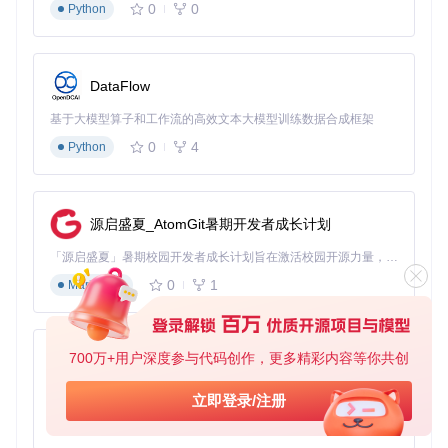
0
0
Python
713acc23cd41b5df54/README Resources/Example.png?ut
m_source=gitcode_repo_files)
界面分为"Firmwares"和"Installers"两个标签页，分别对应固件
和安装器。每个版本项都配有直观的图标、大小信息和操作按
DataFlow
钮，让管理变得一目了然。你还可以通过顶部的搜索框快速定
位特定版本，或使用"Include Betas"选项显示测试版系统。
基于大模型算子和工作流的高效文本大模型训练数据合成框架
0
4
Python
跨芯片平台优化
Mist充分考虑了Apple Silicon和Intel芯片的差异，提供针对性
的解决方案：
源启盛夏_AtomGit暑期开发者成长计划
Apple Silicon Mac
：直接下载固件恢复文件，并自动验证
SHA-1校验和确保文件完整性
「源启盛夏」暑期校园开发者成长计划旨在激活校园开源力量，通过积分激励、认证扶持、资源倾斜等形式，引导高校组织和开发者完成「入驻 — 建项目 — 做贡献 — 获认证 — 得资源」的完整闭环。无论你是想带领社团入驻平台的组织者，还是希望用代码贡献证明自己的开发者，都能在这里找到属于你的成长路径。
Intel Mac
：支持生成多种格式，包括应用包、磁盘映像、
0
1
Markdown
启动型ISO镜像和安装包
这种差异化处理确保无论你使用哪种Mac，都能获得最佳的系
统部署体验。
700万+用户深度参与代码创作，更多精彩内容等你共创
py-xiaozhi
多格式输出与转换
基于Python的Xiaozhi AI，适用于想要完整Xiaozhi体验而无需拥有专用硬件的用户。
立即登录/注册
Mist支持多种输出格式，满足不同场景需求：
0
1
Python