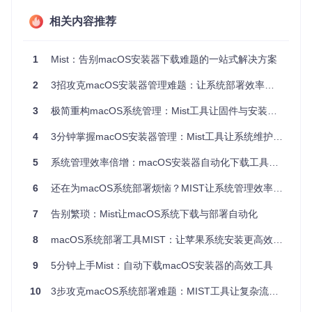
目录选择确保你能获取到任何所需的macOS版本，无论是稳
定的正式版还是最新的测试版。
相关内容推荐
零基础上手指南：Mist安装与基础配置
1
Mist：告别macOS安装器下载难题的一站式解决方案
快速安装步骤
2
3招攻克macOS安装器管理难题：让系统部署效率提升90%
安装Mist只需简单几步，即使你没有丰富的终端操作经验也能
轻松完成：
3
极简重构macOS系统管理：Mist工具让固件与安装器下载效率提升10倍
打开终端应用程序
4
3分钟掌握macOS安装器管理：Mist工具让系统维护效率提升10倍
输入以下命令克隆项目仓库：
5
系统管理效率倍增：macOS安装器自动化下载工具Mist全面指南
git 
clone
进入项目目录并按照README中的指引完成安装
6
还在为macOS系统部署烦恼？MIST让系统管理效率提升300%
首次启动时，按照提示完成必要的系统权限配置
关键权限设置
7
告别繁琐：Mist让macOS系统下载与部署自动化
为确保Mist正常工作，需要在系统设置中启用"全盘访问"权
8
macOS系统部署工具MIST：让苹果系统安装更高效的全攻略
限。这一步非常重要，因为它允许Mist管理系统文件和执行必
要的安装操作：
9
5分钟上手Mist：自动下载macOS安装器的高效工具
![macOS系统全盘访问权限设置界面](https://raw.gitcode.com/
10
3步攻克macOS系统部署难题：MIST工具让复杂流程一键化
GitHub_Trending/mis/Mist/raw/d117be7d53794f6dbebea671
3acc23cd41b5df54/README Resources/Full Disk Access.pn