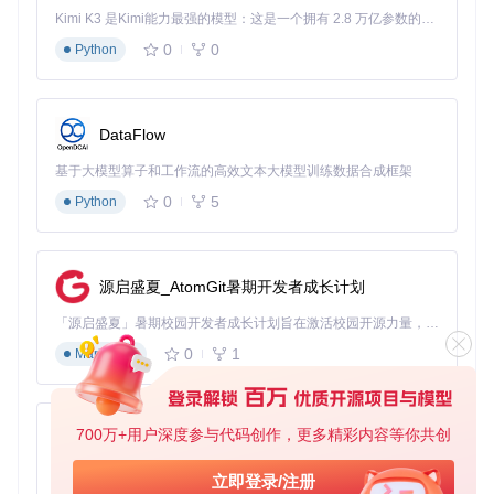
./DepotDownloader 
-app
730
-depot
731
-manifest
761708837
Kimi K3 是Kimi能力最强的模型：这是一个拥有 2.8 万亿参数的混合专家（MoE）模型，具备原生视觉理解能力，并支持 100 万 token 的上下文窗口。
0
0
Python
📋 点击复制命令
功能描述
：下载应用ID为730中资源包ID为7
31、版本清单ID为7617088375292372759的内容。
基础语
法
：
./DepotDownloader -app <应用ID> -depot <资源
DataFlow
包ID> -manifest <版本清单ID>
参数解析
：
-depot
指定具
体的资源包ID，
-manifest
指定特定的版本清单ID。
基于大模型算子和工作流的高效文本大模型训练数据合成框架
创意工坊内容下载：获取UGC内容
0
5
Python
使用pubfile ID下载创意工坊内容：
./DepotDownloader 
-app
730
-pubfile
1885082371
源启盛夏_AtomGit暑期开发者成长计划
「源启盛夏」暑期校园开发者成长计划旨在激活校园开源力量，通过积分激励、认证扶持、资源倾斜等形式，引导高校组织和开发者完成「入驻 — 建项目 — 做贡献 — 获认证 — 得资源」的完整闭环。无论你是想带领社团入驻平台的组织者，还是希望用代码贡献证明自己的开发者，都能在这里找到属于你的成长路径。
📋 点击复制命令
功能描述
：通过pubfile ID下载应用ID为730
0
1
的创意工坊内容。
基础语法
：
./DepotDownloader -app <
Markdown
应用ID> -pubfile <pubfile ID>
参数解析
：
-pubfile
指
定创意工坊内容的pubfile ID。
使用UGC ID下载创意工坊内容（UGC内容即用户生成内
700万+用户深度参与代码创作，更多精彩内容等你共创
py-xiaozhi
容）：
基于Python的Xiaozhi AI，适用于想要完整Xiaozhi体验而无需拥有专用硬件的用户。
立即登录/注册