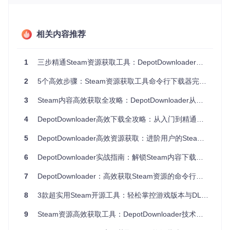
当你需要在不同的操作系统上使用DepotDownloader时，以下
是详细的安装步骤。
相关内容推荐
Windows系统安装
Windows用户可以通过winget包管理器一键安装，打开Power
Shell，输入以下命令：
1
三步精通Steam资源获取工具：DepotDownloader零命令基础使用指南
2
5个高效步骤：Steam资源获取工具命令行下载器完全指南
winget install 
--exact
--id
3
Steam内容高效获取全攻略：DepotDownloader从入门到精通
📋 点击复制命令
4
DepotDownloader高效下载全攻略：从入门到精通的Steam资源获取指南
macOS系统安装
5
DepotDownloader高效资源获取：进阶用户的Steam命令行工具全指南
macOS用户可使用Homebrew快速安装，在终端中执行：
6
DepotDownloader实战指南：解锁Steam内容下载的开源工具全能力
brew tap steamre/tools

7
DepotDownloader：高效获取Steam资源的命令行解决方案
8
3款超实用Steam开源工具：轻松掌控游戏版本与DLC下载
📋 点击复制命令
9
Steam资源高效获取工具：DepotDownloader技术指南与应用实践
直接下载二进制文件