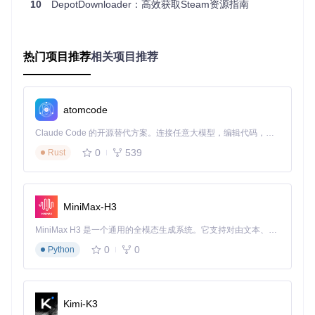
10
DepotDownloader：高效获取Steam资源指南
你也可以从项目仓库下载最新版本的二进制文件，仓库地址
为：https://gitcode.com/gh_mirrors/de/DepotDownloader 。
💡 专家提示：安装前建议检查系统是否满足.NET 9.0及以上版
热门项目推荐
相关项目推荐
本的要求，以确保工具正常运行。
二、方案实践：DepotDownloader的核心功能
atomcode
与操作步骤
Claude Code 的开源替代方案。连接任意大模型，编辑代码，运行命令，自动验证 — 全自动执行。用 Rust 构建，极致性能。 ｜ An open-source alternative to Claude Code. Connect any LLM, edit code, run commands, and verify changes — autonomously. Built in Rust for speed. Get Started
基础下载操作：获取资源包与版本清单
0
539
Rust
下载指定应用的所有资源包，在命令行中输入：
./DepotDownloader 
-app
730
-username
MiniMax-H3
📋 点击复制命令
功能描述
：该命令用于下载应用ID为730的
MiniMax H3 是一个通用的全模态生成系统。它支持对由文本、图像、视频和音频组成的多模态上下文进行统一理解，并能生成分辨率高达 2K、时长可达 15 秒的带原生立体声音频的视频。得益于面向任务泛化的系统设计，H3 在预训练阶段就已具备广泛的多模态上下文理解与生成能力，能够出色地执行复杂的多模态指令。
所有相关资源包。
基础语法
：
./DepotDownloader -app <
0
0
Python
应用ID> -username <用户名>
参数解析
：
-app
指定要下载
的应用ID，
-username
指定登录账户的用户名。
下载特定资源包和版本清单，使用以下命令：
Kimi-K3