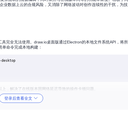
免了企业数据上云的合规风险，又消除了网络波动对创作连续性的干扰，为
无法使用。draw.io桌面版通过Electron的本地文件系统API，将
简单命令完成本地构建：
以上，解决了在线版本因网络延迟导致的操作卡顿问题。
登录后查看全文
io桌面版内置超过50种专业形状库，从UML类图到AWS架构图标，从流
rch Shapes"功能实现毫秒级形状定位，配合拖拽操作快速构建专业图
e Libraries"完成个性化形状库的创建与管理。