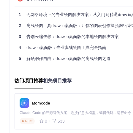
draw.io桌面版主界面展示了三栏式布局：左侧形状库、中央
实现精准排版的智能辅助系统
1
无网络环境下的专业绘图解决方案：从入门到精通draw.io
绘制复杂图表时，手动对齐元素既耗时又难以保证一致性。draw
2
离线绘图工具draw.io桌面版：让你的图表创作摆脱网络束
连接点识别技术使线条走向符合视觉逻辑；多元素对齐工具支持横向、纵向及对
用户可在3秒内完成20个以上元素的精准排版，效率较手动调整提
3
告别云端依赖：draw.io桌面版的本地绘图解决方案
跨领域场景落地实践
4
draw.io桌面版：专业离线绘图工具完全指南
5
解锁创作自由：draw.io桌面版的离线绘图之道
软件架构设计全流程
技术架构师在设计微服务架构时，需要清晰表达服务间依赖关系。通过d
列的完整架构图。具体操作路径：新建空白图表→加载"UML Deploym
r"工具建立服务间关联→通过右侧属性面板调整元素配色与线条
热门项目推荐
相关项目推荐
期从3天缩短至4小时。
业务流程优化可视化
atomcode
运营团队在梳理用户转化路径时，常需要分析多环节的流转逻辑。利用d
括：使用"Pool"工具创建部门泳道→拖放"Process"和"Decisi
PNG格式用于会议讨论。某电商企业通过这种可视化方式，成功识别出
0
533
Rust
教育知识图谱构建