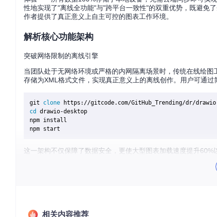
性地实现了"离线全功能"与"跨平台一致性"的双重优势，既避
作者提供了真正意义上自主可控的图表工作环境。
解析核心功能架构
突破网络限制的离线引擎
当团队处于无网络环境或严格的内网隔离场景时，传统在线绘图工具完全
存储为XML格式文件，实现真正意义上的离线创作。用户可通过
git 
clone
cd
 drawio-desktop

npm install

这一架构不仅保障了数据安全，更使大型图表加载速度提升60%
构建多维度形状生态
面对不同领域的专业绘图需求，通用图形库往往捉襟见肘。draw.
拓扑元件，形成完整的图形生态系统。用户可通过左侧面板的"Sea
业需求，系统支持导入SVG格式自定义图形，通过"Extras > Shap
相关内容推荐