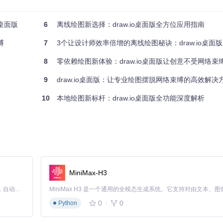
绘图区和右侧属性面板，支持实时属性调整与多页面管理
桌面版
6
离线绘图新选择：draw.io桌面版全方位应用指南
.io桌面版开发了三项核心排版技术：智能吸附网格系统确保元素间距精
缚
7
3个让设计师效率倍增的离线绘图秘诀：draw.io桌面
角线方向的批量校准。通过"Arrange"菜单下的"Align"与"Distr
升10倍以上。
8
零依赖绘图新体验：draw.io桌面版让创意不受网络束
9
draw.io桌面版：让专业绘图摆脱网络束缚的高效解决
10
本地绘图新标杆：draw.io桌面版全功能深度解析
raw.io的"UML"与"Cloud"形状库组合，可快速绘制包含服务节点
ent"与"AWS"形状库→拖拽EC2实例、RDS数据库等元素→使用"Dynamic
样式→导出为SVG格式嵌入技术文档。某金融科技公司通过此流程将架构
MiniMax-H3
raw.io的"Flowchart"形状库和泳道功能，可构建跨部门的流程矩
on"元素构建流程节点→通过"Text Tool"添加步骤说明→启用"Grid"辅助线
Claude Code 的开源替代方案。连接任意大模型，编辑代码，运行命令，自动验证 — 全自动执行。用 Rust 构建，极致性能。 ｜ An open-source alternative to Claude Code. Connect any LLM, edit code, run commands, and verify changes — autonomously. Built in Rust for speed. Get Started
 checkout流程中的3处瓶颈，转化率提升15%。
0
0
Python