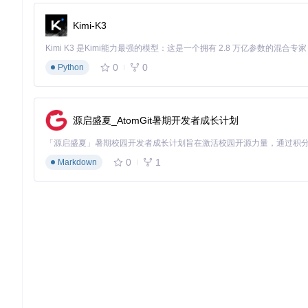
教师在准备课程材料时，需要将知识点进行结构化呈现。draw.io
择"Mind Map"模板→确定中心主题→通过"Enter"键快速
Kimi-K3
件便于后续更新。教育机构反馈，这种交互式知识图谱使学生知识
技术架构与性能优化
0
0
Python
模块化系统架构解析
draw.io桌面版采用三层架构设计：核心层包含图形渲染引擎与文件处理
s）控制窗口管理和菜单交互，通过preload.js实现渲染进
源启盛夏_AtomGit暑期开发者成长计划
核心功能与界面交互完全解耦，既保证了绘图引擎的稳定性，又
大型图表性能优化策略
0
1
Markdown
处理超过1000个元素的复杂图表时，默认配置可能出现操作延迟。通
使用"Edit > Select All"配合"Arrange > Group"功能
将包含3000+网络设备的拓扑图操作响应时间从2秒优化至0.3秒
未来演进方向展望
draw.io桌面版的发展将聚焦三个关键方向：AI辅助绘图功
将采用P2P技术实现本地文件的多用户同步编辑；3D图形支持
业绘图与普通用户之间的技术门槛，使draw.io成为连接创意
际需求，持续重构专业图表创作的效率边界。