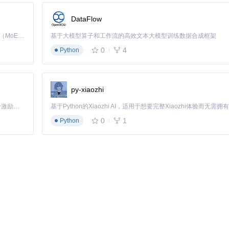
的"Mind Map"形状库配合自由连接功能，可创建层次分明的知识图谱。
创建子节点→使用不同颜色区分知识模块→添加"Note"元素补充详细说明→保存
DataFlow
点掌握率提高27%。
Kimi K3 是Kimi能力最强的模型：这是一个拥有 2.8 万亿参数的混合专家（MoE）模型，具备原生视觉理解能力，并支持 100 万 token 的上下文窗口。
基于大模型算子和工作流的高效文本大模型训练数据合成框架
0
4
Python
模块，负责SVG图形生成与XML格式解析；应用层由Electron主进程（el
程与主进程的安全通信；扩展层提供形状库管理和插件系统，支持功能模块化
py-xiaozhi
为定制开发提供了灵活接口。
「源启盛夏」暑期校园开发者成长计划旨在激活校园开源力量，通过积分激励、认证扶持、资源倾斜等形式，引导高校组织和开发者完成「入驻 — 建项目 — 做贡献 — 获认证 — 得资源」的完整闭环。无论你是想带领社团入驻平台的组织者，还是希望用代码贡献证明自己的开发者，都能在这里找到属于你的成长路径。
0
1
Python
过三项优化措施可显著提升性能：在"View"菜单中禁用"Shadow"效
将相关元素分组；通过"File > Properties"降低画布分辨率至72dpi。某系统集成
。
能预计在下一代版本中实现，通过自然语言描述自动生成图表框架；实时协作
已进入测试阶段，未来可直接创建数据中心机柜布局等立体图表。这些演进
与表达的通用视觉化平台。作为开源项目，其社区驱动的特性确保了功能发