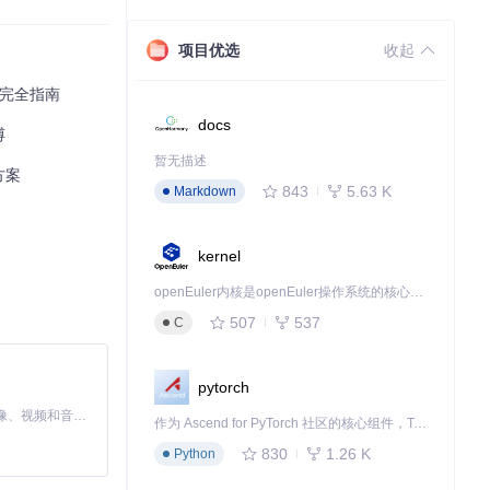
项目优选
收起
确到像素级；自动
版完全指南
ibute"功能，
docs
缚
暂无描述
方案
843
5.63 K
Markdown
、数据库、消息队
kernel
 Connecto
设计文档交付周
openEuler内核是openEuler操作系统的核心，既是系统性能与稳定性的基石，也是连接处理器、设备与服务的桥梁。
507
537
C
阵图。关键步骤包
pytorch
保持布局整洁→导出
MiniMax H3 是一个通用的全模态生成系统。它支持对由文本、图像、视频和音频组成的多模态上下文进行统一理解，并能生成分辨率高达 2K、时长可达 15 秒的带原生立体声音频的视频。得益于面向任务泛化的系统设计，H3 在预训练阶段就已具备广泛的多模态上下文理解与生成能力，能够出色地执行复杂的多模态指令。
作为 Ascend for PyTorch 社区的核心组件，TorchNPU 是昇腾专为 PyTorch 打造的深度学习适配插件，使 PyTorch 框架能够直接调用昇腾 NPU，为开发者提供昇腾 AI 处理器的超强算力。
830
1.26 K
Python