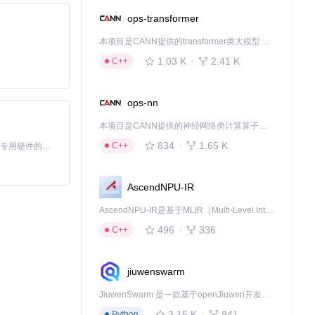
实施方法：选
为可编辑的XML文
ops-transformer
本项目是CANN提供的transformer类大模型算子库，实现网络在NPU上加速计算。
1.03 K
2.41 K
C++
ops-nn
ectron.j
扩展。这种架构使
本项目是CANN提供的神经网络类计算算子库，实现网络在NPU上加速计算。
834
1.65 K
C++
基于Python的Xiaozhi AI，适用于想要完整Xiaozhi体验而无需拥有专用硬件的用户。
果减少渲染负载；
AscendNPU-IR
商通过这些方法，成功
AscendNPU-IR是基于MLIR（Multi-Level Intermediate Representation）构建的，面向昇腾亲和算子编译时使用的中间表示，提供昇腾完备表达能力，通过编译优化提升昇腾AI处理器计算效率，支持通过生态框架使能昇腾AI处理器与深度调优
496
336
C++
模块正在开发中，
jiuwenswarm
将进一步模糊专
展始终贴合用户实
JiuwenSwarm 是一款基于openJiuwen开发的智能AI Agent，它能够将大语言模型的强大能力，通过你日常使用的各类通讯应用，直接延伸至你的指尖。
3.15 K
841
Python