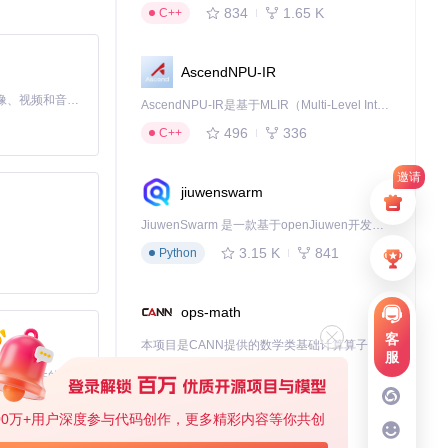
834
1.65 K
C++
AscendNPU-IR
MiniMax H3 是一个通用的全模态生成系统。它支持对由文本、图像、视频和音频组成的多模态上下文进行统一理解，并能生成分辨率高达 2K、时长可达 15 秒的带原生立体声音频的视频。得益于面向任务泛化的系统设计，H3 在预训练阶段就已具备广泛的多模态上下文理解与生成能力，能够出色地执行复杂的多模态指令。
AscendNPU-IR是基于MLIR（Multi-Level Intermediate Representation）构建的，面向昇腾亲和算子编译时使用的中间表示，提供昇腾完备表达能力，通过编译优化提升昇腾AI处理器计算效率，支持通过生态框架使能昇腾AI处理器与深度调优
496
336
C++
征信息，让Cur
邀请
jiuwenswarm
JiuwenSwarm 是一款基于openJiuwen开发的智能AI Agent，它能够将大语言模型的强大能力，通过你日常使用的各类通讯应用，直接延伸至你的指尖。
3.15 K
841
Python
ops-math
触发限制。
客
本项目是CANN提供的数学类基础计算算子库，实现网络在NPU上加速计算。
服
1.24 K
1.36 K
C++
基于Python的Xiaozhi AI，适用于想要完整Xiaozhi体验而无需拥有专用硬件的用户。
00万+用户深度参与代码创作，更多精彩内容等你共创
deveco-code