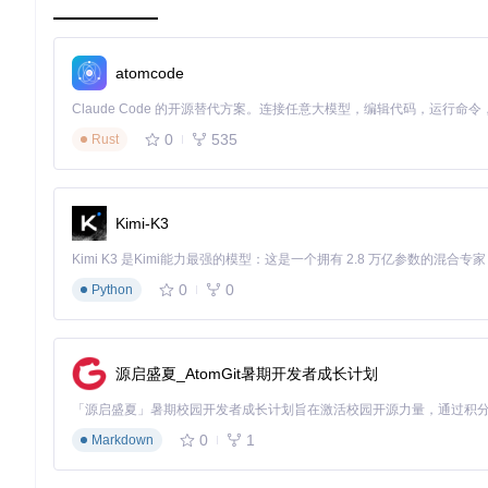
简单删除配置文件后未完全清除设备标识信息
频繁切换网络环境或修改系统时间试图绕过限制
了解这些常见场景，可以帮助我们制定更有效的突破策略。
atomcode
🔑 核心原理：系统环境优化的底层逻辑
0
535
Rust
要实现Cursor永久使用，我们需要从根本上理解设备标识的生
sor无法识别出这是曾经受限的设备。
设备标识生成机制
Kimi-K3
Cursor的设备标识是通过组合多种系统信息生成的，主要包括：
硬件相关：主板UUID、CPU序列号、网卡MAC地址
0
0
Python
系统相关：操作系统版本、安装路径、用户ID
软件相关：注册表项、配置文件、缓存数据
这些信息经过哈希算法处理后生成唯一的设备ID，发送到服务器
源启盛夏_AtomGit暑期开发者成长计划
环境优化的三大核心技术
我们的解决方案基于以下三项关键技术：
0
1
Markdown
标识信息重写
：修改系统中用于生成设备ID的关键参数