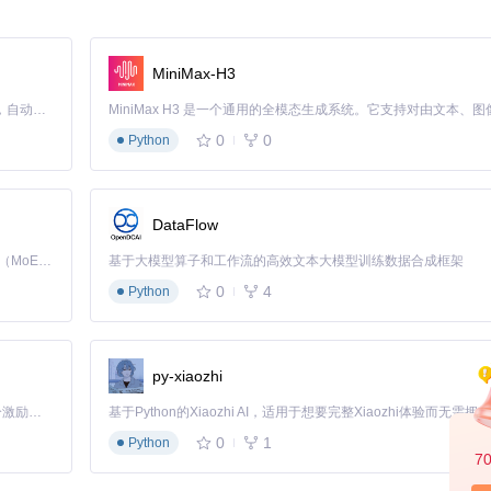
MiniMax-H3
Claude Code 的开源替代方案。连接任意大模型，编辑代码，运行命令，自动验证 — 全自动执行。用 Rust 构建，极致性能。 ｜ An open-source alternative to Claude Code. Connect any LLM, edit code, run commands, and verify changes — autonomously. Built in Rust for speed. Get Started
0
0
Python
成机制。系统环境优化技术不仅仅是简单的"重置"，而是通过全面修改设备特
DataFlow
Kimi K3 是Kimi能力最强的模型：这是一个拥有 2.8 万亿参数的混合专家（MoE）模型，具备原生视觉理解能力，并支持 100 万 token 的上下文窗口。
基于大模型算子和工作流的高效文本大模型训练数据合成框架
0
4
Python
进行验证。当服务器检测到同一设备ID多次注册或超出使用限额时，就会
py-xiaozhi
「源启盛夏」暑期校园开发者成长计划旨在激活校园开源力量，通过积分激励、认证扶持、资源倾斜等形式，引导高校组织和开发者完成「入驻 — 建项目 — 做贡献 — 获认证 — 得资源」的完整闭环。无论你是想带领社团入驻平台的组织者，还是希望用代码贡献证明自己的开发者，都能在这里找到属于你的成长路径。
0
1
Python
7