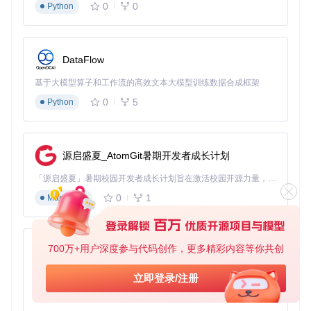
0
0
Python
DataFlow
基于大模型算子和工作流的高效文本大模型训练数据合成框架
0
5
Python
源启盛夏_AtomGit暑期开发者成长计划
「源启盛夏」暑期校园开发者成长计划旨在激活校园开源力量，通过积分激励、认证扶持、资源倾斜等形式，引导高校组织和开发者完成「入驻 — 建项目 — 做贡献 — 获认证 — 得资源」的完整闭环。无论你是想带领社团入驻平台的组织者，还是希望用代码贡献证明自己的开发者，都能在这里找到属于你的成长路径。
0
1
Markdown
700万+用户深度参与代码创作，更多精彩内容等你共创
py-xiaozhi
基于Python的Xiaozhi AI，适用于想要完整Xiaozhi体验而无需拥有专用硬件的用户。
立即登录/注册
0
1
Python