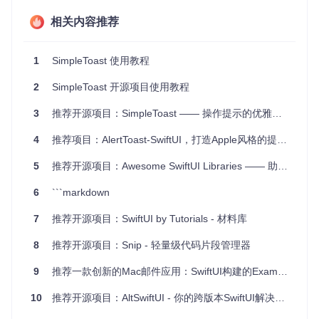
用户交互反馈
：用户完成某个操作（如保存数据）时，使用
toast 提示“操作成功”。
相关内容推荐
错误提醒
：系统检测到异常时，即时显示错误消息。
提示信息
：在用户浏览页面时，适时给出相关建议或指南。
非阻塞式对话框
：对不需中断用户当前任务，但又需要传达
1
SimpleToast 使用教程
重要信息的情况，使用 toast 模式非常合适。
2
SimpleToast 开源项目使用教程
项目特点
3
推荐开源项目：SimpleToast —— 操作提示的优雅之道
简洁易用
：SimpleToast 的API设计直观，使用与 SwiftUI 自
4
推荐项目：AlertToast-SwiftUI，打造Apple风格的提示体验
身的
alert
和
sheet
类似，学习成本低。
强大的自定义性
：无论是内容、位置、持续时间还是动画效
5
推荐开源项目：Awesome SwiftUI Libraries —— 助力你的iOS开发之旅🚀
果，一切都可按需求定制。
跨平台支持
：不仅兼容 iOS，也支持 macOS 平台。
6
```markdown
活跃更新
：尽管目前处于开发阶段，开发者Sanzaru保持着
7
推荐开源项目：SwiftUI by Tutorials - 材料库
频繁的更新，以满足更多功能需求。
8
推荐开源项目：Snip - 轻量级代码片段管理器
安装与使用
9
推荐一款创新的Mac邮件应用：SwiftUI构建的Example Mail
安装可通过 Swift Package Manager 或 CocoaPods 进行。一
旦集成，只需几步简单的代码，您的应用就能拥有自定义 toas
10
推荐开源项目：AltSwiftUI - 你的跨版本SwiftUI解决方案
t 功能：