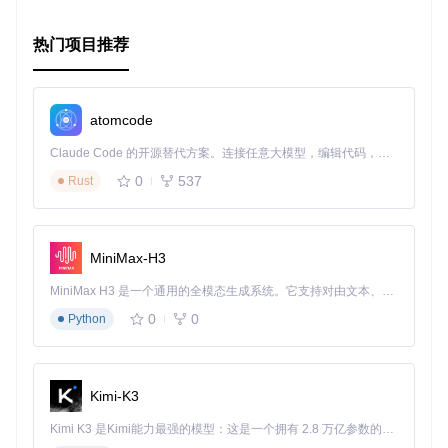
// 使用Swift Package Manager
热门项目推荐
dependencies: [

    .package(url: 
"https://github.com/sanzaru/SimpleToast
]

// 或者使用CocoaPods
atomcode
pod '
SwiftUI
-
SimpleToast
', :git 
=>
 'https:
//github.com/sa
Claude Code 的开源替代方案。连接任意大模型，编辑代码，运行命令，自动验证 — 全自动执行。用 Rust 构建，极致性能。 ｜ An open-source alternative to Claude Code. Connect any LLM, edit code, run commands, and verify changes — autonomously. Built in Rust for speed. Get Started
之后，通过添加
.simpleToast()
修饰符来实现 toast 显示，
0
537
Rust
并可配置相关选项和内容。
立即尝试 SimpleToast，为您的应用增加独特而实用的通知体
验吧！
MiniMax-H3
MiniMax H3 是一个通用的全模态生成系统。它支持对由文本、图像、视频和音频组成的多模态上下文进行统一理解，并能生成分辨率高达 2K、时长可达 15 秒的带原生立体声音频的视频。得益于面向任务泛化的系统设计，H3 在预训练阶段就已具备广泛的多模态上下文理解与生成能力，能够出色地执行复杂的多模态指令。
0
0
Python
Kimi-K3
Kimi K3 是Kimi能力最强的模型：这是一个拥有 2.8 万亿参数的混合专家（MoE）模型，具备原生视觉理解能力，并支持 100 万 token 的上下文窗口。