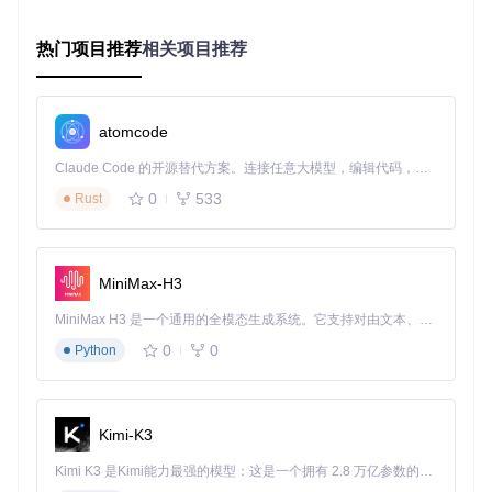
自动修复
热门项目推荐
相关项目推荐
程序会自动检测已安装的通讯软件，点击"开始修复"按钮
等待完成。全过程无需人工干预，通常只需30秒即可完
成。
atomcode
消息保护工具启动界面
Claude Code 的开源替代方案。连接任意大模型，编辑代码，运行命令，自动验证 — 全自动执行。用 Rust 构建，极致性能。 ｜ An open-source alternative to Claude Code. Connect any LLM, edit code, run commands, and verify changes — autonomously. Built in Rust for speed. Get Started
高级功能：个性化设置
0
533
Rust
在主界面"设置"选项卡中，你可以：
启用多账号登录支持
设置撤回消息提醒音效
MiniMax-H3
配置自动备份频率
选择需要保护的应用范围
MiniMax H3 是一个通用的全模态生成系统。它支持对由文本、图像、视频和音频组成的多模态上下文进行统一理解，并能生成分辨率高达 2K、时长可达 15 秒的带原生立体声音频的视频。得益于面向任务泛化的系统设计，H3 在预训练阶段就已具备广泛的多模态上下文理解与生成能力，能够出色地执行复杂的多模态指令。
0
0
Python
💼实用场景案例
场景
配置方案
核心价值
Kimi-K3
职场
启用全部应用保护+自
完整留存工作指令与项
沟通
动备份
目反馈
Kimi K3 是Kimi能力最强的模型：这是一个拥有 2.8 万亿参数的混合专家（MoE）模型，具备原生视觉理解能力，并支持 100 万 token 的上下文窗口。