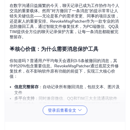
在数字沟通日益频繁的今天，聊天记录已成为工作协作与个人
交流的重要载体。然而"对方撤回了一条消息"的提示常常让人
错失关键信息——无论是客户的需求变更、同事的项目反馈，
还是家人的重要安排。RevokeMsgPatcher作为一款专业的消
息防撤回工具，通过智能文件修复技术，为PC端微信、QQ及
TIM提供全方位的聊天记录保护方案，让每一条消息都能被完
整留存。
🌟核心价值：为什么需要消息保护工具
你知道吗？普通用户平均每天会遇到3-5条被撤回的消息，其
中约20%包含重要信息。RevokeMsgPatcher通过底层文件修
复技术，在不影响软件原有功能的前提下，实现三大核心价
值：
信息完整留存
：自动记录所有撤回消息，包括文本、图片及
文件
多平台支持
：同时兼容微信、QQ和TIM三大主流通讯软件
零学习成本
：无需专业知识，通过图形界面即可完成全部配
置
登录后查看全文
📋准备工作：3分钟环境检查