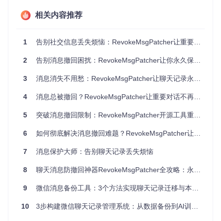
开始使用前，请确保你的系统满足以下条件：
相关内容推荐
✅
系统要求
：Windows 7/8/10/11（32位和64位均可） ✅
运
行环境
：已安装.NET Framework 4.5.2或更高版本 ✅
软件状
态
：目标通讯软件（微信/QQ/TIM）已正确安装并能正常运行
1
告别社交信息丢失烦恼：RevokeMsgPatcher让重要聊天记录永久留存
小技巧：按下
Win+R
输入
cmd
，在命令提示符中输入
dotnet -
2
告别消息撤回困扰：RevokeMsgPatcher让你永久保存重要对话的终极解决方案
-version
可快速检查.NET版本。
3
消息消失不用愁：RevokeMsgPatcher让聊天记录永久保存的实用指南
🛠️操作指南：3步完成消息保护配置
4
消息总被撤回？RevokeMsgPatcher让重要对话不再消失
基础配置：快速启用防撤回功能
5
突破消息撤回限制：RevokeMsgPatcher开源工具重新定义聊天记录留存
获取工具
6
克隆项目仓库到本地：
如何彻底解决消息撤回难题？RevokeMsgPatcher让重要信息永不丢失
7
消息保护大师：告别聊天记录丢失烦恼
git 
clone
8
聊天消息防撤回神器RevokeMsgPatcher全攻略：永久保存重要对话的秘密武器
启动程序
9
微信消息备份工具：3个方法实现聊天记录迁移与本地数据安全管理
进入项目文件夹，找到
RevokeMsgPatcher.exe
，右键选
择"以管理员身份运行"。为什么需要管理员权限？因为工
10
3步构建微信聊天记录管理系统：从数据备份到AI训练全指南
具需要修改通讯软件的配置文件，这一步是确保文件修复
成功的关键。