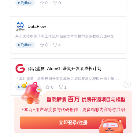
学习
QQ专属保护+截图自
不错过群内分享的学习
0
0
Python
资料
动保存
资源
重要
确保关键对话不被意外
微信重点联系人保护
信息
撤回
DataFlow
小技巧：对微信用户，在"高级设置"中勾选"多开支持"，可同
基于大模型算子和工作流的高效文本大模型训练数据合成框架
时登录多个账号并分别启用保护。
0
4
Python
🆚功能对比：为什么选择RevokeMsgPatcher
与同类工具相比，本项目具有三大独特优势：
源启盛夏_AtomGit暑期开发者成长计划
功能特
RevokeMsgPatche
传统防撤回工具
「源启盛夏」暑期校园开发者成长计划旨在激活校园开源力量，通过积分激励、认证扶持、资源倾斜等形式，引导高校组织和开发者完成「入驻 — 建项目 — 做贡献 — 获认证 — 得资源」的完整闭环。无论你是想带领社团入驻平台的组织者，还是希望用代码贡献证明自己的开发者，都能在这里找到属于你的成长路径。
性
r
0
1
Markdown
支持软
微信/QQ/TIM全支持
通常仅支持单一软件
件
升级处
需要手动下载更新补
自动适配新版本
700万+用户深度参与代码创作，更多精彩内容等你共创
理
丁
py-xiaozhi
安全性
基于Python的Xiaozhi AI，适用于想要完整Xiaozhi体验而无需拥有专用硬件的用户。
无广告无后门
可能包含捆绑软件
立即登录/注册
能
0
1
Python
操作难
一键完成
需要手动替换文件