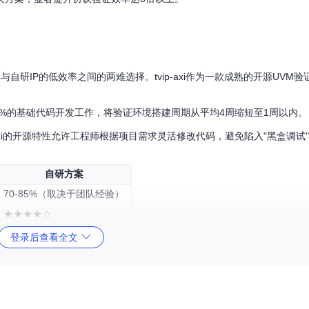
研IP的低效率之间的两难选择。tvip-axi作为一款成熟的开源UVM验
少80%的基础代码开发工作，将验证环境搭建周期从平均4周缩短至1周以内。
-axi的开源特性允许工程师根据项目需求灵活修改代码，避免陷入"黑盒调试
自研方案
70-85%（取决于团队经验）
★★★★☆
低-中等
登录后查看全文
极高（持续维护）
最陡峭（从0开始）
配置灵活性，而非盲目追求仿真性能。tvip-axi在保证98%协议覆盖率