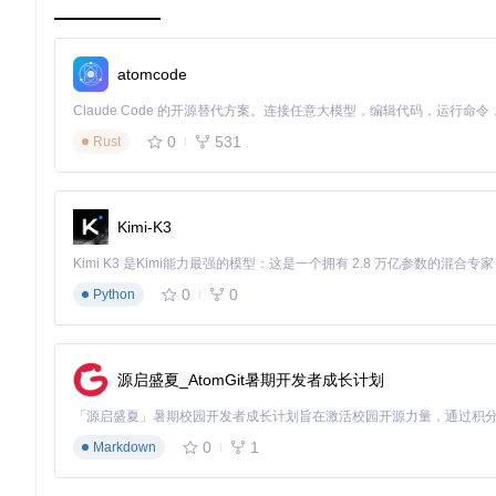
商业VIP更高的定制自由度，特别适合需要深度定制的复杂SoC
技术解构：协议验证核心能力矩阵解析
atomcode
事务序列生成引擎：构建AXI协议的"压力测试器"
在验证AXI接口时，如何生成符合协议规范又能暴露潜在缺陷的事务
0
531
Rust
// 文件: tvip_axi_master_sequence_base.svh

class tvip_axi_master_sequence_base extends uvm_sequence
  // 可配置参数

Kimi-K3
  rand int unsigned min_burst_length;  // 最小突发长度

  rand int unsigned max_burst_length;  // 最大突发长度

  rand int unsigned req_delay_min;     // 请求最小延迟

0
0
Python
  rand int unsigned req_delay_max;     // 请求最大延迟

  // 约束定义 - 覆盖典型应用场景

  constraint reasonable_burst_length {

源启盛夏_AtomGit暑期开发者成长计划
    min_burst_length <= max_burst_length;

    max_burst_length <= 16;  // AXI4最大突发长度

  }

0
1
Markdown
  // 核心方法：生成AXI事务

  virtual task body();
