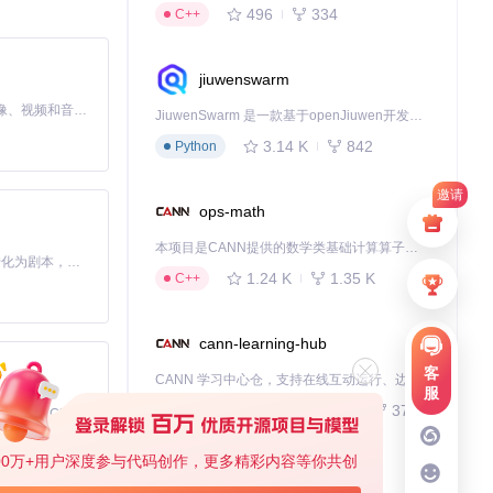
496
334
C++
jiuwenswarm
MiniMax H3 是一个通用的全模态生成系统。它支持对由文本、图像、视频和音频组成的多模态上下文进行统一理解，并能生成分辨率高达 2K、时长可达 15 秒的带原生立体声音频的视频。得益于面向任务泛化的系统设计，H3 在预训练阶段就已具备广泛的多模态上下文理解与生成能力，能够出色地执行复杂的多模态指令。
JiuwenSwarm 是一款基于openJiuwen开发的智能AI Agent，它能够将大语言模型的强大能力，通过你日常使用的各类通讯应用，直接延伸至你的指尖。
战：
3.14 K
842
Python
邀请
ops-math
本项目是CANN提供的数学类基础计算算子库，实现网络在NPU上加速计算。
Toonflow 是一款 AI 短剧漫剧工具，能够利用 AI 技术将小说自动转化为剧本，并结合 AI 生成的图片和视频，实现高效的短剧创作。借助 Toonflow，可以轻松完成从文字到影像的全流程，让短剧制作变得更加智能与便捷。
1.24 K
1.35 K
C++
cann-learning-hub
客
CANN 学习中心仓，支持在线互动运行、边学边练，提供教程、示例与优化方案，一站式助力昇腾开发者快速上手。
服
734
372
Jupyter Notebook
免费、本地、开源的 24/7 全天候 Cowork 应用，以及适用于 Gemini CLI、Claude Code、Codex、OpenCode、Qwen Code、Goose CLI、Auggie 等的 OpenClaw | 🌟 喜欢就点star吧
00万+用户深度参与代码创作，更多精彩内容等你共创
kernel