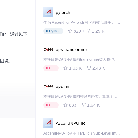
pytorch
作为 Ascend for PyTorch 社区的核心组件，TorchNPU 是昇腾专为 PyTorch 打造的深度学习适配插件，使 PyTorch 框架能够直接调用昇腾 NPU，为开发者提供昇腾 AI 处理器的超强算力。
829
1.25 K
Python
证IP，通过以下
ops-transformer
本项目是CANN提供的transformer类大模型算子库，实现网络在NPU上加速计算。
"困境。
1.03 K
2.43 K
C++
ops-nn
本项目是CANN提供的神经网络类计算算子库，实现网络在NPU上加速计算。
833
1.64 K
C++
AscendNPU-IR
AscendNPU-IR是基于MLIR（Multi-Level Intermediate Representation）构建的，面向昇腾亲和算子编译时使用的中间表示，提供昇腾完备表达能力，通过编译优化提升昇腾AI处理器计算效率，支持通过生态框架使能昇腾AI处理器与深度调优
的同时，提供了比