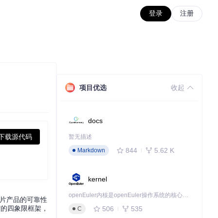
登录
注册
项目优选
收起
docs
下载源代码
暂无描述
844
5.62 K
Markdown
kernel
openEuler内核是openEuler操作系统的核心，既是系统性能与稳定性的基石，也是连接处理器、设备与服务的桥梁。
芯片产品的可靠性
索"的四象限框架，
506
535
C