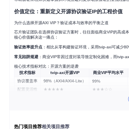
价值定位：重新定义开源协议验证IP的工程价值
为什么选择开源AXI VIP？验证成本与效率的平衡之道
芯片验证团队在选择协议验证方案时，往往面临商业VIP的高成本与自
核心价值解决这一痛点：
验证效率提升点
：相比从零构建验证环境，采用tvip-axi可减
常见陷阱规避
：商业VIP常因过度封装导致定制化困难，而tvip
核心技术指标对比：开源方案的逆袭
技术指标
tvip-axi开源VIP
商业VIP平均水平
协议覆盖率
98%（AXI4/AXI4-Lite）
99%
配置灵活性
★★★★★
★★★☆☆
仿真性能
中等
高
维护成本
低（社区支持）
高（年度授权）
学习曲线
平缓（完整文档）
陡峭（闭源黑盒）
验证工程师笔记
：选择验证IP时，应优先评估协议覆盖率完整性和
热门项目推荐
相关项目推荐