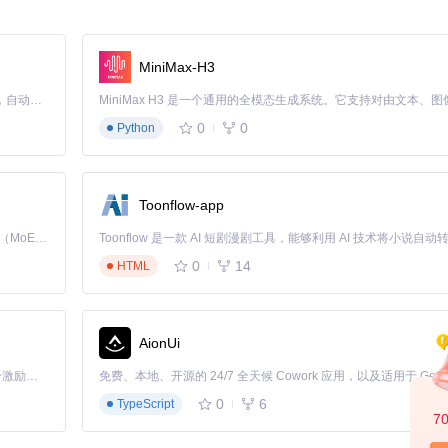
项目。
MiniMax-H3
Claude Code 的开源替代方案。连接任意大模型，编辑代码，运行命令，自动验证 — 全自动执行。用 Rust 构建，极致性能。 ｜ An open-source alternative to Claude Code. Connect any LLM, edit code, run commands, and verify changes — autonomously. Built in Rust for speed. Get Started
序列，是决定验证质量的关键。tvip-axi通过分层序列架构解决这一挑
0
0
Python
 #(tvip_axi_item);

Toonflow-app
Kimi K3 是Kimi能力最强的模型：这是一个拥有 2.8 万亿参数的混合专家（MoE）模型，具备原生视觉理解能力，并支持 100 万 token 的上下文窗口。
0
14
HTML
AionUi
「源启盛夏」暑期校园开发者成长计划旨在激活校园开源力量，通过积分激励、认证扶持、资源倾斜等形式，引导高校组织和开发者完成「入驻 — 建项目 — 做贡献 — 获认证 — 得资源」的完整闭环。无论你是想带领社团入驻平台的组织者，还是希望用代码贡献证明自己的开发者，都能在这里找到属于你的成长路径。
0
6
TypeScript
7