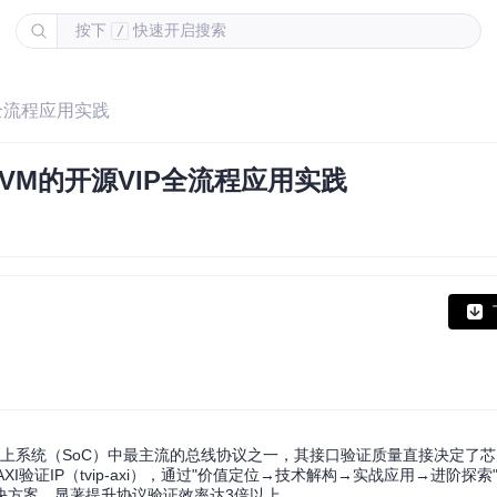
按下
快速开启搜索
/
P全流程应用实践
UVM的开源VIP全流程应用实践
为片上系统（SoC）中最主流的总线协议之一，其接口验证质量直接决定了
I验证IP（tvip-axi），通过"价值定位→技术解构→实战应用→进阶探
决方案，显著提升协议验证效率达3倍以上。