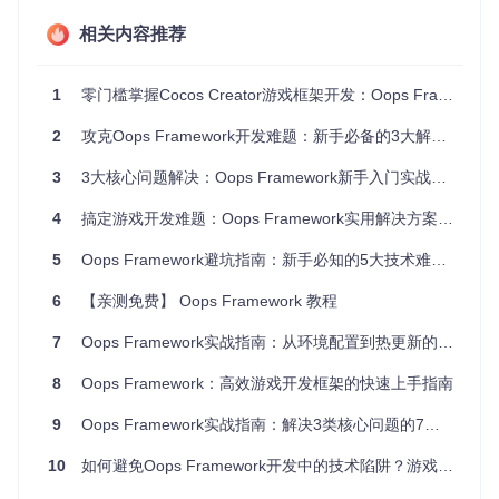
检查Node.js版本（推荐v14.x）：
相关内容推荐
node -v  
# 确保输出为v14.x.x
清除npm缓存并升级依赖管理工具：
1
零门槛掌握Cocos Creator游戏框架开发：Oops Framework避坑指南
npm cache clean --force

2
攻克Oops Framework开发难题：新手必备的3大解决方案
重新安装项目依赖：
3
3大核心问题解决：Oops Framework新手入门实战指南
rm
 -rf node_modules package-lock.json

4
搞定游戏开发难题：Oops Framework实用解决方案全攻略
5
Oops Framework避坑指南：新手必知的5大技术难题与解决方案
预防措施
：在项目根目录创建
.nvmrc
文件指定Node.js版本，
内容为
v14.21.3
。
6
【亲测免费】 Oops Framework 教程
💡
经验总结
：使用淘宝镜像源可大幅提升依赖下载速度，国内
7
Oops Framework实战指南：从环境配置到热更新的全方位解决方案
开发者建议永久配置：
yarn config set registry http
s://registry.npm.taobao.org
8
Oops Framework：高效游戏开发框架的快速上手指南
9
Oops Framework实战指南：解决3类核心问题的7个技巧
图：Oops Framework推荐的Cocos Creator开发环境配置面
10
如何避免Oops Framework开发中的技术陷阱？游戏框架开发实战指南
板