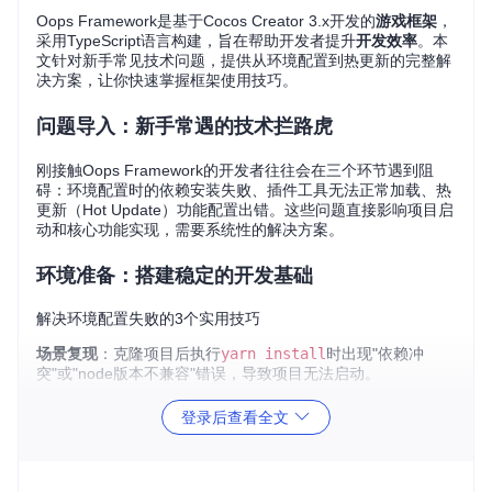
Oops Framework是基于Cocos Creator 3.x开发的
游戏框架
，
采用TypeScript语言构建，旨在帮助开发者提升
开发效率
。本
文针对新手常见技术问题，提供从环境配置到热更新的完整解
决方案，让你快速掌握框架使用技巧。
问题导入：新手常遇的技术拦路虎
刚接触Oops Framework的开发者往往会在三个环节遇到阻
碍：环境配置时的依赖安装失败、插件工具无法正常加载、热
更新（Hot Update）功能配置出错。这些问题直接影响项目启
动和核心功能实现，需要系统性的解决方案。
环境准备：搭建稳定的开发基础
解决环境配置失败的3个实用技巧
场景复现
：克隆项目后执行
yarn install
时出现"依赖冲
突"或"node版本不兼容"错误，导致项目无法启动。
错误分析
：Cocos Creator 3.x对Node.js版本有严格要求，默
登录后查看全文
认依赖管理工具版本不匹配会引发兼容性问题。
分步解决
：