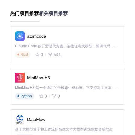
核心问题解决：功能模块实战指南
热门项目推荐
相关项目推荐
解决插件工具失效的4个实用技巧
场景复现
：在Cocos Creator中启用Excel转JSON插件后，执
行表格导出时无响应，控制台提示"模块未找到"。
atomcode
错误分析
：插件元数据文件损坏或TypeScript编译配置与框架
Claude Code 的开源替代方案。连接任意大模型，编辑代码，运行命令，自动验证 — 全自动执行。用 Rust 构建，极致性能。 ｜ An open-source alternative to Claude Code. Connect any LLM, edit code, run commands, and verify changes — autonomously. Built in Rust for speed. Get Started
要求不符。
0
541
Rust
分步解决
：
检查插件配置文件完整性：
MiniMax-H3
cat
重新生成TypeScript配置：
MiniMax H3 是一个通用的全模态生成系统。它支持对由文本、图像、视频和音频组成的多模态上下文进行统一理解，并能生成分辨率高达 2K、时长可达 15 秒的带原生立体声音频的视频。得益于面向任务泛化的系统设计，H3 在预训练阶段就已具备广泛的多模态上下文理解与生成能力，能够出色地执行复杂的多模态指令。
0
0
Python
cp
 tsconfig.json tsconfig.bak

sed -i 
's/"strict": true/"strict": false/'
更新框架核心插件：
DataFlow
基于大模型算子和工作流的高效文本大模型训练数据合成框架
重启Cocos Creator并清理缓存：